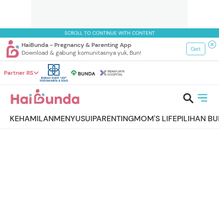
SCROLL TO CONTINUE WITH CONTENT
HaiBunda - Pregnancy & Parenting App
Get
Download & gabung komunitasnya yuk, Bun!
Partner RS
KEHAMILAN
MENYUSUI
PARENTING
MOM'S LIFE
PILIHAN B