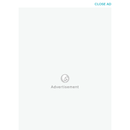
HaiBunda
CLOSE AD