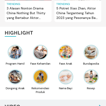
TRENDING
TRENDING
3 Alasan Nonton Drama
5 Potret Xiao Zhan, Aktor
China Nothing But Thirty
China Terganteng Tahun
yang Bertabur Aktor
2023 yang Pesonanya Bak
Tampan
Pangeran
HIGHLIGHT
Program Hamil
Fase Kehamilan
Fase Anak
Bundapedia
Dongeng Anak
Rekomendasi
Nama Bayi
Resep
Produk