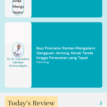
Bayi Prematur Rentan Mengalami
Gangguan Jantung, Kenali Tanda
hingga Perawatan yang Tepat
Dr. dr. Indriwanto
Parenting
Sakidjan
Atmosudigdo,
Sp.JP(K). MARS
Today's Review