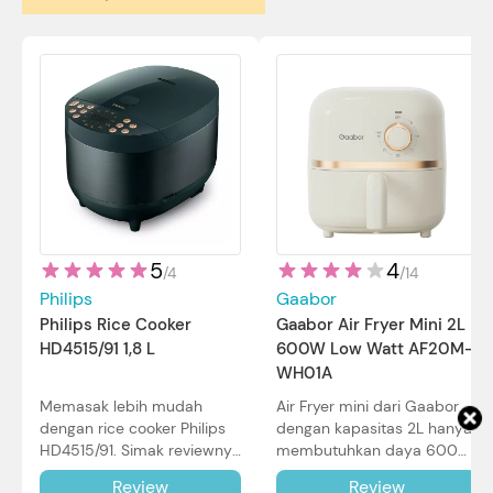
5
4
/
4
/
14
Philips
Gaabor
Philips Rice Cooker
Gaabor Air Fryer Mini 2L
HD4515/91 1,8 L
600W Low Watt AF20M-
WH01A
Memasak lebih mudah
Air Fryer mini dari Gaabor
dengan rice cooker Philips
dengan kapasitas 2L hanya
HD4515/91. Simak reviewnya
membutuhkan daya 600W
di sini.
dalam pemakaian. Simak
Review
Review