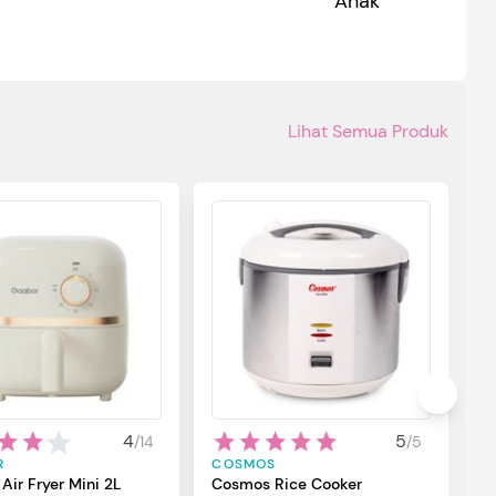
Anak
P
Lihat Semua Produk
4
5
/
14
/
5
S
R
COSMOS
M
Air Fryer Mini 2L
Cosmos Rice Cooker