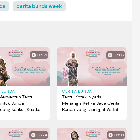
nda
cerita bunda week
07:35
05:06
A BUNDA
CERITA BUNDA
Menyentuh Tantri
Tantri 'Kotak' Nyaris
 untuk Bunda
Menangis Ketika Baca Cerita
dang Kanker, Kuatkan
Bunda yang Ditinggal Wafat
endengarnya!
Suami Saat Hamil
06:24
08:33