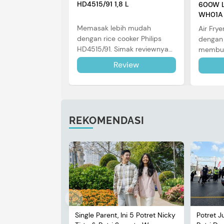
HD4515/91 1,8 L
600W L
WH01A
Memasak lebih mudah
Air Frye
dengan rice cooker Philips
dengan 
HD4515/91. Simak reviewnya
membut
di sini.
dalam 
Review
review 
REKOMENDASI
Single Parent, Ini 5 Potret Nicky
Potret J