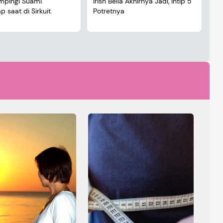
ampingi Suami
Irish Bella Akhirnya Jadi, Intip 5
Lu
 saat di Sirkuit
Potretnya
5 