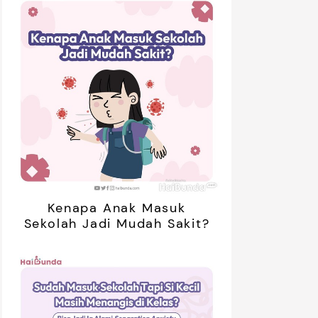
uper Aquamagic ES-T85NT-
SMC7047 Upgrade
K/LC 8 kg
esin Cuci Dua Tabung Sharp
Rice Cooker Yong Ma
uper Aquamagic
SMC7047 rice cooker digital
rkapasitas 8kg, cukup
dengan berbagai fitur
ntuk penggunaan keluarga
menarik. Simak reviewnya di
Review
Review
hari-hari. Simak reviewnya
sini.
 sini.
Kenapa Anak Masuk
Sekolah Jadi Mudah Sakit?
retan Artis yang Menetap di
5 Potret Kedekatan Alyssa