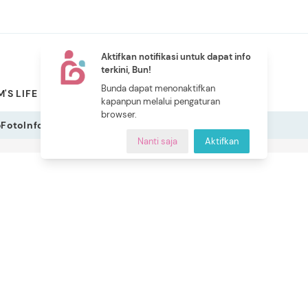
Aktifkan notifikasi untuk dapat info
terkini, Bun!
NEW
Bunda dapat menonaktifkan
'S LIFE
PILIHAN BUNDA
CERITA BUNDA
INDEKS
kapanpun melalui pengaturan
browser.
o
Foto
Infografis
Nanti saja
Aktifkan