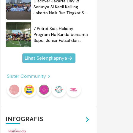
roduk
Discover Jakarta Day 2!
Serunya Si Kecil Keliling
Jakarta Naik Bus Tingkat &
Belajar Sejarah
7 Potret Kids Holiday
Program HaiBunda bersama
Super Junior Futsal dan
BRAND'S, Si Kecil & Ayah
Kompak Banget!
Lihat Selengkapnya
Sister Community
4
5
/
11
INFOGRAFIS
/
5
HARP
YONG MA
esin Cuci Dua Tabung Sharp
Yong Ma Rice Cooker