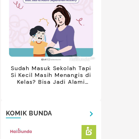
ar Negeri Usai Menikah, Intip
Daguise Bersama Ayahanda
Potret Terbarunya
asal Prancis, Dipuji Tampan
oleh Netizen
Sudah Masuk Sekolah Tapi
Si Kecil Masih Menangis di
Kelas? Bisa Jadi Alami
Separation Anxiety
KOMIK BUNDA