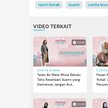
tantri kotak
suami
cerita bu
VIDEO TERKAIT
04:43
CERITA BUNDA
CERIT
Tetes Air Mata Mona Ratuliu
Pesan 
Tahu Kesetiaan Suami yang
'Kotak'
Demensia, Jangan Ikut
Penyan
Nangis Bun!
Diri M
03:28