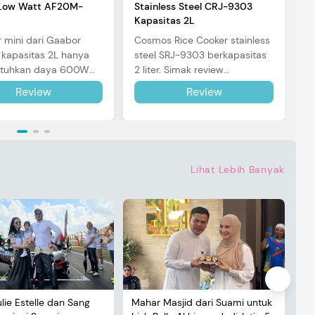
S
ow Watt AF20M-
Stainless Steel CRJ-9303
P
Kapasitas 2L
M
r mini dari Gaabor
Cosmos Rice Cooker stainless
S
kapasitas 2L hanya
steel SRJ-9303 berkapasitas
be
uhkan daya 600W
2 liter. Simak review
u
pemakaian. Simak
lengkapnya di sini.
Review
Review
se
selengkapnya di sini.
di
Lihat Lebih Banyak
ulie Estelle dan Sang
Mahar Masjid dari Suami untuk
De