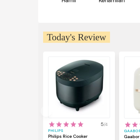
Hamil
Kehamilan
Today's Review
5
/
4
PHILIPS
GAABO
Philips Rice Cooker
Gaabor 