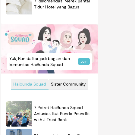
7 Rekomendasi Merek Bantal
Tidur Hotel yang Bagus
Yuk, Bun daftar jadi bagian dari
Join
komunitas HaiBunda Squad
Haibunda Squad
Sister Community
7 Potret HaiBunda Squad
Antusias Ikut Bunda Poundfit
with J Trust Bank
mendasi
Nama Bayi
Resep