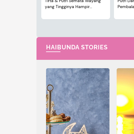
Tirta & Putri Semata Wayang
Putri D
yang Tingginya Hampir
Pembalap
Menyusul Sang Ayah
HAIBUNDA STORIES