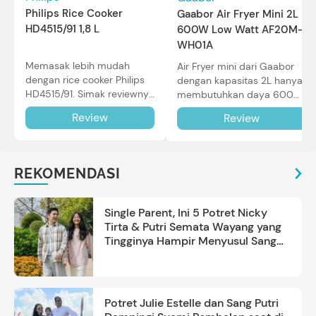
Philips Rice Cooker
Gaabor Air Fryer Mini 2L
HD4515/91 1,8 L
600W Low Watt AF20M-
WH01A
Memasak lebih mudah
Air Fryer mini dari Gaabor
dengan rice cooker Philips
dengan kapasitas 2L hanya
HD4515/91. Simak reviewnya
membutuhkan daya 600W
di sini.
dalam pemakaian. Simak
Review
Review
review selengkapnya di sini.
REKOMENDASI
Single Parent, Ini 5 Potret Nicky
Tirta & Putri Semata Wayang yang
Tingginya Hampir Menyusul Sang
Ayah
Potret Julie Estelle dan Sang Putri