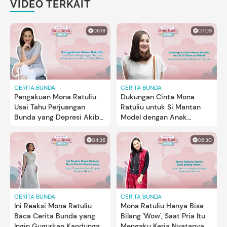
VIDEO TERKAIT
06:18
07:09
CERITA BUNDA
CERITA BUNDA
Pengakuan Mona Ratuliu
Dukungan Cinta Mona
Usai Tahu Perjuangan
Ratuliu untuk Si Mantan
Bunda yang Depresi Akibat
Model dengan Anak
Baby Blues
Berkebutuhan Khusus
04:36
06:30
CERITA BUNDA
CERITA BUNDA
Ini Reaksi Mona Ratuliu
Mona Ratuliu Hanya Bisa
Baca Cerita Bunda yang
Bilang 'Wow', Saat Pria Itu
Ingin Gugurkan Kandungan
Mengaku Kerja Nyatanya