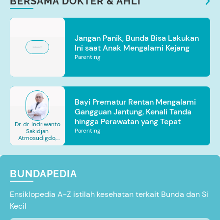
BERSAMA DOKTER & AHLI
Jangan Panik, Bunda Bisa Lakukan
Ini saat Anak Mengalami Kejang
Parenting
Bayi Prematur Rentan Mengalami
Gangguan Jantung, Kenali Tanda
hingga Perawatan yang Tepat
Dr. dr. Indriwanto
Parenting
Sakidjan
Atmosudigdo,
Sp.JP(K). MARS
BUNDAPEDIA
Ensiklopedia A-Z istilah kesehatan terkait Bunda dan Si
Kecil