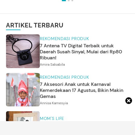
ARTIKEL TERBARU
REKOMENDASI PRODUK
7 Antena TV Digital Terbaik untuk
Daerah Susah Sinyal, Mulai dari Rp80
Ribuan!
Amira Salsabila
REKOMENDASI PRODUK
7 Aksesori Anak untuk Karnaval
Kemerdekaan 17 Agustus, Bikin Makin
Gemas
Annisa Karnesyia
MOM'S LIFE
Cara Mengenali Bentuk Tubuh dan
Risiko Penyakit yang Mengintai