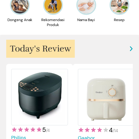
Dongeng Anak
Rekomendasi
Nama Bayi
Resep
Produk
Today's Review
5
4
/
4
/
14
Philips
Gaabor