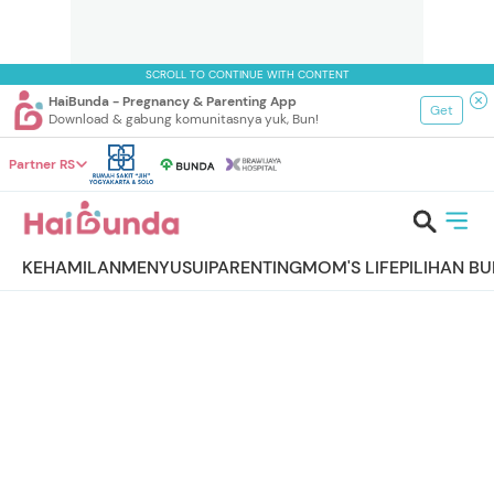
SCROLL TO CONTINUE WITH CONTENT
HaiBunda - Pregnancy & Parenting App
Get
Download & gabung komunitasnya yuk, Bun!
Partner RS
KEHAMILAN
MENYUSUI
PARENTING
MOM'S LIFE
PILIHAN B