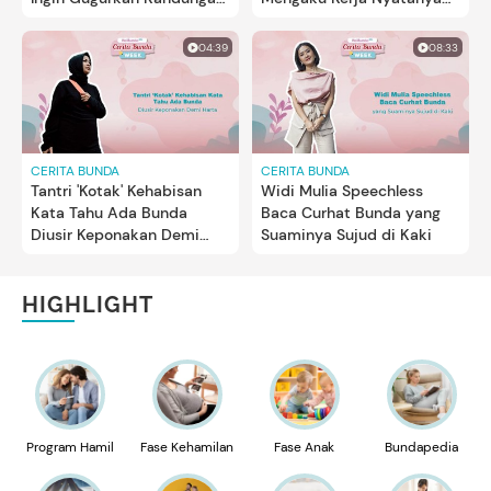
dengan Nanas
Berzina
04:39
08:33
CERITA BUNDA
CERITA BUNDA
Tantri 'Kotak' Kehabisan
Widi Mulia Speechless
Kata Tahu Ada Bunda
Baca Curhat Bunda yang
Diusir Keponakan Demi
Suaminya Sujud di Kaki
Harta
HIGHLIGHT
Program Hamil
Fase Kehamilan
Fase Anak
Bundapedia