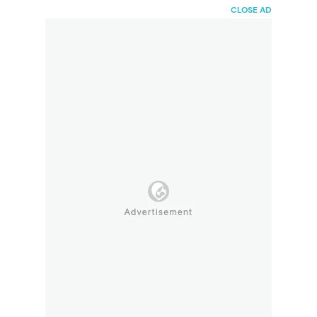
HaiBunda
CLOSE AD