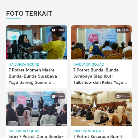
FOTO TERKAIT
7 Foto
7 Foto
HAIBUNDA SQUAD
HAIBUNDA SQUAD
7 Potret Momen Mesra
7 Potret Bunda-Bunda
Bunda-Bunda Surabaya
Surabaya Siap Ikuti
Yoga Bareng Suami di
Talkshow dan Kelas Yoga di
Bumil Time
Acara Bumil Time
8 Foto
9 Foto
HAIBUNDA SQUAD
HAIBUNDA SQUAD
Intip 7 Potret Ceria Bunda-
7 Potret Keseruan Bumil