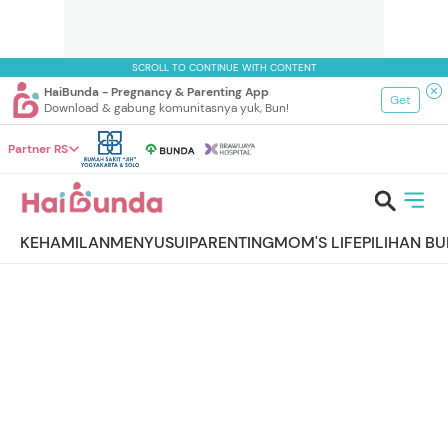
SCROLL TO CONTINUE WITH CONTENT
HaiBunda - Pregnancy & Parenting App
Get
Download & gabung komunitasnya yuk, Bun!
Partner RS
KEHAMILAN
MENYUSUI
PARENTING
MOM'S LIFE
PILIHAN B