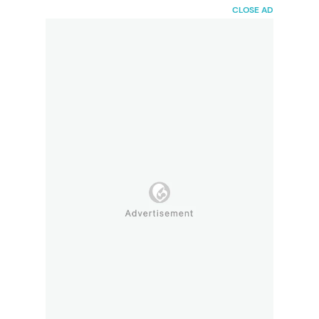
HaiBunda
CLOSE AD