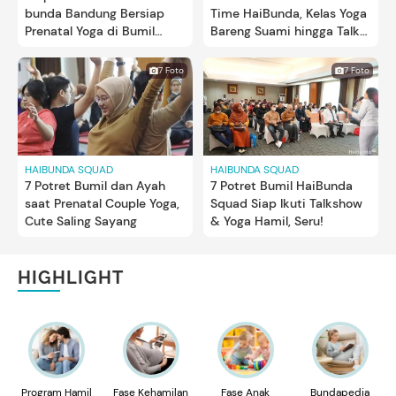
bunda Bandung Bersiap
Time HaiBunda, Kelas Yoga
Prenatal Yoga di Bumil
Bareng Suami hingga Talk
Time
Show
7 Foto
7 Foto
HAIBUNDA SQUAD
HAIBUNDA SQUAD
7 Potret Bumil dan Ayah
7 Potret Bumil HaiBunda
saat Prenatal Couple Yoga,
Squad Siap Ikuti Talkshow
Cute Saling Sayang
& Yoga Hamil, Seru!
HIGHLIGHT
Program Hamil
Fase Kehamilan
Fase Anak
Bundapedia