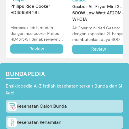
Philips Rice Cooker
Gaabor Air Fryer Mini 2L
HD4515/91 1,8 L
600W Low Watt AF20M-
WH01A
Memasak lebih mudah
Air Fryer mini dari Gaabor
dengan rice cooker Philips
dengan kapasitas 2L hanya
HD4515/91. Simak reviewnya
membutuhkan daya 600W
di sini.
dalam pemakaian. Simak
Review
Review
review selengkapnya di sini.
BUNDAPEDIA
Ensiklopedia A-Z istilah kesehatan terkait Bunda dan Si
Kecil
Kesehatan Calon Bunda
Kesehatan Kehamilan