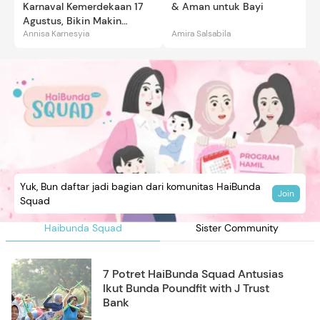
Karnaval Kemerdekaan 17
& Aman untuk Bayi
Agustus, Bikin Makin
Annisa Karnesyia
Amira Salsabila
Gemas
Yuk, Bun daftar jadi bagian dari komunitas HaiBunda
Join
Squad
Haibunda Squad
Sister Community
7 Potret HaiBunda Squad Antusias
Ikut Bunda Poundfit with J Trust
Bank