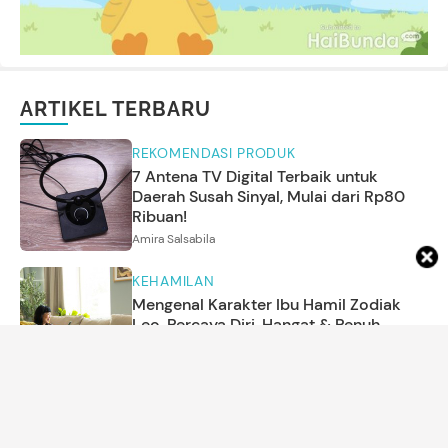
ARTIKEL TERBARU
REKOMENDASI PRODUK
7 Antena TV Digital Terbaik untuk
Daerah Susah Sinyal, Mulai dari Rp80
Ribuan!
Amira Salsabila
KEHAMILAN
Mengenal Karakter Ibu Hamil Zodiak
Leo, Percaya Diri, Hangat & Penuh
Semangat
Amrikh Palupi
PARENTING
Selain Nasi, 7 Resep Bekal Anak SD yang