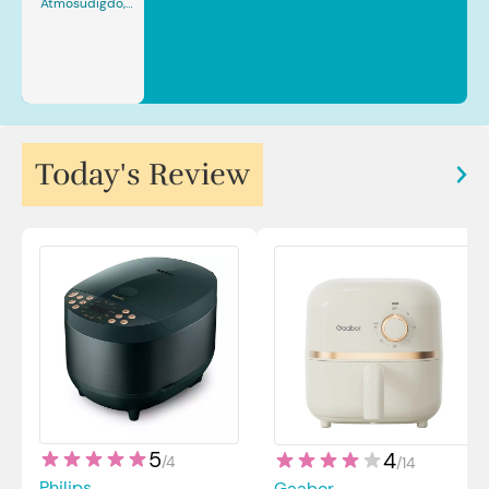
Atmosudigdo,
Sp.JP(K). MARS
Today's Review
5
4
/
4
/
14
Philips
Gaabor