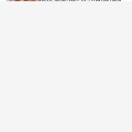
Rebus Setiap Hari? Ini 5 Efeknya pada
Tubuh
Pritadanes
ARTIKEL LAINNYA
DETIK NETWORK
Tes Kepribadian: Gambar
Mau Mulai Live Streaming
Pertama yang Kamu Lihat
Tapi Bingung Urusan Audio?
Ungkap Apa yang Kamu
Ini Solusinya
Takutkan