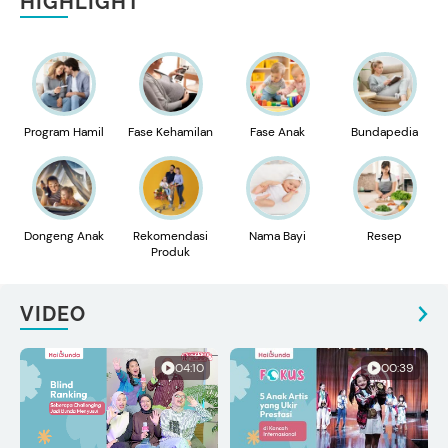
HIGHLIGHT
Program Hamil
Fase Kehamilan
Fase Anak
Bundapedia
Dongeng Anak
Rekomendasi
Nama Bayi
Resep
Produk
VIDEO
04:10
00:39