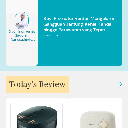
Bayi Prematur Rentan Mengalami
Gangguan Jantung, Kenali Tanda
hingga Perawatan yang Tepat
Dr. dr. Indriwanto
Parenting
Sakidjan
Atmosudigdo,
Sp.JP(K). MARS
Today's Review