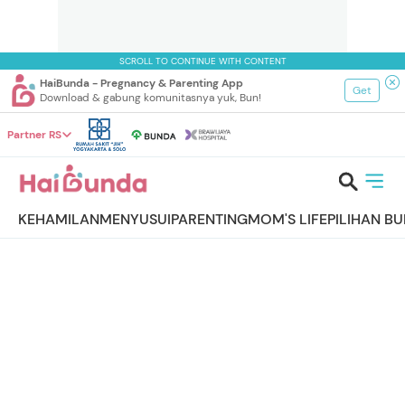
SCROLL TO CONTINUE WITH CONTENT
HaiBunda - Pregnancy & Parenting App
Get
Download & gabung komunitasnya yuk, Bun!
Partner RS
KEHAMILAN
MENYUSUI
PARENTING
MOM'S LIFE
PILIHAN B