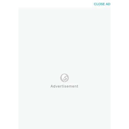
HaiBunda
CLOSE AD