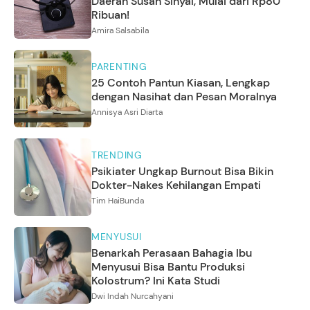
Daerah Susah Sinyal, Mulai dari Rp80
Ribuan!
Amira Salsabila
PARENTING
25 Contoh Pantun Kiasan, Lengkap
dengan Nasihat dan Pesan Moralnya
Annisya Asri Diarta
TRENDING
Psikiater Ungkap Burnout Bisa Bikin
Dokter-Nakes Kehilangan Empati
Tim HaiBunda
MENYUSUI
Benarkah Perasaan Bahagia Ibu
Menyusui Bisa Bantu Produksi
Kolostrum? Ini Kata Studi
Dwi Indah Nurcahyani