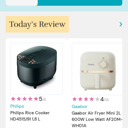
Today's Review
5
4
/
4
/
14
Philips
Gaabor
Philips Rice Cooker
Gaabor Air Fryer Mini 2L
HD4515/91 1,8 L
600W Low Watt AF20M-
WH01A