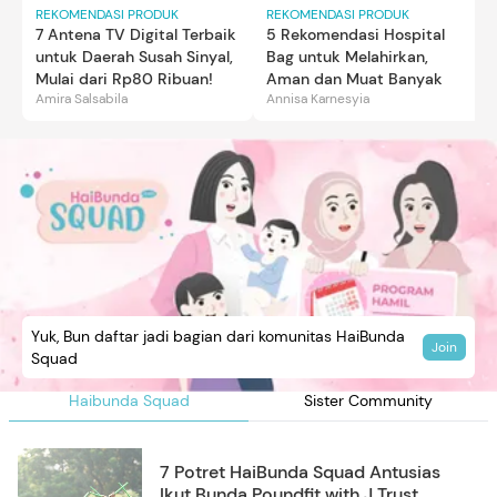
REKOMENDASI PRODUK
REKOMENDASI PRODUK
7 Antena TV Digital Terbaik
5 Rekomendasi Hospital
untuk Daerah Susah Sinyal,
Bag untuk Melahirkan,
Mulai dari Rp80 Ribuan!
Aman dan Muat Banyak
Amira Salsabila
Annisa Karnesyia
Yuk, Bun daftar jadi bagian dari komunitas HaiBunda
Join
Squad
Haibunda Squad
Sister Community
7 Potret HaiBunda Squad Antusias
Ikut Bunda Poundfit with J Trust