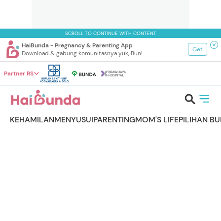
SCROLL TO CONTINUE WITH CONTENT
HaiBunda - Pregnancy & Parenting App
Get
Download & gabung komunitasnya yuk, Bun!
Partner RS
KEHAMILAN
MENYUSUI
PARENTING
MOM'S LIFE
PILIHAN B