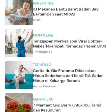
PARENTING
10 Makanan Bantu Berat Badan Bayi
Bertambah saat MPASI
Kinan
MOM'S LIFE
Tanggapan Menkes soal Viral Dokter-
Nakes 'Nirempati' terhadap Pasien BPJS
Tim HaiBunda
TRENDING
Cerita dr. Gia Pratama Dibiasakan
Hidup Sederhana dari Kecil, Tak Sadar
Hidup di Keluarga Berada
Annisa Karnesyia
KEHAMILAN
7 Manfaat Goji Berry untuk Ibu Hamil
dan Kesuburan