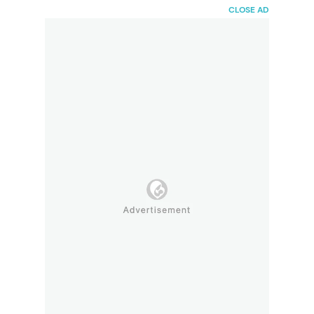
HaiBunda
CLOSE AD