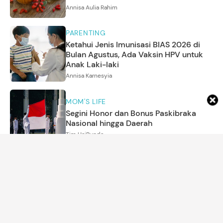
Annisa Aulia Rahim
PARENTING
Ketahui Jenis Imunisasi BIAS 2026 di
Bulan Agustus, Ada Vaksin HPV untuk
Anak Laki-laki
Annisa Karnesyia
MOM'S LIFE
Segini Honor dan Bonus Paskibraka
Nasional hingga Daerah
Tim HaiBunda
ARTIKEL LAINNYA