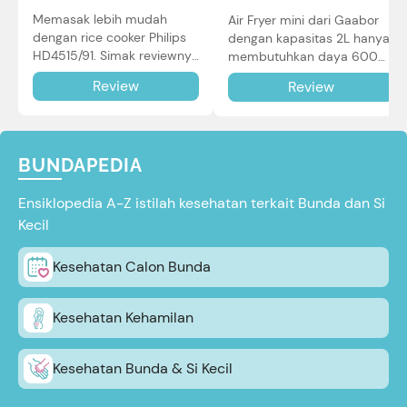
Memasak lebih mudah
Air Fryer mini dari Gaabor
dengan rice cooker Philips
dengan kapasitas 2L hanya
HD4515/91. Simak reviewnya
membutuhkan daya 600W
di sini.
dalam pemakaian. Simak
Review
Review
review selengkapnya di sini.
BUNDAPEDIA
Ensiklopedia A-Z istilah kesehatan terkait Bunda dan Si
Kecil
Kesehatan Calon Bunda
Kesehatan Kehamilan
Kesehatan Bunda & Si Kecil