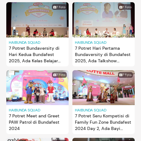
7 Foto
7 Foto
HAIBUNDA SQUAD
HAIBUNDA SQUAD
7 Potret Bundaversity di
7 Potret Hari Pertama
Hari Kedua Bundafest
Bundaversity di Bundafest
2025, Ada Kelas Belajar
2025, Ada Talkshow
Personal Color Bun!
Kehamilan untuk Bunda
7 Foto
7 Foto
HAIBUNDA SQUAD
HAIBUNDA SQUAD
7 Potret Meet and Greet
7 Potret Seru Kompetisi di
PAW Patrol di Bundafest
Family Fun Zone Bundafest
2024
2024 Day 2, Ada Bayi
Merangkak Bun