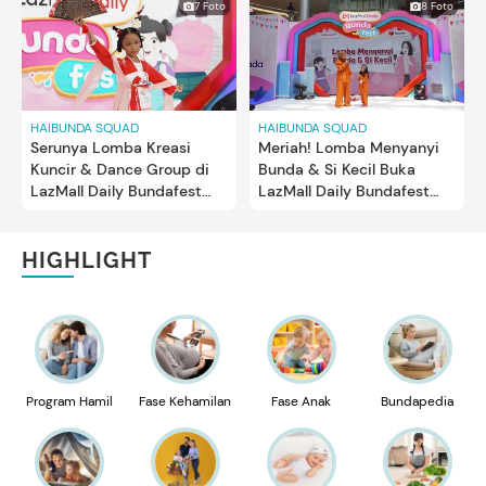
7 Foto
8 Foto
HAIBUNDA SQUAD
HAIBUNDA SQUAD
Serunya Lomba Kreasi
Meriah! Lomba Menyanyi
Kuncir & Dance Group di
Bunda & Si Kecil Buka
LazMall Daily Bundafest
LazMall Daily Bundafest
Hari ke-3
Hari ke-3
HIGHLIGHT
Program Hamil
Fase Kehamilan
Fase Anak
Bundapedia