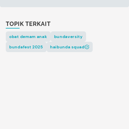
TOPIK TERKAIT
obat demam anak
bundaversity
bundafest 2025
haibunda squad