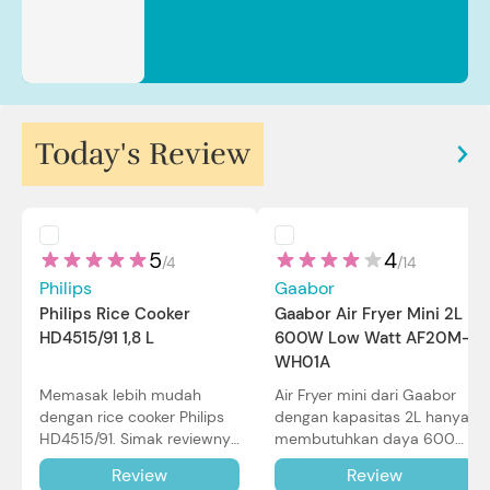
Today's Review
5
4
/
4
/
14
Philips
Gaabor
Philips Rice Cooker
Gaabor Air Fryer Mini 2L
HD4515/91 1,8 L
600W Low Watt AF20M-
WH01A
Memasak lebih mudah
Air Fryer mini dari Gaabor
dengan rice cooker Philips
dengan kapasitas 2L hanya
HD4515/91. Simak reviewnya
membutuhkan daya 600W
di sini.
dalam pemakaian. Simak
Review
Review
review selengkapnya di sini.