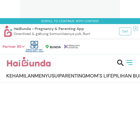
SCROLL TO CONTINUE WITH CONTENT
HaiBunda - Pregnancy & Parenting App
Get
Download & gabung komunitasnya yuk, Bun!
Partner RS
KEHAMILAN
MENYUSUI
PARENTING
MOM'S LIFE
PILIHAN B