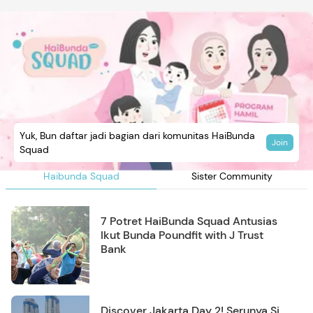
Yuk, Bun daftar jadi bagian dari komunitas HaiBunda
Join
Squad
Haibunda Squad
Sister Community
7 Potret HaiBunda Squad Antusias
Ikut Bunda Poundfit with J Trust
Bank
Discover Jakarta Day 2! Serunya Si