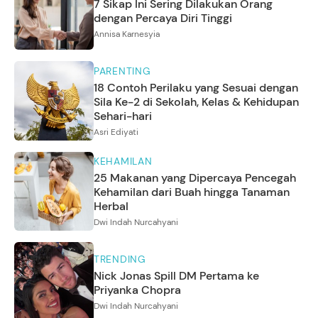
7 Sikap Ini Sering Dilakukan Orang
dengan Percaya Diri Tinggi
Annisa Karnesyia
PARENTING
18 Contoh Perilaku yang Sesuai dengan
Sila Ke-2 di Sekolah, Kelas & Kehidupan
Sehari-hari
Asri Ediyati
KEHAMILAN
25 Makanan yang Dipercaya Pencegah
Kehamilan dari Buah hingga Tanaman
Herbal
Dwi Indah Nurcahyani
TRENDING
Nick Jonas Spill DM Pertama ke
Priyanka Chopra
Dwi Indah Nurcahyani