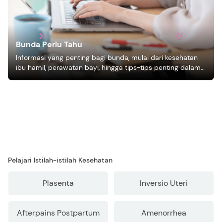
Bunda Perlu Tahu
Informasi yang penting bagi bunda, mulai dari kesehatan
ibu hamil, perawatan bayi, hingga tips-tips penting dalam
mengasuh anak
Pelajari Istilah-istilah Kesehatan
Plasenta
Inversio Uteri
Afterpains Postpartum
Amenorrhea