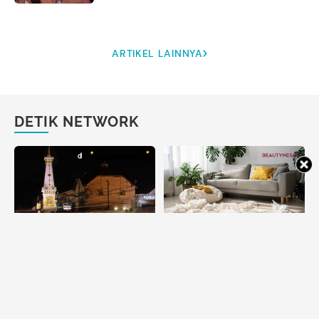
ARTIKEL LAINNYA
DETIK NETWORK
2 Hotel Bintang 5 di Jogja
5 Ciri Kepribadian Orang
dengan Karakter Beda, Mana
yang Berantakan, Salah
yang Cocok Buatmu?
Satunya Punya Kreativitas
Tinggi