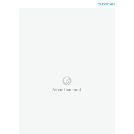
HaiBunda
CLOSE AD