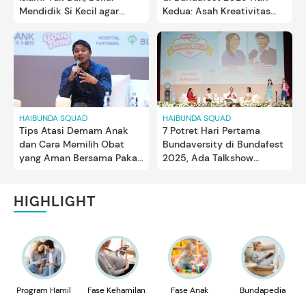
Mendidik Si Kecil agar
Kedua: Asah Kreativitas
Lebih Terarah
Anak hingga Memahami
Gen Alpha
HAIBUNDA SQUAD
HAIBUNDA SQUAD
Tips Atasi Demam Anak
7 Potret Hari Pertama
dan Cara Memilih Obat
Bundaversity di Bundafest
yang Aman Bersama Pakar
2025, Ada Talkshow
& TAISHO di Bundafest
Kehamilan untuk Bunda
2024
HIGHLIGHT
Program Hamil
Fase Kehamilan
Fase Anak
Bundapedia