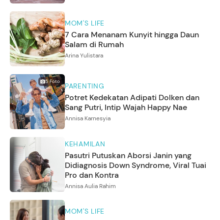
MOM'S LIFE
7 Cara Menanam Kunyit hingga Daun
Salam di Rumah
Arina Yulistara
5
Foto
PARENTING
Potret Kedekatan Adipati Dolken dan
Sang Putri, Intip Wajah Happy Nae
Annisa Karnesyia
KEHAMILAN
Pasutri Putuskan Aborsi Janin yang
Didiagnosis Down Syndrome, Viral Tuai
Pro dan Kontra
Annisa Aulia Rahim
MOM'S LIFE