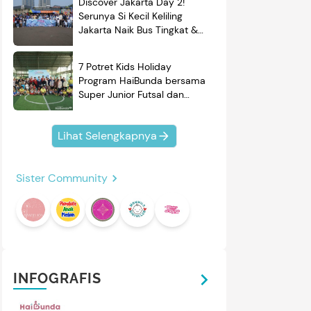
Discover Jakarta Day 2!
Serunya Si Kecil Keliling
Jakarta Naik Bus Tingkat &
Belajar Sejarah
7 Potret Kids Holiday
Program HaiBunda bersama
Super Junior Futsal dan
BRAND'S, Si Kecil & Ayah
Kompak Banget!
Lihat Selengkapnya
Sister Community
INFOGRAFIS