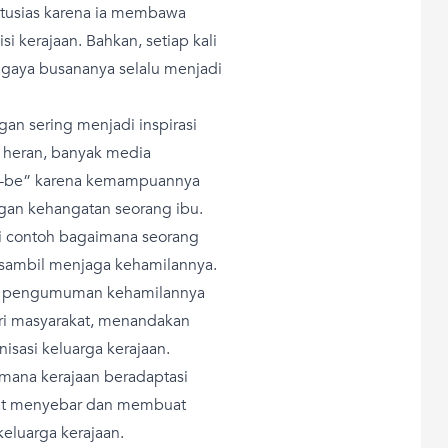
ntusias karena ia membawa
 kerajaan. Bahkan, setiap kali
, gaya busananya selalu menjadi
n sering menjadi inspirasi
k heran, banyak media
to-be” karena kemampuannya
n kehangatan seorang ibu.
i contoh bagaimana seorang
ik sambil menjaga kehamilannya.
p pengumuman kehamilannya
ari masyarakat, menandakan
isasi keluarga kerajaan.
ana kerajaan beradaptasi
epat menyebar dan membuat
eluarga kerajaan.