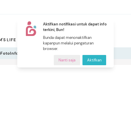
Aktifkan notifikasi untuk dapat info
terkini, Bun!
NEW
Bunda dapat menonaktifkan
'S LIFE
PILIHAN BUNDA
CERITA BUNDA
INDEKS
kapanpun melalui pengaturan
browser.
o
Foto
Infografis
Nanti saja
Aktifkan