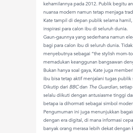
kehamilannya pada 2012. Publik begitu a
nuansa modern namun tetap menjaga tradisi
Kate tampil di depan publik selama hamil
inspirasi para calon ibu di seluruh dunia.
Gaun-gaunnya yang sederhana namun elega
bagi para calon ibu di seluruh dunia. Tida
menyebutnya sebagai “the stylish mom-
memadukan keanggunan bangsawan denga
Bukan hanya soal gaya, Kate juga member
ibu bisa tetap aktif menjalani tugas publ
Dikutip dari
BBC
dan
The Guardian,
setia
selalu diikuti dengan antusiasme tinggi d
betapa ia dihormati sebagai simbol modern
Pengumuman ini juga menunjukkan bagaim
dengan era digital, di mana informasi c
banyak orang merasa lebih dekat dengan k