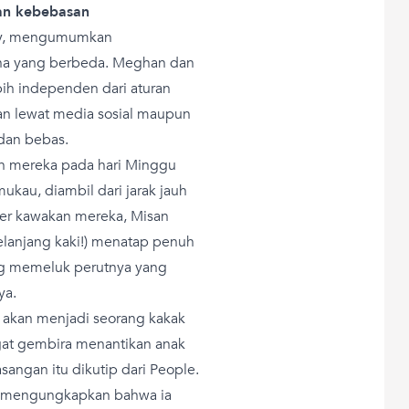
an kebebasan
rry, mengumumkan
a yang berbeda. Meghan dan
bih independen dari aturan
n lewat media sosial maupun
 dan bebas.
 mereka pada hari Minggu
kau, diambil dari jarak jauh
afer kawakan mereka, Misan
elanjang kaki!) menatap penuh
ng memeluk perutnya yang
ya.
 akan menjadi seorang kakak
ngat gembira menantikan anak
sangan itu dikutip dari People.
n mengungkapkan bahwa ia