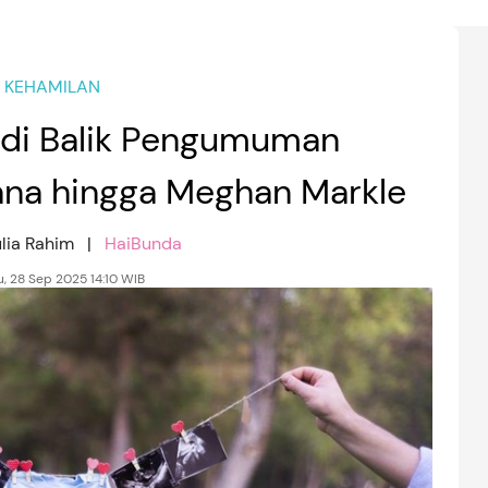
KEHAMILAN
di Balik Pengumuman
iana hingga Meghan Markle
ulia Rahim |
HaiBunda
, 28 Sep 2025 14:10 WIB