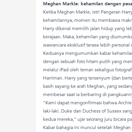
Meghan Markle: kehamilan dengan pes
Ketika Meghan Markle, istri Pangeran Ha
kehamilannya, momen itu membawa makn
Harry dikenal memilih jalan hidup yang le
kerajaan. Maka, kehamilan yang diumumka
wawancara eksklusif terasa lebih personal
Keduanya mengumumkan kabar kehamilan
dengan sebuah foto hitam-putih yang memu
melalui iPad oleh teman sekaligus fotogr
Harriman. Harry yang tersenyum (dan bert
kasih sayang ke arah Meghan, yang seda
membesar saat ia berbaring di pangkuann
"Kami dapat mengonfirmasi bahwa Archie
laki-laki. Duke dan Duchess of Sussex sa
kedua mereka," ujar seorang juru bicara pa
Kabar bahagia ini muncul setelah Megha