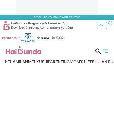
SCROLL TO CONTINUE WITH CONTENT
HaiBunda - Pregnancy & Parenting App
Get
Download & gabung komunitasnya yuk, Bun!
Partner RS
KEHAMILAN
MENYUSUI
PARENTING
MOM'S LIFE
PILIHAN B