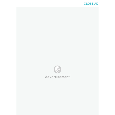
HaiBunda
CLOSE AD