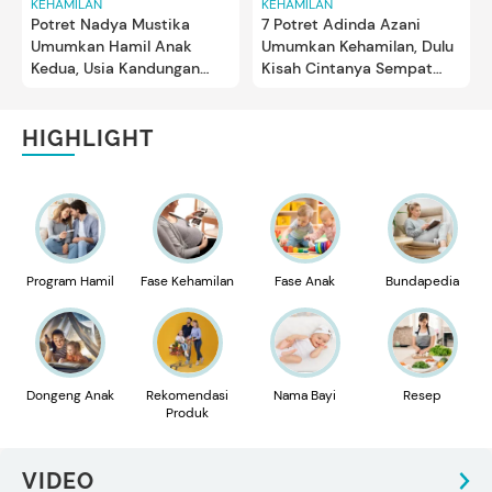
KEHAMILAN
KEHAMILAN
Potret Nadya Mustika
7 Potret Adinda Azani
Umumkan Hamil Anak
Umumkan Kehamilan, Dulu
Kedua, Usia Kandungan
Kisah Cintanya Sempat
Sudah 16 Minggu
Viral Bun
HIGHLIGHT
Program Hamil
Fase Kehamilan
Fase Anak
Bundapedia
Dongeng Anak
Rekomendasi
Nama Bayi
Resep
Produk
VIDEO