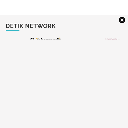
DETIK NETWORK
Marathon Drama Korea
5 Cara Mengenali Orang
Semalaman? Dua Camilan
dengan Kompetensi Tinggi
Beku Ini Wajib Standby di
dari Kebiasaannya
Kulkas
Turnamen Voli SBY Cup 2026
Ramalan Zodiak Cinta 8
di Magelang 13-17 Mei, Ada
Agustus: Capricorn Harmonis,
LavAni-Samator
Leo Jangan Banyak Janji