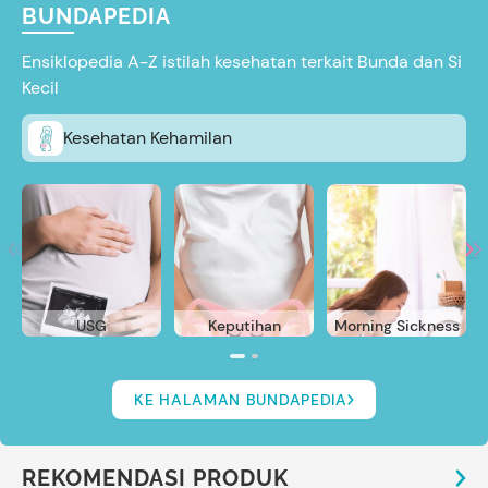
BUNDAPEDIA
Ensiklopedia A-Z istilah kesehatan terkait Bunda dan Si
Kecil
Kesehatan Kehamilan
USG
Keputihan
Morning Sickness
KE HALAMAN BUNDAPEDIA
REKOMENDASI PRODUK