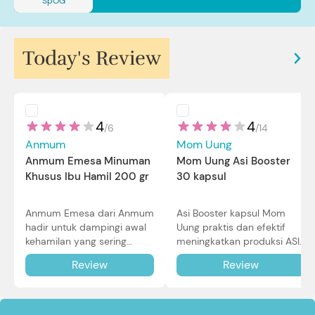
SpOG
Today's Review
4
4
/
6
/
14
Anmum
Mom Uung
Anmum Emesa Minuman
Mom Uung Asi Booster
Khusus Ibu Hamil 200 gr
30 kapsul
Anmum Emesa dari Anmum
Asi Booster kapsul Mom
hadir untuk dampingi awal
Uung praktis dan efektif
kehamilan yang sering
meningkatkan produksi ASI
diiringi dengan mual dan
Bunda untuk Si Kecil. Simak
Review
Review
muntah. Simak reviewnya di
review lengkapnya di sini.
sini.