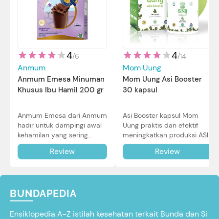
4
4
/
14
/
6
Mom Uung
Anmum
Mom Uung Asi Booster
Anmum Emesa Minuman
30 kapsul
Khusus Ibu Hamil 200 gr
Asi Booster kapsul Mom
Anmum Emesa dari Anmum
Uung praktis dan efektif
hadir untuk dampingi awal
meningkatkan produksi ASI
kehamilan yang sering
Bunda untuk Si Kecil. Simak
diiringi dengan mual dan
Review
Review
review lengkapnya di sini.
muntah. Simak reviewnya di
sini.
BUNDAPEDIA
Ensiklopedia A-Z istilah kesehatan terkait Bunda dan Si