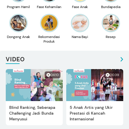
Program Hamil
Fase Kehamilan
Fase Anak
Bundapedia
Dongeng Anak
Rekomendasi
Nama Bayi
Resep
Produk
VIDEO
04:10
00:39
Blind Ranking, Seberapa
5 Anak Artis yang Ukir
Challenging Jadi Bunda
Prestasi di Kancah
Menyusui
Internasional