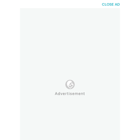
HaiBunda
CLOSE AD