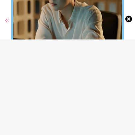
5 Potret Kang Hoon Pemeran CEO Tampan
di Drama Korea 'My Bias, My Boss'