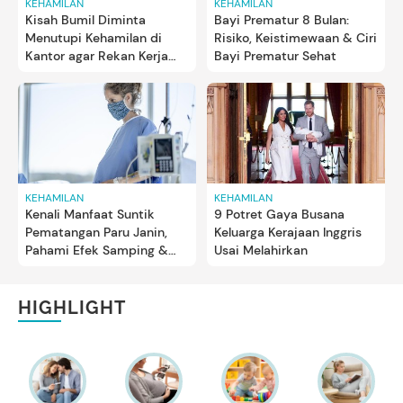
KEHAMILAN
KEHAMILAN
Kisah Bumil Diminta
Bayi Prematur 8 Bulan:
Menutupi Kehamilan di
Risiko, Keistimewaan & Ciri
Kantor agar Rekan Kerja
Bayi Prematur Sehat
Tidak Kecewa, Ternyata...
KEHAMILAN
KEHAMILAN
Kenali Manfaat Suntik
9 Potret Gaya Busana
Pematangan Paru Janin,
Keluarga Kerajaan Inggris
Pahami Efek Samping &
Usai Melahirkan
Waktunya
HIGHLIGHT