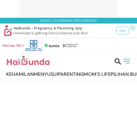
SCROLL TO CONTINUE WITH CONTENT
HaiBunda - Pregnancy & Parenting App
Get
Download & gabung komunitasnya yuk, Bun!
Partner RS
KEHAMILAN
MENYUSUI
PARENTING
MOM'S LIFE
PILIHAN B