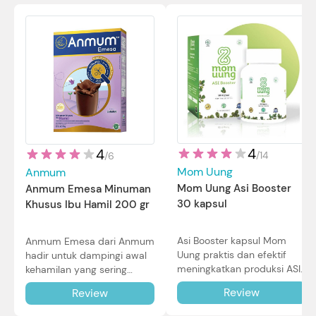
4
4
/
14
/
6
Mom Uung
Anmum
Mom Uung Asi Booster
Anmum Emesa Minuman
30 kapsul
Khusus Ibu Hamil 200 gr
Asi Booster kapsul Mom
Anmum Emesa dari Anmum
Uung praktis dan efektif
hadir untuk dampingi awal
meningkatkan produksi ASI
kehamilan yang sering
Bunda untuk Si Kecil. Simak
diiringi dengan mual dan
Review
Review
review lengkapnya di sini.
muntah. Simak reviewnya di
sini.