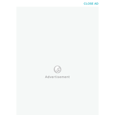
HaiBunda
CLOSE AD