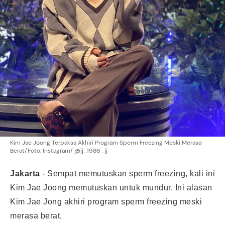
Kim Jae Joong Terpaksa Akhiri Program Sperm Freezing Meski Merasa
Berat/Foto: Instagram/ @jj_1986_jj
Jakarta
-
Sempat memutuskan sperm freezing, kali ini
Kim Jae Joong memutuskan untuk mundur. Ini alasan
Kim Jae Jong akhiri program sperm freezing meski
merasa berat.