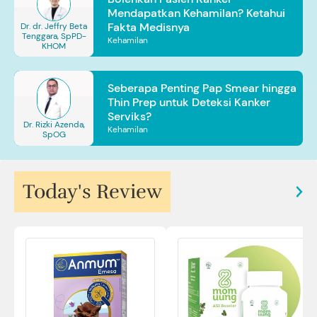
Mendapatkan Kehamilan? Ketahui
Fakta Medisnya
Dr. dr. Jeffry Beta
Tenggara, SpPD-
Kehamilan
KHOM
Seberapa Penting Pap Smear hingga
Thin Prep untuk Deteksi Kanker
Serviks?
Dr. Rizki Azenda,
Kehamilan
SpOG
Today's Review