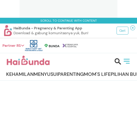
SCROLL TO CONTINUE WITH CONTENT
HaiBunda - Pregnancy & Parenting App
Get
Download & gabung komunitasnya yuk, Bun!
Partner RS
KEHAMILAN
MENYUSUI
PARENTING
MOM'S LIFE
PILIHAN B