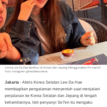
Cerita Lee Da Hae Berlibur di Korsel dan Jepang Menggunakan Pin Hamil/
Foto: Instagram @leedahey4eva
Jakarta
-
Aktris Korea Selatan Lee Da Hae
membagikan pengalaman menyentuh saat menjalani
perjalanan ke Korea Selatan dan Jepang di tengah
kehamilannya. Istri penyanyi Se7en itu mengaku