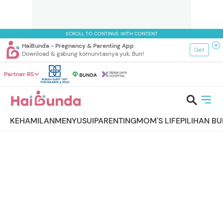
SCROLL TO CONTINUE WITH CONTENT
HaiBunda - Pregnancy & Parenting App
Get
Download & gabung komunitasnya yuk, Bun!
Partner RS
KEHAMILAN
MENYUSUI
PARENTING
MOM'S LIFE
PILIHAN B