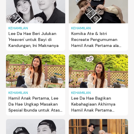
KEHAMILAN
KEHAMILAN
Lee Da Hae Beri Julukan
Komika Ate & Istri
'Heaven' untuk Bayi di
Recreate Pengumuman
Kandungan, Ini Maknanya
Hamil Anak Pertama ala
Artis Korea
KEHAMILAN
KEHAMILAN
Hamil Anak Pertama, Lee
Lee Da Hae Bagikan
Da Hae Ungkap Masakan
Kebahagiaan Akhirnya
Spesial Ibunda untuk Atasi
Hamil Anak Pertama
Morning Sickness
setelah 3 Tahun Menikah