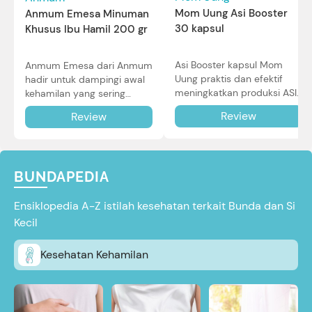
Mom Uung Asi Booster
Anmum Emesa Minuman
30 kapsul
Khusus Ibu Hamil 200 gr
Asi Booster kapsul Mom
Anmum Emesa dari Anmum
Uung praktis dan efektif
hadir untuk dampingi awal
meningkatkan produksi ASI
kehamilan yang sering
Bunda untuk Si Kecil. Simak
diiringi dengan mual dan
Review
Review
review lengkapnya di sini.
muntah. Simak reviewnya di
sini.
BUNDAPEDIA
Ensiklopedia A-Z istilah kesehatan terkait Bunda dan Si
Kecil
Kesehatan Kehamilan