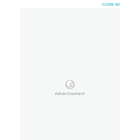
HaiBunda
CLOSE AD