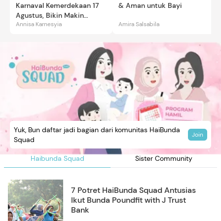
Karnaval Kemerdekaan 17
& Aman untuk Bayi
Agustus, Bikin Makin
Annisa Karnesyia
Amira Salsabila
Gemas
Yuk, Bun daftar jadi bagian dari komunitas HaiBunda
Join
Squad
Haibunda Squad
Sister Community
7 Potret HaiBunda Squad Antusias
Ikut Bunda Poundfit with J Trust
Bank