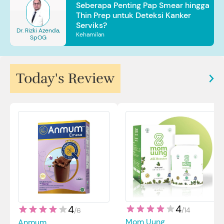
Seberapa Penting Pap Smear hingga
Thin Prep untuk Deteksi Kanker
Serviks?
Dr. Rizki Azenda,
Kehamilan
SpOG
Today's Review
4
4
/
14
/
6
Mom Uung
Anmum