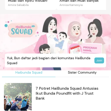
Mulai dari Rp80 Ribuan!
Aman dan Muat Banyak
Amira Salsabila
Annisa Karnesyia
Yuk, Bun daftar jadi bagian dari komunitas HaiBunda
Join
Squad
Haibunda Squad
Sister Community
7 Potret HaiBunda Squad Antusias
Ikut Bunda Poundfit with J Trust
Bank