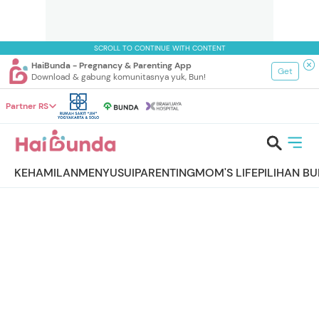
SCROLL TO CONTINUE WITH CONTENT
HaiBunda - Pregnancy & Parenting App
Get
Download & gabung komunitasnya yuk, Bun!
Partner RS
KEHAMILAN
MENYUSUI
PARENTING
MOM'S LIFE
PILIHAN B