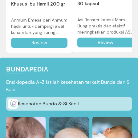
30 kapsul
Khusus Ibu Hamil 200 gr
Asi Booster kapsul Mom
Anmum Emesa dari Anmum
Uung praktis dan efektif
hadir untuk dampingi awal
meningkatkan produksi ASI
kehamilan yang sering
Bunda untuk Si Kecil. Simak
diiringi dengan mual dan
Review
Review
review lengkapnya di sini.
muntah. Simak reviewnya di
sini.
BUNDAPEDIA
Ensiklopedia A-Z istilah kesehatan terkait Bunda dan Si
Kecil
Kesehatan Bunda & Si Kecil