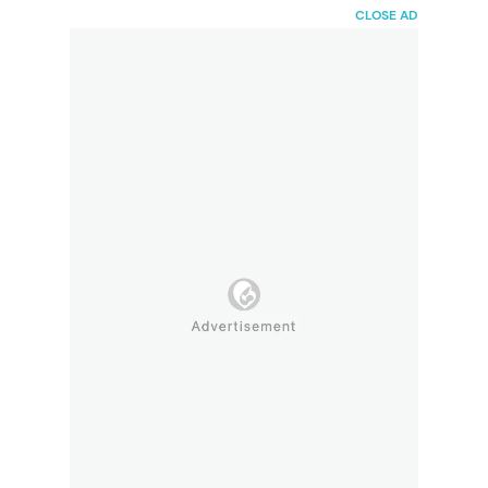
HaiBunda
CLOSE AD