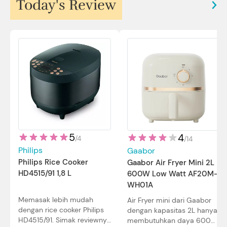
Today's Review
5
4
/
4
/
14
Philips
Gaabor
Philips Rice Cooker
Gaabor Air Fryer Mini 2L
HD4515/91 1,8 L
600W Low Watt AF20M-
WH01A
Memasak lebih mudah
Air Fryer mini dari Gaabor
dengan rice cooker Philips
dengan kapasitas 2L hanya
HD4515/91. Simak reviewnya
membutuhkan daya 600W