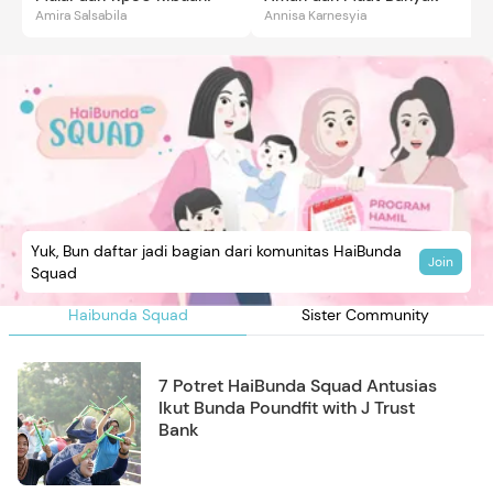
Amira Salsabila
Annisa Karnesyia
Yuk, Bun daftar jadi bagian dari komunitas HaiBunda
Join
Squad
Haibunda Squad
Sister Community
7 Potret HaiBunda Squad Antusias
Ikut Bunda Poundfit with J Trust
Bank