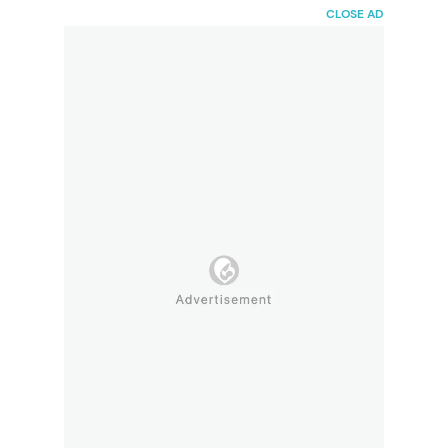
HaiBunda
CLOSE AD