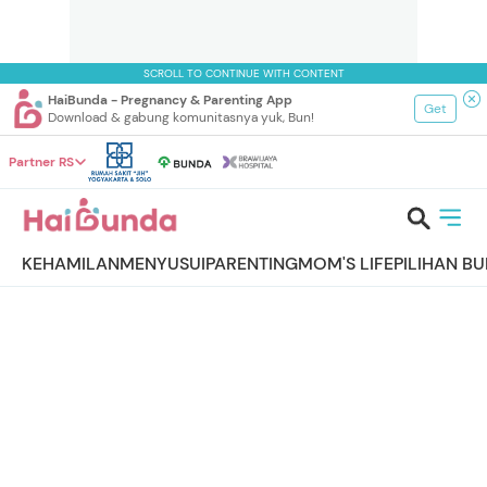
SCROLL TO CONTINUE WITH CONTENT
HaiBunda - Pregnancy & Parenting App
Get
Download & gabung komunitasnya yuk, Bun!
Partner RS
KEHAMILAN
MENYUSUI
PARENTING
MOM'S LIFE
PILIHAN B