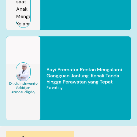
Bayi Prematur Rentan Mengalami
Gangguan Jantung, Kenali Tanda
hingga Perawatan yang Tepat
Dr. dr. Indriwanto
Parenting
Sakidjan
Atmosudigdo,
Sp.JP(K). MARS