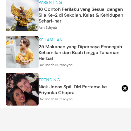
PARENTING
18 Contoh Perilaku yang Sesuai dengan
Sila Ke-2 di Sekolah, Kelas & Kehidupan
Sehari-hari
Asri Ediyati
KEHAMILAN
25 Makanan yang Dipercaya Pencegah
Kehamilan dari Buah hingga Tanaman
Herbal
Dwi Indah Nurcahyani
TRENDING
Nick Jonas Spill DM Pertama ke
Priyanka Chopra
Dwi Indah Nurcahyani
PARENTING
7 Resep MPASI Ikan Kembung untuk
Bayi 6 Bulan ke Atas, Bergizi & Mudah