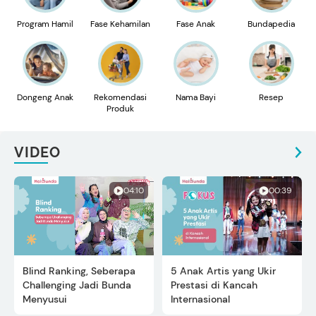
Program Hamil
Fase Kehamilan
Fase Anak
Bundapedia
Dongeng Anak
Rekomendasi
Nama Bayi
Resep
Produk
VIDEO
04:10
00:39
Blind Ranking, Seberapa
5 Anak Artis yang Ukir
Challenging Jadi Bunda
Prestasi di Kancah
Menyusui
Internasional