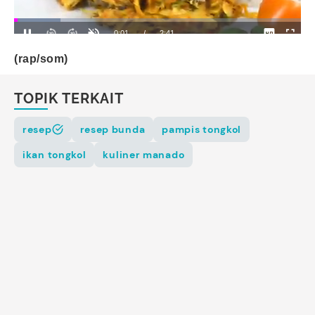
(rap/som)
TOPIK TERKAIT
resep
resep bunda
pampis tongkol
ikan tongkol
kuliner manado