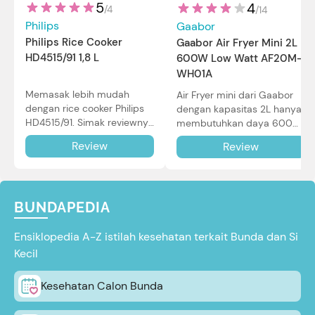
5
4
/
4
/
14
Philips
Gaabor
Philips Rice Cooker
Gaabor Air Fryer Mini 2L
HD4515/91 1,8 L
600W Low Watt AF20M-
WH01A
Memasak lebih mudah
Air Fryer mini dari Gaabor
dengan rice cooker Philips
dengan kapasitas 2L hanya
HD4515/91. Simak reviewnya
membutuhkan daya 600W
di sini.
dalam pemakaian. Simak
Review
Review
review selengkapnya di sini.
BUNDAPEDIA
Ensiklopedia A-Z istilah kesehatan terkait Bunda dan Si
Kecil
Kesehatan Calon Bunda