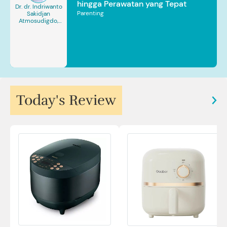
hingga Perawatan yang Tepat
Dr. dr. Indriwanto
Parenting
Sakidjan
Atmosudigdo,
Sp.JP(K). MARS
Today's Review