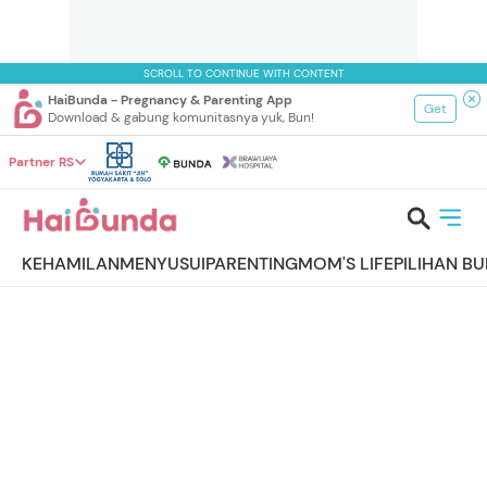
SCROLL TO CONTINUE WITH CONTENT
HaiBunda - Pregnancy & Parenting App
Get
Download & gabung komunitasnya yuk, Bun!
Partner RS
KEHAMILAN
MENYUSUI
PARENTING
MOM'S LIFE
PILIHAN B