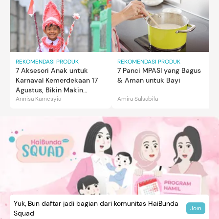
REKOMENDASI PRODUK
REKOMENDASI PRODUK
7 Aksesori Anak untuk
7 Panci MPASI yang Bagus
Karnaval Kemerdekaan 17
& Aman untuk Bayi
Agustus, Bikin Makin
Annisa Karnesyia
Amira Salsabila
Gemas
Yuk, Bun daftar jadi bagian dari komunitas HaiBunda
Join
Squad