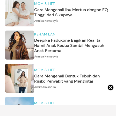
MOM'S LIFE
Cara Mengenali Ibu Mertua dengan EQ
Tinggi dari Sikapnya
Annisa Karnesyia
KEHAMILAN
Deepika Padukone Bagikan Realita
Hamil Anak Kedua Sambil Mengasuh
Anak Pertama
Annisa Karnesyia
MOM'S LIFE
Cara Mengenali Bentuk Tubuh dan
Risiko Penyakit yang Mengintai
Amira Salsabila
MOM'S LIFE
6 Ciri Kepribadian Orang yang Lebih
Menyukai Musim Panas