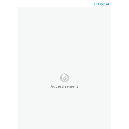
HaiBunda
CLOSE AD