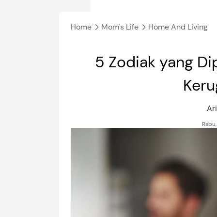
Home
Mom's Life
Home And Living
5 Zodiak yang Di
Kerug
Ar
Rabu,