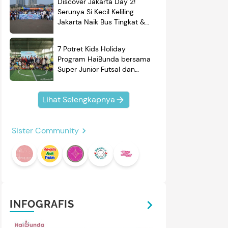
Discover Jakarta Day 2!
Serunya Si Kecil Keliling
Jakarta Naik Bus Tingkat &
Belajar Sejarah
7 Potret Kids Holiday
Program HaiBunda bersama
Super Junior Futsal dan
BRAND'S, Si Kecil & Ayah
Kompak Banget!
Lihat Selengkapnya
Sister Community
INFOGRAFIS