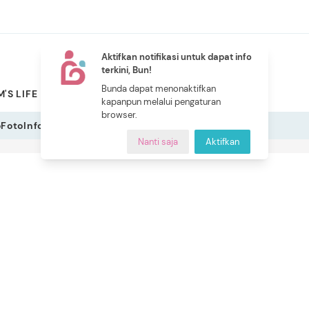
Aktifkan notifikasi untuk dapat info
terkini, Bun!
NEW
Bunda dapat menonaktifkan
'S LIFE
PILIHAN BUNDA
CERITA BUNDA
INDEKS
kapanpun melalui pengaturan
browser.
o
Foto
Infografis
Nanti saja
Aktifkan