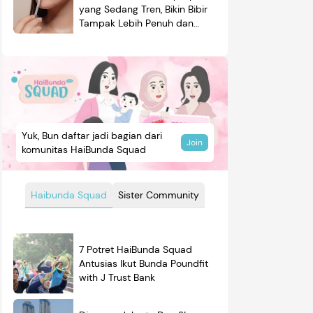
yang Sedang Tren, Bikin Bibir
Tampak Lebih Penuh dan
Berkilau
Yuk, Bun daftar jadi bagian dari
Join
komunitas HaiBunda Squad
Haibunda Squad
Sister Community
7 Potret HaiBunda Squad
Antusias Ikut Bunda Poundfit
with J Trust Bank