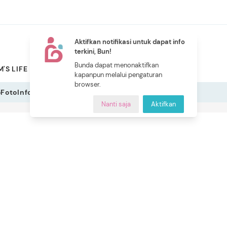
Aktifkan notifikasi untuk dapat info
terkini, Bun!
NEW
Bunda dapat menonaktifkan
'S LIFE
PILIHAN BUNDA
CERITA BUNDA
INDEKS
kapanpun melalui pengaturan
browser.
o
Foto
Infografis
Nanti saja
Aktifkan