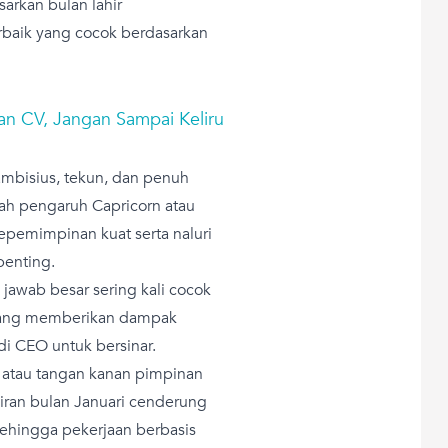
arkan bulan lahir
rbaik yang cocok berdasarkan
an CV, Jangan Sampai Keliru
 ambisius, tekun, dan penuh
ah pengaruh Capricorn atau
pemimpinan kuat serta naluri
penting.
jawab besar sering kali cocok
 yang memberikan dampak
di CEO untuk bersinar.
r, atau tangan kanan pimpinan
hiran bulan Januari cenderung
, sehingga pekerjaan berbasis