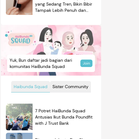
yang Sedang Tren, Bikin Bibir
Tampak Lebih Penuh dan
Berkilau
Yuk, Bun daftar jadi bagian dari
Join
komunitas HaiBunda Squad
Haibunda Squad
Sister Community
7 Potret HaiBunda Squad
Antusias Ikut Bunda Poundfit
with J Trust Bank