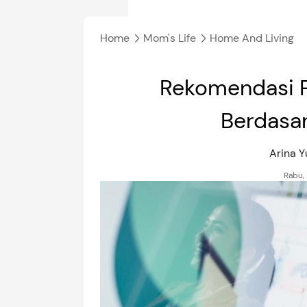
Home
Mom's Life
Home And Living
Rekomendasi P
Berdasar
Arina 
Rabu,