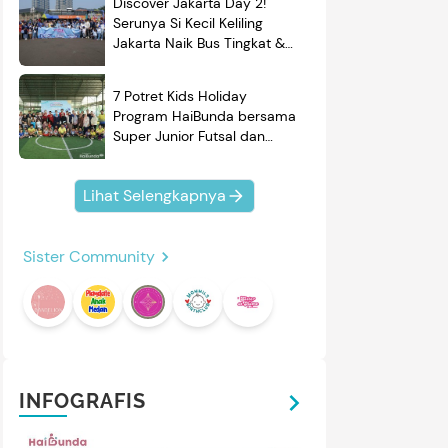
Discover Jakarta Day 2!
Serunya Si Kecil Keliling
Jakarta Naik Bus Tingkat &
Belajar Sejarah
7 Potret Kids Holiday
Program HaiBunda bersama
Super Junior Futsal dan
BRAND'S, Si Kecil & Ayah
Kompak Banget!
Lihat Selengkapnya
Sister Community
INFOGRAFIS