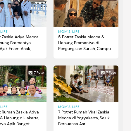
LIFE
MOM'S LIFE
et Zaskia Adya Mecca
5 Potret Zaskia Mecca &
nung Bramantyo
Hanung Bramantyo di
Ajak Enam Anak,
Pengungsian Suriah, Campur
 Jalani Ibadah
Aduk Lihat Kondisi Anak-
anak
7 Foto
7 Foto
LIFE
MOM'S LIFE
et Rumah Zaskia Adya
7 Potret Rumah Viral Zaskia
& Hanung di Jakarta,
Mecca di Yogyakarta, Sejuk
nya Apik Banget
Bernuansa Asri