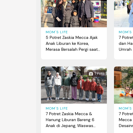
MOM'S LIFE
MOM'S 
5 Potret Zaskia Mecca Ajak
7 Potr
Anak Liburan ke Korea,
dan Ha
Merasa Bersalah Pergi saat
Umrah 
Banjir Sumatera
Kompak
7 Foto
MOM'S LIFE
MOM'S 
7 Potret Zaskia Mecca &
7 Potr
Hanung Liburan Bareng 6
Mecca 
Anak di Jepang, Waswas
Desain
Takut Ada yang Ketinggalan