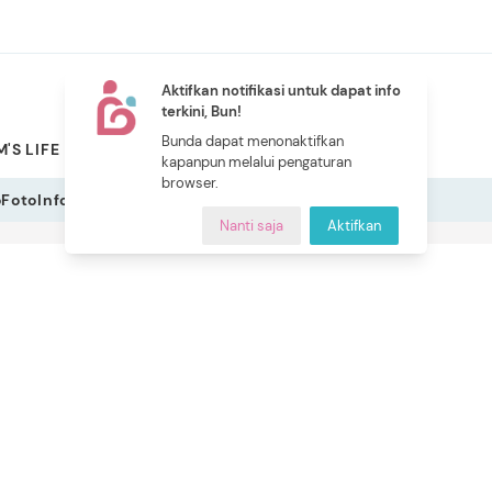
Aktifkan notifikasi untuk dapat info
terkini, Bun!
NEW
Bunda dapat menonaktifkan
'S LIFE
PILIHAN BUNDA
CERITA BUNDA
INDEKS
kapanpun melalui pengaturan
browser.
o
Foto
Infografis
Nanti saja
Aktifkan