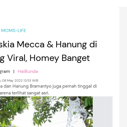
MOMS-LIFE
skia Mecca & Hanung di
g Viral, Homey Banget
agram |
HaiBunda
, 08 May 2022 13:53 WIB
ca dan Hanung Bramantyo juga pernah tinggal di
rena terlihat sangat asri.