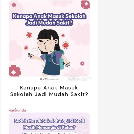
01:20
ak Bosan Saat Libur? Coba 7
5 Ide Libur
inan Tanpa Gadget Ini!
Bareng Anak
Kenapa Anak Masuk
Sekolah Jadi Mudah Sakit?