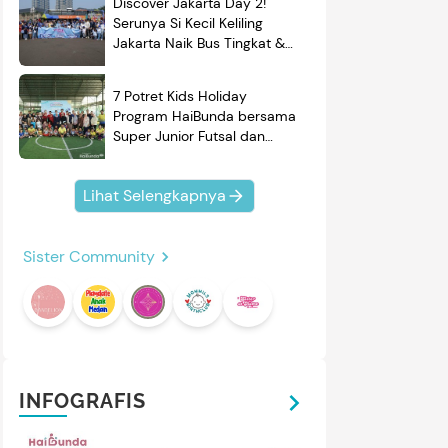
Discover Jakarta Day 2!
Serunya Si Kecil Keliling
Jakarta Naik Bus Tingkat &
Belajar Sejarah
7 Potret Kids Holiday
Program HaiBunda bersama
Super Junior Futsal dan
BRAND'S, Si Kecil & Ayah
Kompak Banget!
Lihat Selengkapnya
mendasi
Nama Bayi
Resep
Sister Community
roduk
INFOGRAFIS