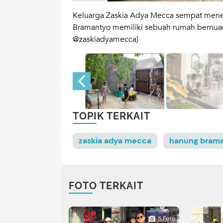
p terasa, Bunda.
Keluarga Zaskia Adya Mecca sempat menet
oto: Instagram:
Bramantyo memiliki sebuah rumah bernuansa
@zaskiadyamecca)
TOPIK TERKAIT
zaskia adya mecca
hanung bram
FOTO TERKAIT
5 Foto