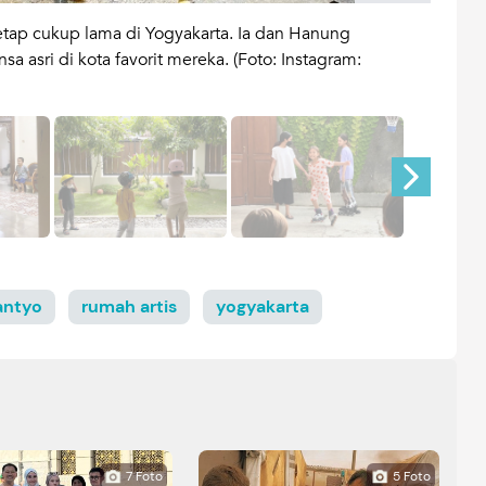
ap cukup lama di Yogyakarta. Ia dan Hanung
Rumah
 asri di kota favorit mereka. (Foto: Instagram:
merek
antyo
rumah artis
yogyakarta
7 Foto
5 Foto