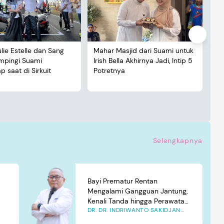
ulie Estelle dan Sang
Mahar Masjid dari Suami untuk
De
ampingi Suami
Irish Bella Akhirnya Jadi, Intip 5
Lu
 saat di Sirkuit
Potretnya
5 
Selengkapnya
Bayi Prematur Rentan
Mengalami Gangguan Jantung,
Kenali Tanda hingga Perawatan
DR. DR. INDRIWANTO SAKIDJAN
yang Tepat
ATMOSUDIGDO, SP.JP(K). MARS