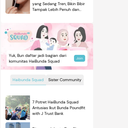
yang Sedang Tren, Bikin Bibir
Tampak Lebih Penuh dan
Berkilau
Yuk, Bun daftar jadi bagian dari
Join
komunitas HaiBunda Squad
Haibunda Squad
Sister Community
7 Potret HaiBunda Squad
Antusias Ikut Bunda Poundfit
with J Trust Bank