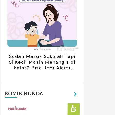
retan Artis yang Menetap di
5 Potret Kedekatan Alyssa
ar Negeri Usai Menikah, Intip
Daguise Bersama Ayahanda
Potret Terbarunya
asal Prancis, Dipuji Tampan
oleh Netizen
Sudah Masuk Sekolah Tapi
Si Kecil Masih Menangis di
Kelas? Bisa Jadi Alami
Separation Anxiety
KOMIK BUNDA