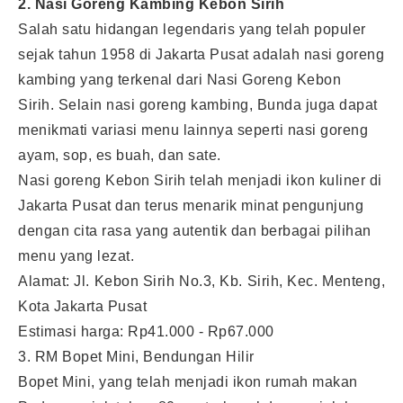
2. Nasi Goreng Kambing Kebon Sirih
Salah satu hidangan legendaris yang telah populer
sejak tahun 1958 di Jakarta Pusat adalah nasi goreng
kambing yang terkenal dari Nasi Goreng Kebon
Sirih. Selain nasi goreng kambing, Bunda juga dapat
menikmati variasi menu lainnya seperti nasi goreng
ayam, sop, es buah, dan sate.
Nasi goreng Kebon Sirih telah menjadi ikon kuliner di
Jakarta Pusat dan terus menarik minat pengunjung
dengan cita rasa yang autentik dan berbagai pilihan
menu yang lezat.
Alamat: Jl. Kebon Sirih No.3, Kb. Sirih, Kec. Menteng,
Kota Jakarta Pusat
Estimasi harga: Rp41.000 - Rp67.000
3. RM Bopet Mini, Bendungan Hilir
Bopet Mini, yang telah menjadi ikon rumah makan