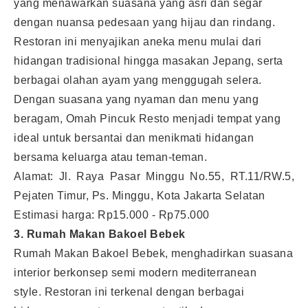
yang menawarkan suasana yang asri dan segar
dengan nuansa pedesaan yang hijau dan rindang.
Restoran ini menyajikan aneka menu mulai dari
hidangan tradisional hingga masakan Jepang, serta
berbagai olahan ayam yang menggugah selera.
Dengan suasana yang nyaman dan menu yang
beragam, Omah Pincuk Resto menjadi tempat yang
ideal untuk bersantai dan menikmati hidangan
bersama keluarga atau teman-teman.
Alamat: Jl. Raya Pasar Minggu No.55, RT.11/RW.5,
Pejaten Timur, Ps. Minggu, Kota Jakarta Selatan
Estimasi harga: Rp15.000 - Rp75.000
3. Rumah Makan Bakoel Bebek
Rumah Makan Bakoel Bebek, menghadirkan suasana
interior berkonsep semi modern mediterranean
style. Restoran ini terkenal dengan berbagai