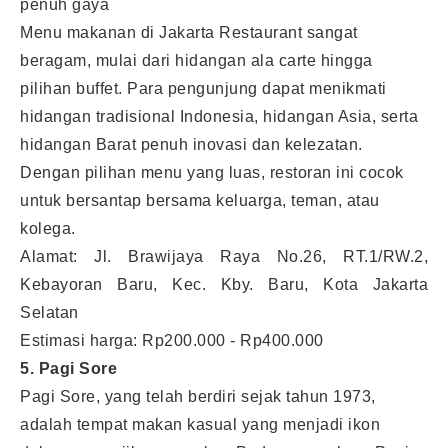
penuh gaya
Menu makanan di Jakarta Restaurant sangat
beragam, mulai dari hidangan ala carte hingga
pilihan buffet. Para pengunjung dapat menikmati
hidangan tradisional Indonesia, hidangan Asia, serta
hidangan Barat penuh inovasi dan kelezatan.
Dengan pilihan menu yang luas, restoran ini cocok
untuk bersantap bersama keluarga, teman, atau
kolega.
Alamat: Jl. Brawijaya Raya No.26, RT.1/RW.2,
Kebayoran Baru, Kec. Kby. Baru, Kota Jakarta
Selatan
Estimasi harga: Rp200.000 - Rp400.000
5. Pagi Sore
Pagi Sore, yang telah berdiri sejak tahun 1973,
adalah tempat makan kasual yang menjadi ikon