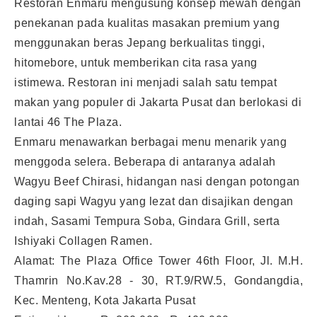
Restoran Enmaru mengusung konsep mewah dengan
penekanan pada kualitas masakan premium yang
menggunakan beras Jepang berkualitas tinggi,
hitomebore, untuk memberikan cita rasa yang
istimewa. Restoran ini menjadi salah satu tempat
makan yang populer di Jakarta Pusat dan berlokasi di
lantai 46 The Plaza.
Enmaru menawarkan berbagai menu menarik yang
menggoda selera. Beberapa di antaranya adalah
Wagyu Beef Chirasi, hidangan nasi dengan potongan
daging sapi Wagyu yang lezat dan disajikan dengan
indah, Sasami Tempura Soba, Gindara Grill, serta
Ishiyaki Collagen Ramen.
Alamat: The Plaza Office Tower 46th Floor, Jl. M.H.
Thamrin No.Kav.28 - 30, RT.9/RW.5, Gondangdia,
Kec. Menteng, Kota Jakarta Pusat