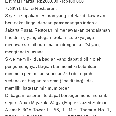
Estimasi harga: Rp200.000 - Rp400.000
7. SKYE Bar & Restaurant
Skye merupakan restoran yang terletak di kawasan
bertingkat tinggi dengan pemandangan indah di
Jakarta Pusat. Restoran ini menawarkan pengalaman
fine dining yang elegan. Selain itu, Skye juga
menawarkan hiburan malam dengan set DJ yang
mengiringi suasana.
Skye memiliki dua bagian yang dapat dipilih oleh
pengunjungnya. Bagian bar memiliki ketentuan
minimum pembelian sebesar 250 ribu rupiah,
sedangkan bagian restoran (fine dining) tidak
memiliki batasan minimum order.
Di bagian restoran, terdapat berbagai menu menarik
seperti Aburi Miyazaki Wagyu,Maple Glazed Salmon.
Alamat: BCA Tower Lt. 56, Jl. M.H. Thamrin No. 1,