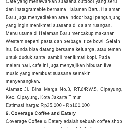
Cafe yang menawarkan suasana outdoor yang seru
dan Instagramable bernama Halaman Baru. Halaman
Baru juga menyediakan area indoor bagi pengunjung
yang ingin menikmati suasana di dalam ruangan.
Menu utama di Halaman Baru mencakup makanan
Western seperti pasta dan berbagai rice bowl. Selain
itu, Bunda bisa datang bersama keluarga, atau teman
untuk duduk santai sambil menikmati kopi. Pada
malam hari, cafe ini juga menyajikan hiburan live
music yang membuat suasana semakin
menyenangkan.
Alamat: Jl. Bina Marga No.8, RT.6/RW.5, Cipayung,
Kec. Cipayung, Kota Jakarta Timur
Estimasi harga: Rp25.000 - Rp100.000
6. Coverage Coffee and Eatery
Coverage Coffee & Eatery adalah sebuah coffee shop