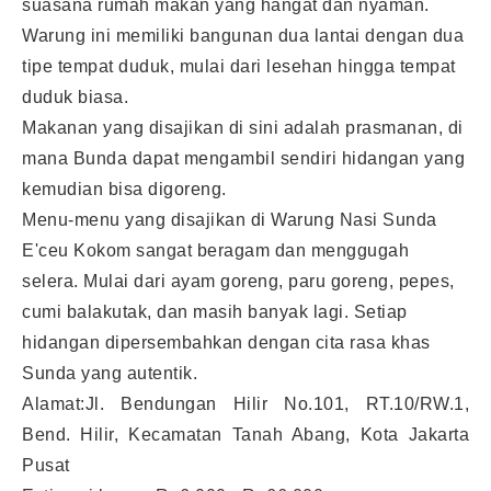
suasana rumah makan yang hangat dan nyaman.
Warung ini memiliki bangunan dua lantai dengan dua
tipe tempat duduk, mulai dari lesehan hingga tempat
duduk biasa.
Makanan yang disajikan di sini adalah prasmanan, di
mana Bunda dapat mengambil sendiri hidangan yang
kemudian bisa digoreng.
Menu-menu yang disajikan di Warung Nasi Sunda
E'ceu Kokom sangat beragam dan menggugah
selera. Mulai dari ayam goreng, paru goreng, pepes,
cumi balakutak, dan masih banyak lagi. Setiap
hidangan dipersembahkan dengan cita rasa khas
Sunda yang autentik.
Alamat:Jl. Bendungan Hilir No.101, RT.10/RW.1,
Bend. Hilir, Kecamatan Tanah Abang, Kota Jakarta
Pusat