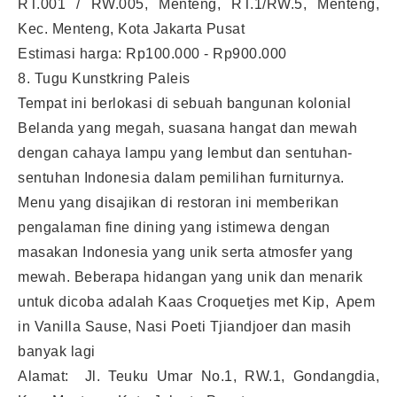
RT.001 / RW.005, Menteng, RT.1/RW.5, Menteng,
Kec. Menteng, Kota Jakarta Pusat
Estimasi harga: Rp100.000 - Rp900.000
8. Tugu Kunstkring Paleis
Tempat ini berlokasi di sebuah bangunan kolonial
Belanda yang megah, suasana hangat dan mewah
dengan cahaya lampu yang lembut dan sentuhan-
sentuhan Indonesia dalam pemilihan furniturnya.
Menu yang disajikan di restoran ini memberikan
pengalaman fine dining yang istimewa dengan
masakan Indonesia yang unik serta atmosfer yang
mewah. Beberapa hidangan yang unik dan menarik
untuk dicoba adalah Kaas Croquetjes met Kip, Apem
in Vanilla Sause, Nasi Poeti Tjiandjoer dan masih
banyak lagi
Alamat: Jl. Teuku Umar No.1, RW.1, Gondangdia,