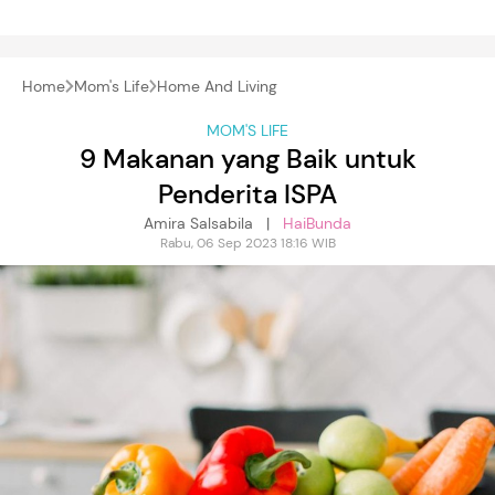
Home
Mom's Life
Home And Living
MOM'S LIFE
9 Makanan yang Baik untuk
Penderita ISPA
Amira Salsabila |
HaiBunda
Rabu, 06 Sep 2023 18:16 WIB