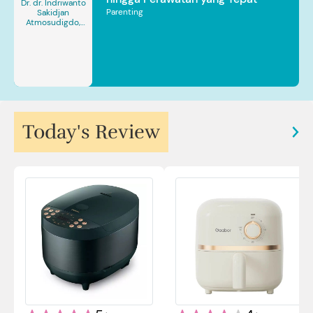
Dr. dr. Indriwanto
Parenting
Sakidjan
Atmosudigdo,
Sp.JP(K). MARS
Today's Review