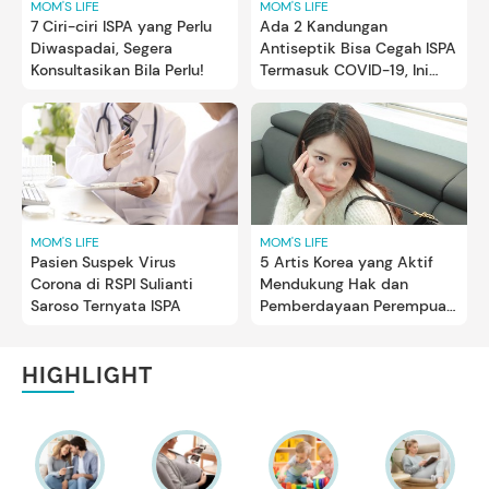
MOM'S LIFE
MOM'S LIFE
7 Ciri-ciri ISPA yang Perlu
Ada 2 Kandungan
Diwaspadai, Segera
Antiseptik Bisa Cegah ISPA
Konsultasikan Bila Perlu!
Termasuk COVID-19, Ini
Kata Dokter
MOM'S LIFE
MOM'S LIFE
Pasien Suspek Virus
5 Artis Korea yang Aktif
Corona di RSPI Sulianti
Mendukung Hak dan
Saroso Ternyata ISPA
Pemberdayaan Perempuan,
Ada Bae Suzy hingga Kim
Yo Jung
HIGHLIGHT