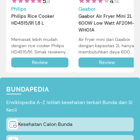
5
4
/
4
/
14
Philips
Gaabor
Philips Rice Cooker
Gaabor Air Fryer Mini 2L
HD4515/91 1,8 L
600W Low Watt AF20M-
WH01A
Memasak lebih mudah
Air Fryer mini dari Gaabor
dengan rice cooker Philips
dengan kapasitas 2L hanya
HD4515/91. Simak reviewnya
membutuhkan daya 600W
di sini.
dalam pemakaian. Simak
Review
Review
review selengkapnya di sini.
BUNDAPEDIA
Ensiklopedia A-Z istilah kesehatan terkait Bunda dan Si
Kecil
Kesehatan Calon Bunda