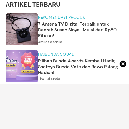
ARTIKEL TERBARU
REKOMENDASI PRODUK
7 Antena TV Digital Terbaik untuk
Daerah Susah Sinyal, Mulai dari Rp80
Ribuan!
Amira Salsabila
HAIBUNDA SQUAD
Pilihan Bunda Awards Kembali Hadir,
Saatnya Bunda Vote dan Bawa Pulang
Hadiah!
Tim HaiBunda
MENYUSUI
5 Fakta dan Mitos Seputar Mastitis,
Peradangan di Payudara yang Bisa
Ganggu Proses Menyusui
Annisa Karnesyia