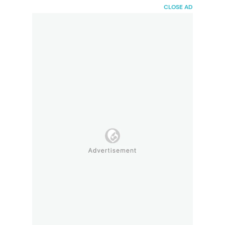
HaiBunda
CLOSE AD