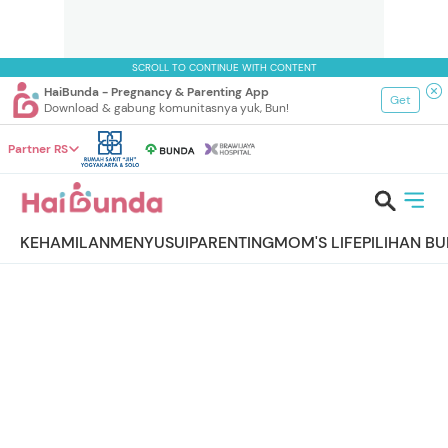
SCROLL TO CONTINUE WITH CONTENT
HaiBunda - Pregnancy & Parenting App
Get
Download & gabung komunitasnya yuk, Bun!
Partner RS
KEHAMILAN
MENYUSUI
PARENTING
MOM'S LIFE
PILIHAN B