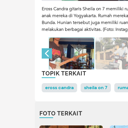
ai hidangan,
Eross Candra gitaris Sheila on 7 memiliki r
anak mereka di Yogyakarta. Rumah mereka 
Bunda. Hunian tersebut juga memiliki rua
melakukan berbagai aktivitas. (Foto: Inst
TOPIK TERKAIT
eross candra
sheila on 7
ruma
FOTO TERKAIT