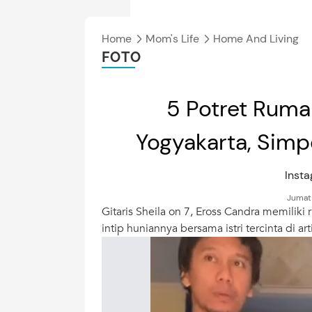
Home
Mom's Life
Home And Living
FOTO
5 Potret Rumah
Yogyakarta, Simp
Inst
Jumat,
Gitaris Sheila on 7, Eross Candra memilik
intip huniannya bersama istri tercinta di arti