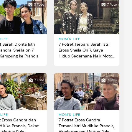
5 Foto
7 Foto
LIFE
MOM'S LIFE
 Sarah Diorita Istri
7 Potret Terbaru Sarah Istri
andra 'Sheila on 7'
Eross Sheila On 7, Gaya
 Kampung ke Prancis
Hidup Sederhana Naik Motor
Jadul
7 Foto
7 Foto
LIFE
MOM'S LIFE
t Eross Candra dan
7 Potret Eross Candra
udik ke Prancis, Dekat
Temani Istri Mudik ke Prancis,
 Mertua Bule
Akrab dengan Mertua Bule