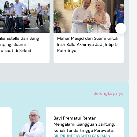
ulie Estelle dan Sang
Mahar Masjid dari Suami untuk
De
ampingi Suami
Irish Bella Akhirnya Jadi, Intip 5
Lu
 saat di Sirkuit
Potretnya
5 
Selengkapnya
Bayi Prematur Rentan
Mengalami Gangguan Jantung,
Kenali Tanda hingga Perawatan
DR. DR. INDRIWANTO SAKIDJAN
yang Tepat