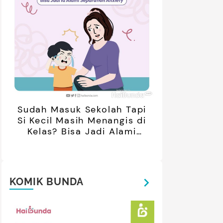
retan Artis yang Menetap di
5 Potret Kedekatan Alyssa
ar Negeri Usai Menikah, Intip
Daguise Bersama Ayahanda
Potret Terbarunya
asal Prancis, Dipuji Tampan
oleh Netizen
Sudah Masuk Sekolah Tapi
Si Kecil Masih Menangis di
Kelas? Bisa Jadi Alami
Separation Anxiety
KOMIK BUNDA