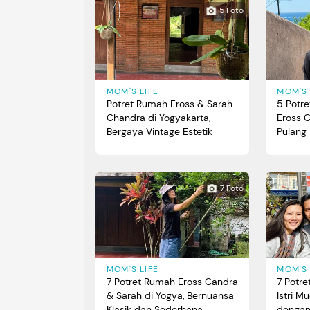
5 Foto
MOM'S LIFE
MOM'S 
Potret Rumah Eross & Sarah
5 Potret
Chandra di Yogyakarta,
Eross C
Bergaya Vintage Estetik
Pulang
7 Foto
MOM'S LIFE
MOM'S 
7 Potret Rumah Eross Candra
7 Potre
& Sarah di Yogya, Bernuansa
Istri M
Klasik dan Sederhana
dengan