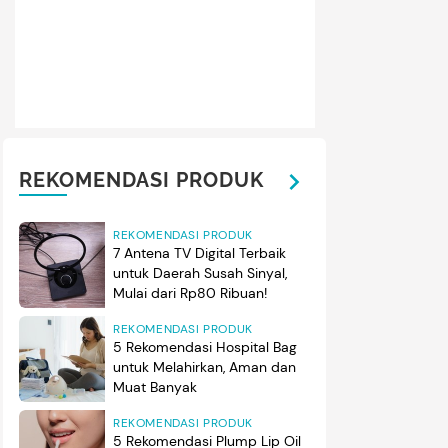
tara itu di bagian luar, rumah Eross Candra dan Sarah Diorita 
 kayu dan warna cat bernuansa
earth tone
. (Foto: Instagram @s
REKOMENDASI PRODUK
REKOMENDASI PRODUK
7 Antena TV Digital Terbaik
untuk Daerah Susah Sinyal,
Mulai dari Rp80 Ribuan!
REKOMENDASI PRODUK
5 Rekomendasi Hospital Bag
untuk Melahirkan, Aman dan
Muat Banyak
REKOMENDASI PRODUK
5 Rekomendasi Plump Lip Oil