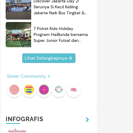
Discover Jakarta Day 2!
Serunya Si Kecil Keliling
Jakarta Naik Bus Tingkat &
Belajar Sejarah
7 Potret Kids Holiday
Program HaiBunda bersama
Super Junior Futsal dan
BRAND'S, Si Kecil & Ayah
Kompak Banget!
Lihat Selengkapnya
Sister Community
mendasi
Nama Bayi
Resep
roduk
INFOGRAFIS