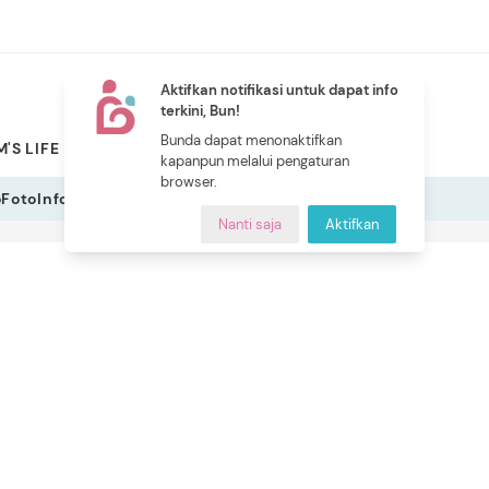
Aktifkan notifikasi untuk dapat info
terkini, Bun!
NEW
Bunda dapat menonaktifkan
'S LIFE
PILIHAN BUNDA
CERITA BUNDA
INDEKS
kapanpun melalui pengaturan
browser.
o
Foto
Infografis
Nanti saja
Aktifkan