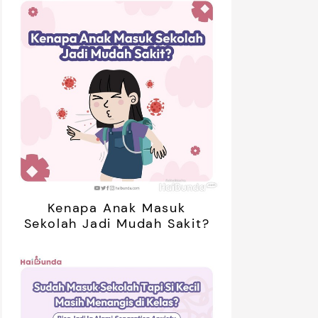
01:20
ak Bosan Saat Libur? Coba 7
5 Ide Libur
inan Tanpa Gadget Ini!
Bareng Anak
Kenapa Anak Masuk
Sekolah Jadi Mudah Sakit?