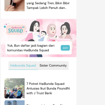
yang Sedang Tren, Bikin Bibir
Tampak Lebih Penuh dan
Berkilau
Yuk, Bun daftar jadi bagian dari
Join
komunitas HaiBunda Squad
Haibunda Squad
Sister Community
7 Potret HaiBunda Squad
Antusias Ikut Bunda Poundfit
with J Trust Bank