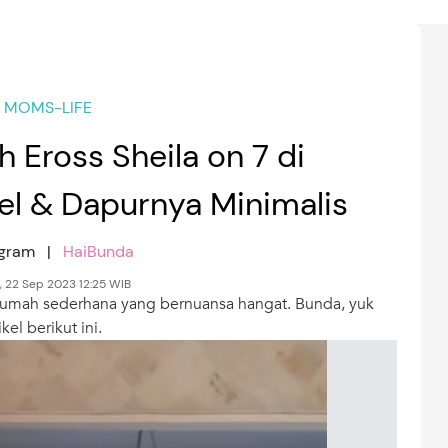
MOMS-LIFE
 Eross Sheila on 7 di
el & Dapurnya Minimalis
agram |
HaiBunda
 22 Sep 2023 12:25 WIB
i rumah sederhana yang bernuansa hangat. Bunda, yuk
kel berikut ini.