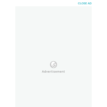
HaiBunda
CLOSE AD