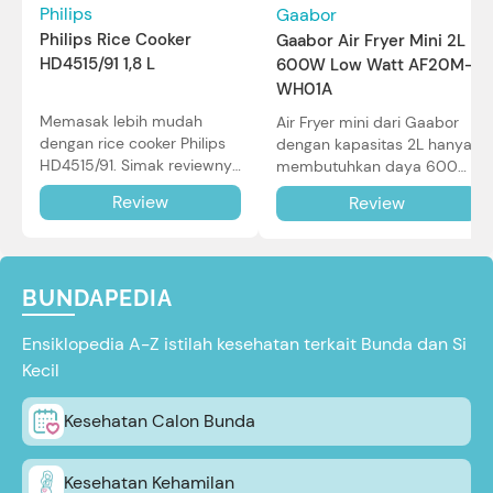
Philips
Gaabor
Philips Rice Cooker
Gaabor Air Fryer Mini 2L
HD4515/91 1,8 L
600W Low Watt AF20M-
WH01A
Memasak lebih mudah
Air Fryer mini dari Gaabor
dengan rice cooker Philips
dengan kapasitas 2L hanya
HD4515/91. Simak reviewnya
membutuhkan daya 600W
di sini.
dalam pemakaian. Simak
Review
Review
review selengkapnya di sini.
BUNDAPEDIA
Ensiklopedia A-Z istilah kesehatan terkait Bunda dan Si
Kecil
Kesehatan Calon Bunda
Kesehatan Kehamilan