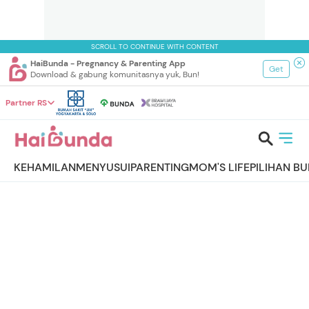
SCROLL TO CONTINUE WITH CONTENT
HaiBunda - Pregnancy & Parenting App
Get
Download & gabung komunitasnya yuk, Bun!
Partner RS
KEHAMILAN
MENYUSUI
PARENTING
MOM'S LIFE
PILIHAN B