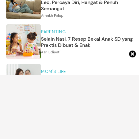
Leo, Percaya Diri, Hangat & Penuh
Semangat
Amrikh Palupi
PARENTING
Selain Nasi, 7 Resep Bekal Anak SD yang
Praktis Dibuat & Enak
Asri Ediyati
MOM'S LIFE
Cara Mengenali Ibu Mertua dengan EQ
Tinggi dari Sikapnya
Annisa Karnesyia
KEHAMILAN
Deepika Padukone Bagikan Realita
Hamil Anak Kedua Sambil Mengasuh
Anak Pertama
Annisa Karnesyia