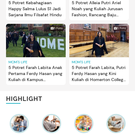
5 Potret Kebahagiaan
5 Potret Alleia Putri Ariel
Happy Salma Lulus S1 Jadi
Noah yang Kuliah Jurusan
Sarjana Ilmu Filsafat Hindu
Fashion, Rancang Baju
untuk Sang Ayah
5 Foto
5 Foto
MOM'S LIFE
MOM'S LIFE
5 Potret Farah Labita Anak
5 Potret Farah Labita, Putri
Pertama Ferdy Hasan yang
Ferdy Hasan yang Kini
Kuliah di Kampus
Kuliah di Homerton College
Bergengsi di Inggris
University of Cambridge
Inggris
HIGHLIGHT