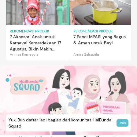
REKOMENDASI PRODUK
REKOMENDASI PRODUK
7 Aksesori Anak untuk
7 Panci MPASI yang Bagus
Karnaval Kemerdekaan 17
& Aman untuk Bayi
Agustus, Bikin Makin
Annisa Karnesyia
Amira Salsabila
Gemas
Yuk, Bun daftar jadi bagian dari komunitas HaiBunda
Join
Squad