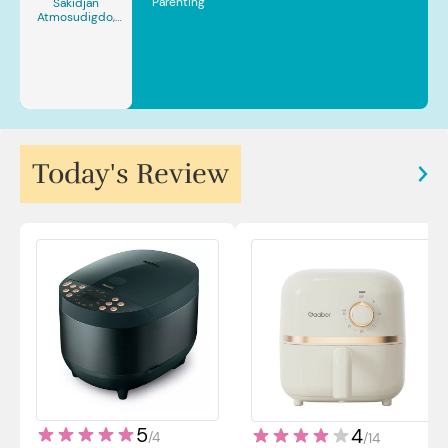
Parenting
Sakidjan
Atmosudigdo,
Sp.JP(K). MARS
Today's Review
5
4
/
4
/
14