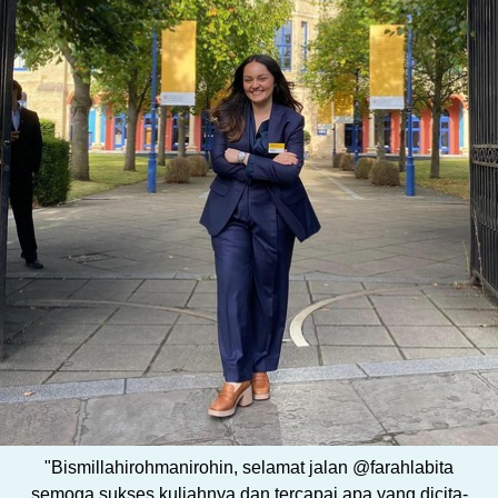
"Bismillahirohmanirohin, selamat jalan @farahlabita
semoga sukses kuliahnya dan tercapai apa yang dicita-