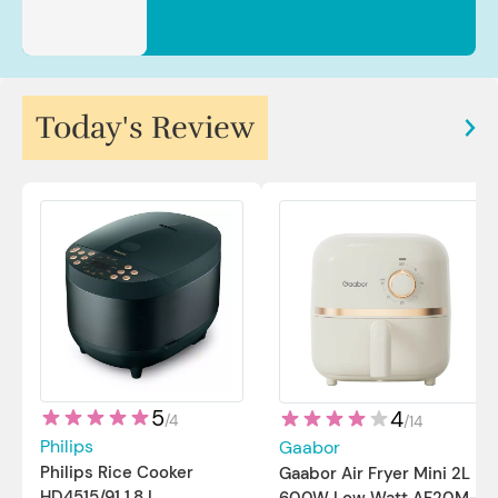
Today's Review
5
4
/
4
/
14
Philips
Gaabor
Philips Rice Cooker
Gaabor Air Fryer Mini 2L
HD4515/91 1,8 L
600W Low Watt AF20M-