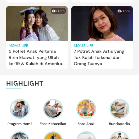
University of Cambridge
University of Cambridge
Inggris
5 Foto
7 Foto
MOM'S LIFE
MOM'S LIFE
5 Potret Anak Pertama
7 Potret Anak Artis yang
Ririn Ekawati yang Ultah
Tak Kalah Terkenal dari
ke-19 & Kuliah di Amerika
Orang Tuanya
Serikat
HIGHLIGHT
Program Hamil
Fase Kehamilan
Fase Anak
Bundapedia