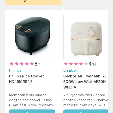
5
4
/
4
/
14
Philips
Gaabor
Philips Rice Cooker
Gaabor Air Fryer Mini 2L
HD4515/91 1,8 L
600W Low Watt AF20M-
WH01A
Memasak lebih mudah
Air Fryer mini dari Gaabor
dengan rice cooker Philips
dengan kapasitas 2L hanya
HD4515/91. Simak reviewnya
membutuhkan daya 600W
di sini.
dalam pemakaian. Simak