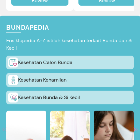
Review
Review
review selengkapnya di sini.
BUNDAPEDIA
Ensiklopedia A-Z istilah kesehatan terkait Bunda dan Si
Kecil
Kesehatan Calon Bunda
Kesehatan Kehamilan
Kesehatan Bunda & Si Kecil