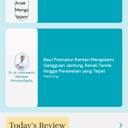
Bayi Prematur Rentan Mengalami
Gangguan Jantung, Kenali Tanda
hingga Perawatan yang Tepat
Dr. dr. Indriwanto
Parenting
Sakidjan
Atmosudigdo,
Sp.JP(K). MARS
Today's Review