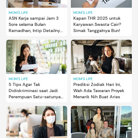
MOM'S LIFE
MOM'S LIFE
ASN Kerja sampai Jam 3
Kapan THR 2025 untuk
Sore selama Bulan
Karyawan Swasta Cair?
Ramadhan, Intip Detailnya
Simak Tanggalnya Bun!
Tiap Instansi
MOM'S LIFE
MOM'S LIFE
5 Tips Agar Tak
Prediksi Zodiak Hari Ini,
Didiskriminasi saat Jadi
Wah Ada Tawaran Proyek
Perempuan Satu-satunya
Menarik Nih Buat Aries
di Tempat Kerja