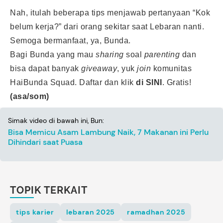
Nah, itulah beberapa tips menjawab pertanyaan “Kok
belum kerja?” dari orang sekitar saat Lebaran nanti.
Semoga bermanfaat, ya, Bunda.
Bagi Bunda yang mau
sharing
soal
parenting
dan
bisa dapat banyak
giveaway
, yuk
join
komunitas
HaiBunda Squad. Daftar dan klik
di SINI
.
Gratis!
(asa/som)
Simak video di bawah ini, Bun:
Bisa Memicu Asam Lambung Naik, 7 Makanan ini Perlu
Dihindari saat Puasa
TOPIK TERKAIT
tips karier
lebaran 2025
ramadhan 2025