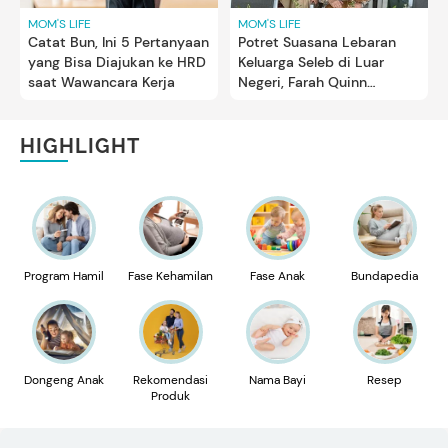
MOM'S LIFE
MOM'S LIFE
Catat Bun, Ini 5 Pertanyaan
Potret Suasana Lebaran
yang Bisa Diajukan ke HRD
Keluarga Seleb di Luar
saat Wawancara Kerja
Negeri, Farah Quinn
Rayakan Bareng Suami
Bule
HIGHLIGHT
Program Hamil
Fase Kehamilan
Fase Anak
Bundapedia
Dongeng Anak
Rekomendasi
Nama Bayi
Resep
Produk