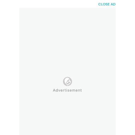
HaiBunda
CLOSE AD