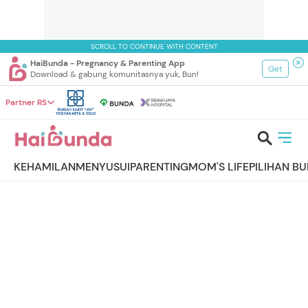
SCROLL TO CONTINUE WITH CONTENT
HaiBunda - Pregnancy & Parenting App
Get
Download & gabung komunitasnya yuk, Bun!
Partner RS
KEHAMILAN
MENYUSUI
PARENTING
MOM'S LIFE
PILIHAN B