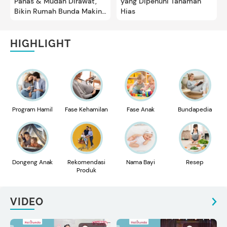
Panas & Mudah Dirawat,
yang Dipenuhi Tanaman
Bikin Rumah Bunda Makin
Hias
Cantik
HIGHLIGHT
Program Hamil
Fase Kehamilan
Fase Anak
Bundapedia
Dongeng Anak
Rekomendasi
Nama Bayi
Resep
Produk
VIDEO