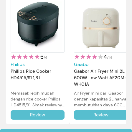
5
4
/
4
/
14
Philips
Gaabor
Philips Rice Cooker
Gaabor Air Fryer Mini 2L
HD4515/91 1,8 L
600W Low Watt AF20M-
WH01A
Memasak lebih mudah
Air Fryer mini dari Gaabor
dengan rice cooker Philips
dengan kapasitas 2L hanya
HD4515/91. Simak reviewnya
membutuhkan daya 600W
di sini.
dalam pemakaian. Simak
Review
Review
review selengkapnya di sini.