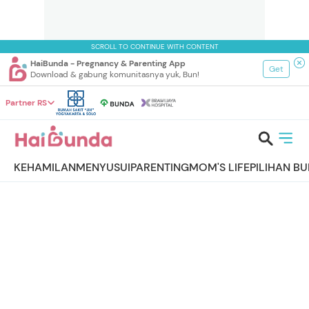
SCROLL TO CONTINUE WITH CONTENT
HaiBunda - Pregnancy & Parenting App
Get
Download & gabung komunitasnya yuk, Bun!
Partner RS
KEHAMILAN
MENYUSUI
PARENTING
MOM'S LIFE
PILIHAN B