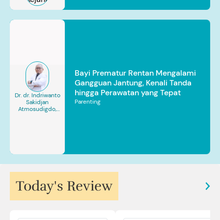
Bayi Prematur Rentan Mengalami
Gangguan Jantung, Kenali Tanda
hingga Perawatan yang Tepat
Dr. dr. Indriwanto
Parenting
Sakidjan
Atmosudigdo,
Sp.JP(K). MARS
Today's Review