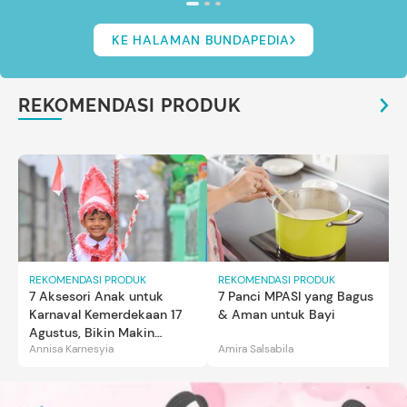
KE HALAMAN BUNDAPEDIA
REKOMENDASI PRODUK
REKOMENDASI PRODUK
REKOMENDASI PRODUK
7 Aksesori Anak untuk
7 Panci MPASI yang Bagus
Karnaval Kemerdekaan 17
& Aman untuk Bayi
Agustus, Bikin Makin
Annisa Karnesyia
Amira Salsabila
Gemas