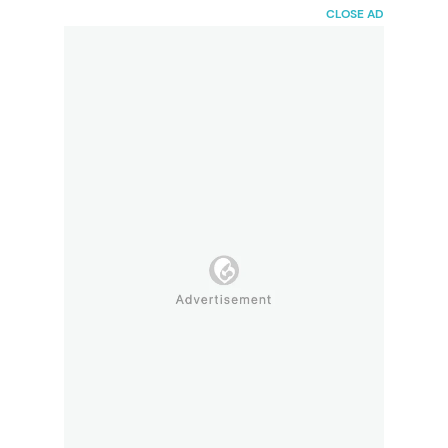
HaiBunda
CLOSE AD