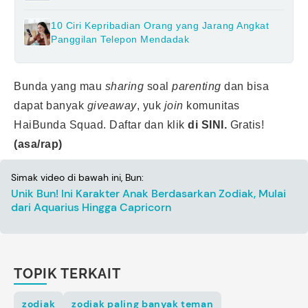
10 Ciri Kepribadian Orang yang Jarang Angkat
Panggilan Telepon Mendadak
Bunda yang mau
sharing
soal
parenting
dan bisa
dapat banyak
giveaway
, yuk
join
komunitas
HaiBunda Squad. Daftar dan klik
di SINI.
Gratis!
(asa/rap)
Simak video di bawah ini, Bun:
Unik Bun! Ini Karakter Anak Berdasarkan Zodiak, Mulai
dari Aquarius Hingga Capricorn
TOPIK TERKAIT
zodiak
zodiak paling banyak teman