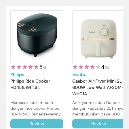
5
4
/
4
/
14
Philips
Gaabor
Philips Rice Cooker
Gaabor Air Fryer Mini 2L
HD4515/91 1,8 L
600W Low Watt AF20M-
WH01A
Memasak lebih mudah
Air Fryer mini dari Gaabor
dengan rice cooker Philips
dengan kapasitas 2L hanya
HD4515/91. Simak reviewnya
membutuhkan daya 600W
di sini.
dalam pemakaian. Simak
Review
Review
review selengkapnya di sini.