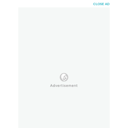
HaiBunda
CLOSE AD