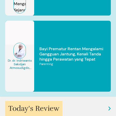
Bayi Prematur Rentan Mengalami
Gangguan Jantung, Kenali Tanda
hingga Perawatan yang Tepat
Dr. dr. Indriwanto
Parenting
Sakidjan
Atmosudigdo,
Sp.JP(K). MARS
Today's Review