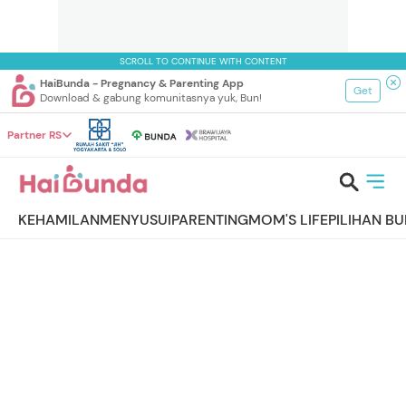
SCROLL TO CONTINUE WITH CONTENT
HaiBunda - Pregnancy & Parenting App
Get
Download & gabung komunitasnya yuk, Bun!
Partner RS
KEHAMILAN
MENYUSUI
PARENTING
MOM'S LIFE
PILIHAN B