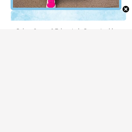
Belum Genap 2 Tahun, Intip Potret Leshia
Anak Lesti Kejora yang Sudah Masuk Sekolah
ARTIKEL TERBARU
REKOMENDASI PRODUK
7 Antena TV Digital Terbaik untuk
Daerah Susah Sinyal, Mulai dari Rp80
Ribuan!
Amira Salsabila
MENYUSUI