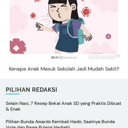
Kenapa Anak Masuk Sekolah Jadi Mudah Sakit?
PILIHAN REDAKSI
Selain Nasi, 7 Resep Bekal Anak SD yang Praktis Dibuat
C
& Enak
O
Pilihan Bunda Awards Kembali Hadir, Saatnya Bunda
Vote dan Bawa Pulang Hadiah!