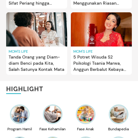
Sifat Periang hingga
Menggunakan Riasan
Perfeksionis
Wajah
MOM'S LIFE
MOM'S LIFE
Tanda Orang yang Diam-
5 Potret Wisuda S2
diam Benci pada Kita,
Psikologi Tsania Marwa,
Salah Satunya Kontak Mata
Anggun Berbalut Kebaya
Merah
HIGHLIGHT
Program Hamil
Fase Kehamilan
Fase Anak
Bundapedia