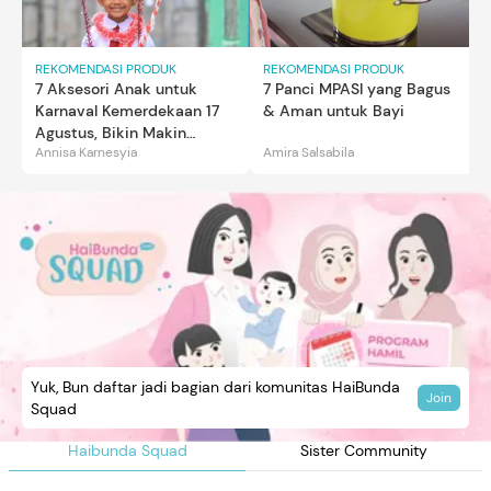
REKOMENDASI PRODUK
REKOMENDASI PRODUK
7 Aksesori Anak untuk
7 Panci MPASI yang Bagus
Karnaval Kemerdekaan 17
& Aman untuk Bayi
Agustus, Bikin Makin
Annisa Karnesyia
Amira Salsabila
Gemas
Yuk, Bun daftar jadi bagian dari komunitas HaiBunda
Join
Squad
Haibunda Squad
Sister Community