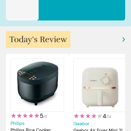
Today's Review
5
4
/
4
/
14
Philips
Gaabor
Philips Rice Cooker
Gaabor Air Fryer Mini 2L