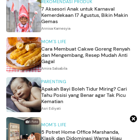
REKOMENDASI PRODUK
7 Aksesori Anak untuk Karnaval
Kemerdekaan 17 Agustus, Bikin Makin
Gemas
Annisa Karnesyia
MOM'S LIFE
Cara Membuat Cakwe Goreng Renyah
dan Mengembang, Resep Mudah Anti
Gagal
Amira Salsabila
PARENTING
Apakah Bayi Boleh Tidur Miring? Cari
Tahu Posisi yang Benar agar Tak Picu
Kematian
Asri Ediyati
5
Foto
MOM'S LIFE
5 Potret Home Office Marshanda,
Klasik dan Didominasi Warna Hijau