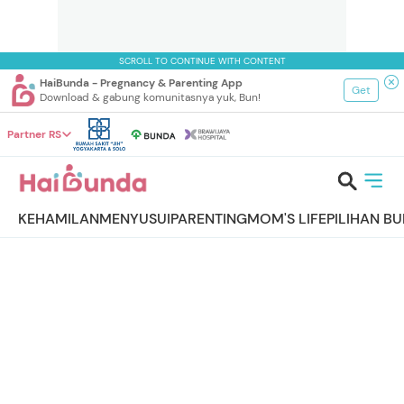
SCROLL TO CONTINUE WITH CONTENT
HaiBunda - Pregnancy & Parenting App
Get
Download & gabung komunitasnya yuk, Bun!
Partner RS
KEHAMILAN
MENYUSUI
PARENTING
MOM'S LIFE
PILIHAN B