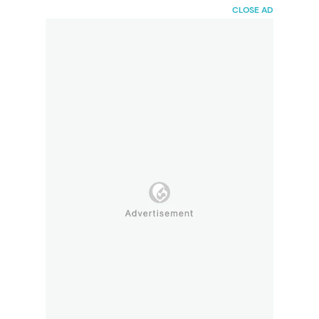
HaiBunda
CLOSE AD