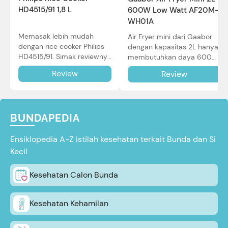
HD4515/91 1,8 L
600W Low Watt AF20M-
WH01A
Memasak lebih mudah
Air Fryer mini dari Gaabor
dengan rice cooker Philips
dengan kapasitas 2L hanya
HD4515/91. Simak reviewnya
membutuhkan daya 600W
di sini.
dalam pemakaian. Simak
Review
Review
review selengkapnya di sini.
BUNDAPEDIA
Ensiklopedia A-Z istilah kesehatan terkait Bunda dan Si
Kecil
Kesehatan Calon Bunda
Kesehatan Kehamilan