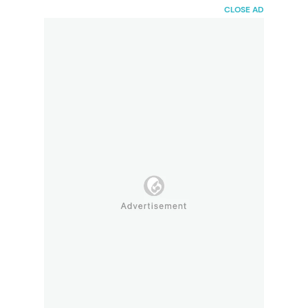
HaiBunda
CLOSE AD