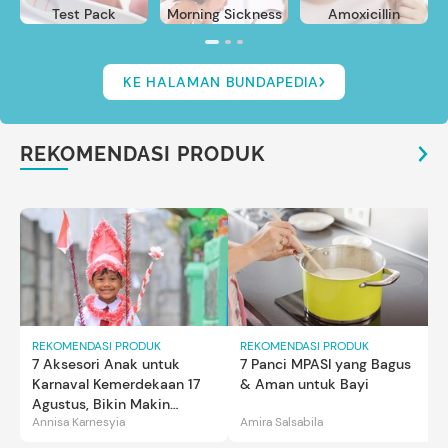
Test Pack
Morning Sickness
Amoxicillin
KE HALAMAN BUNDAPEDIA
REKOMENDASI PRODUK
REKOMENDASI PRODUK
REKOMENDASI PRODUK
7 Aksesori Anak untuk
7 Panci MPASI yang Bagus
Karnaval Kemerdekaan 17
& Aman untuk Bayi
Agustus, Bikin Makin
Annisa Karnesyia
Amira Salsabila
Gemas