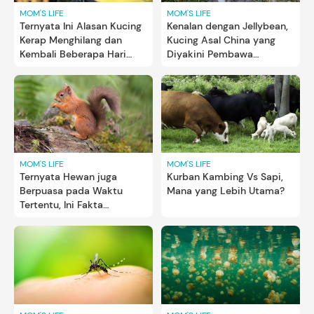
MOM'S LIFE
MOM'S LIFE
Ternyata Ini Alasan Kucing
Kenalan dengan Jellybean,
Kerap Menghilang dan
Kucing Asal China yang
Kembali Beberapa Hari
Diyakini Pembawa
Setelahnya
Keberuntungan
MOM'S LIFE
MOM'S LIFE
Ternyata Hewan juga
Kurban Kambing Vs Sapi,
Berpuasa pada Waktu
Mana yang Lebih Utama?
Tertentu, Ini Fakta
Menariknya