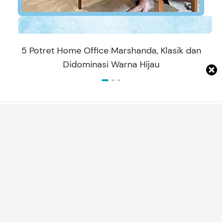
5 Potret Home Office Marshanda, Klasik dan
Didominasi Warna Hijau
ARTIKEL TERBARU
REKOMENDASI PRODUK
7 Aksesori Anak untuk Karnaval
Kemerdekaan 17 Agustus, Bikin Makin
Gemas
Annisa Karnesyia
MOM'S LIFE
Cara Membuat Cakwe Goreng Renyah