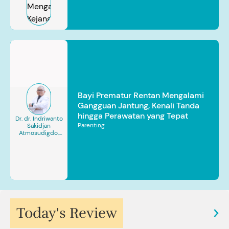
Bayi Prematur Rentan Mengalami
Gangguan Jantung, Kenali Tanda
hingga Perawatan yang Tepat
Dr. dr. Indriwanto
Parenting
Sakidjan
Atmosudigdo,
Sp.JP(K). MARS
Today's Review