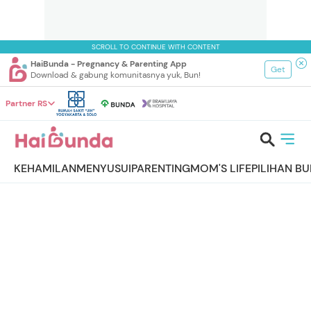
SCROLL TO CONTINUE WITH CONTENT
HaiBunda - Pregnancy & Parenting App
Get
Download & gabung komunitasnya yuk, Bun!
Partner RS
KEHAMILAN
MENYUSUI
PARENTING
MOM'S LIFE
PILIHAN B