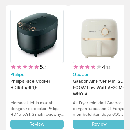
5
4
/
4
/
14
Philips
Gaabor
Philips Rice Cooker
Gaabor Air Fryer Mini 2L
HD4515/91 1,8 L
600W Low Watt AF20M-
WH01A
Memasak lebih mudah
Air Fryer mini dari Gaabor
dengan rice cooker Philips
dengan kapasitas 2L hanya
HD4515/91. Simak reviewnya
membutuhkan daya 600W
di sini.
dalam pemakaian. Simak
Review
Review
review selengkapnya di sini.