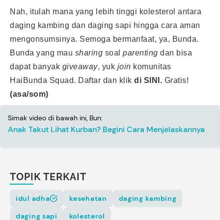
Nah, itulah mana yang lebih tinggi kolesterol antara
daging kambing dan daging sapi hingga cara aman
mengonsumsinya. Semoga bermanfaat, ya, Bunda.
Bunda yang mau
sharing
soal
parenting
dan bisa
dapat banyak
giveaway
, yuk
join
komunitas
HaiBunda Squad. Daftar dan klik
di SINI.
Gratis!
(asa/som)
Simak video di bawah ini, Bun:
Anak Takut Lihat Kurban? Begini Cara Menjelaskannya
TOPIK TERKAIT
idul adha
kesehatan
daging kambing
daging sapi
kolesterol