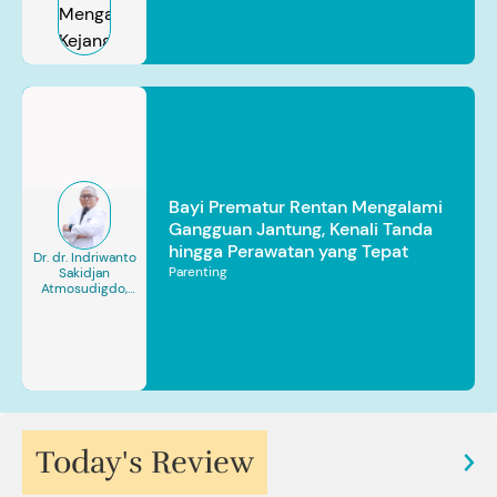
Bayi Prematur Rentan Mengalami
Gangguan Jantung, Kenali Tanda
hingga Perawatan yang Tepat
Dr. dr. Indriwanto
Parenting
Sakidjan
Atmosudigdo,
Sp.JP(K). MARS
Today's Review