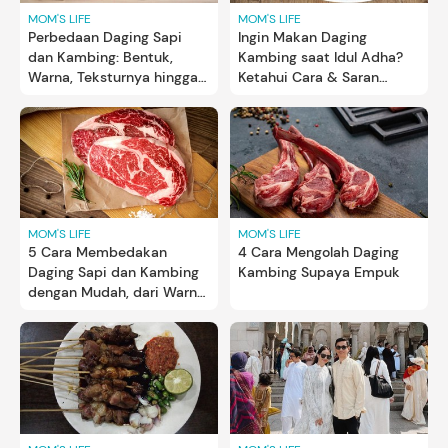
MOM'S LIFE
MOM'S LIFE
Perbedaan Daging Sapi
Ingin Makan Daging
dan Kambing: Bentuk,
Kambing saat Idul Adha?
Warna, Teksturnya hingga
Ketahui Cara & Saran
Rasa
Dokter agar Kolesterol
Aman
MOM'S LIFE
MOM'S LIFE
5 Cara Membedakan
4 Cara Mengolah Daging
Daging Sapi dan Kambing
Kambing Supaya Empuk
dengan Mudah, dari Warna
hingga Tekstur