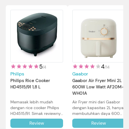
5
4
/
4
/
14
Philips
Gaabor
Philips Rice Cooker
Gaabor Air Fryer Mini 2L
HD4515/91 1,8 L
600W Low Watt AF20M-
WH01A
Memasak lebih mudah
Air Fryer mini dari Gaabor
dengan rice cooker Philips
dengan kapasitas 2L hanya
HD4515/91. Simak reviewnya
membutuhkan daya 600W
di sini.
dalam pemakaian. Simak
Review
Review
review selengkapnya di sini.