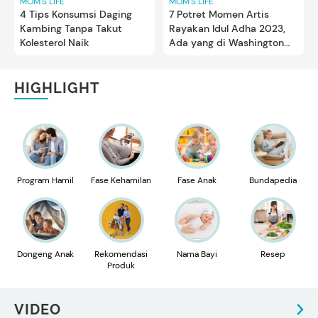
MOM'S LIFE
MOM'S LIFE
4 Tips Konsumsi Daging
7 Potret Momen Artis
Kambing Tanpa Takut
Rayakan Idul Adha 2023,
Kolesterol Naik
Ada yang di Washington
DC
HIGHLIGHT
Program Hamil
Fase Kehamilan
Fase Anak
Bundapedia
Dongeng Anak
Rekomendasi
Nama Bayi
Resep
Produk
VIDEO