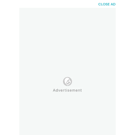
HaiBunda
CLOSE AD