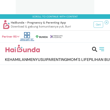
SCROLL TO CONTINUE WITH CONTENT
HaiBunda - Pregnancy & Parenting App
Get
Download & gabung komunitasnya yuk, Bun!
Partner RS
KEHAMILAN
MENYUSUI
PARENTING
MOM'S LIFE
PILIHAN B