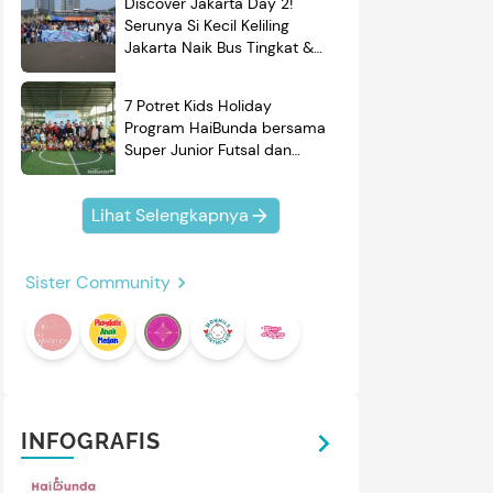
Discover Jakarta Day 2!
Serunya Si Kecil Keliling
Jakarta Naik Bus Tingkat &
Belajar Sejarah
7 Potret Kids Holiday
Program HaiBunda bersama
Super Junior Futsal dan
BRAND'S, Si Kecil & Ayah
Kompak Banget!
Lihat Selengkapnya
Sister Community
INFOGRAFIS