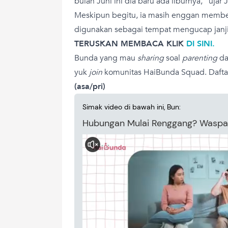
bulan Juni ini dia baru ada liburnya,” ujar J
Meskipun begitu, ia masih enggan membe
digunakan sebagai tempat mengucap janji
TERUSKAN MEMBACA KLIK
DI SINI.
Bunda yang mau
sharing
soal
parenting
da
yuk
join
komunitas HaiBunda Squad. Daftar
(asa/pri)
Simak video di bawah ini, Bun:
Hubungan Mulai Renggang? Waspada