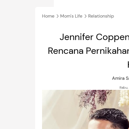
Home
Mom's Life
Relationship
Jennifer Coppen
Rencana Pernikahan
Amira S
Rabu,