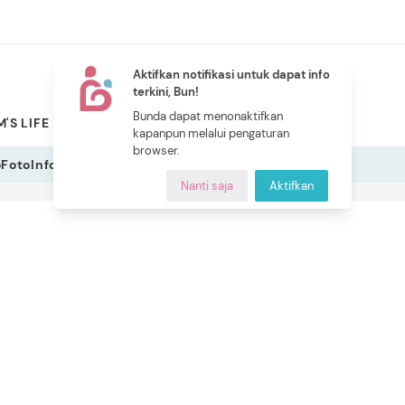
Aktifkan notifikasi untuk dapat info
terkini, Bun!
NEW
Bunda dapat menonaktifkan
'S LIFE
PILIHAN BUNDA
CERITA BUNDA
INDEKS
kapanpun melalui pengaturan
browser.
o
Foto
Infografis
Nanti saja
Aktifkan