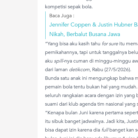
kompetisi sepak bola.
Baca Juga :
Jennifer Coppen & Justin Hubner B
Nikah, Berbalut Busana Jawa
“Yang bisa aku kasih tahu
for sure
itu mema
pernikahannya, tapi untuk tanggalnya bel
aku
spill-
nya cuman di minggu-minggu awal 
dari laman
detikcom,
Rabu (27/5/2026).
Bunda satu anak ini mengungkap bahwa 
pemain bola tentu bukan hal yang mudah.
seluruh rangkaian acara dengan izin yang 
suami dari klub agenda tim nasional yang 
“Kenapa bulan Juni karena pertama sepert
itu sibuk banget jadwalnya. Jadi kita, Jus
bisa dapat izin karena dia
full
banget kan s