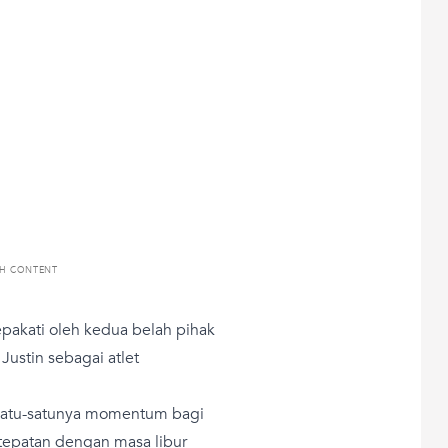
TH CONTENT
epakati oleh kedua belah pihak
stin sebagai atlet
 satu-satunya momentum bagi
tepatan dengan masa libur