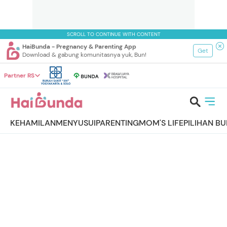
SCROLL TO CONTINUE WITH CONTENT
HaiBunda - Pregnancy & Parenting App
Get
Download & gabung komunitasnya yuk, Bun!
Partner RS
KEHAMILAN
MENYUSUI
PARENTING
MOM'S LIFE
PILIHAN B