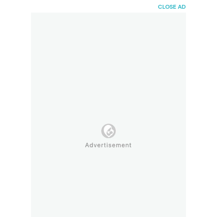
HaiBunda
CLOSE AD