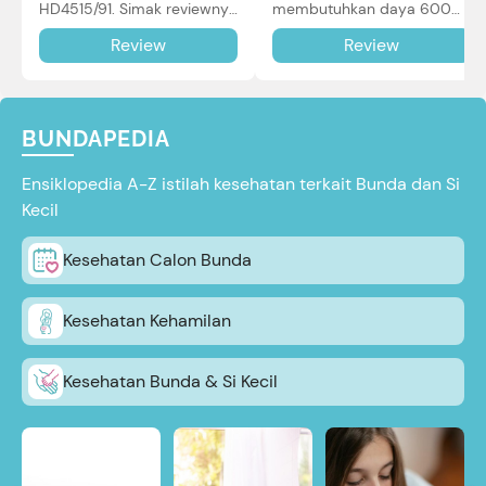
HD4515/91. Simak reviewnya
membutuhkan daya 600W
di sini.
dalam pemakaian. Simak
Review
Review
review selengkapnya di sini.
BUNDAPEDIA
Ensiklopedia A-Z istilah kesehatan terkait Bunda dan Si
Kecil
Kesehatan Calon Bunda
Kesehatan Kehamilan
Kesehatan Bunda & Si Kecil