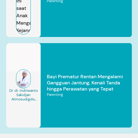
Parenting
Bayi Prematur Rentan Mengalami
Gangguan Jantung, Kenali Tanda
hingga Perawatan yang Tepat
Dr. dr. Indriwanto
Parenting
Sakidjan
Atmosudigdo,
Sp.JP(K). MARS