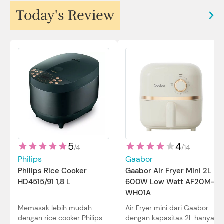
Today's Review
5
4
/
4
/
14
Philips
Gaabor
Philips Rice Cooker
Gaabor Air Fryer Mini 2L
HD4515/91 1,8 L
600W Low Watt AF20M-
WH01A
Memasak lebih mudah
Air Fryer mini dari Gaabor
dengan rice cooker Philips
dengan kapasitas 2L hanya