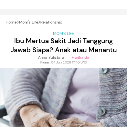
Home
Mom's Life
Relationship
MOM'S LIFE
Ibu Mertua Sakit Jadi Tanggung
Jawab Siapa? Anak atau Menantu
Arina Yulistara |
HaiBunda
Kamis, 04 Jun 2026 17:40 WIB