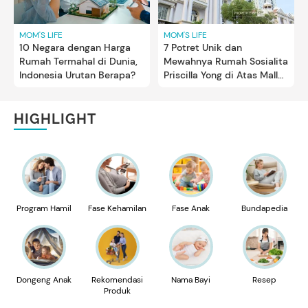
MOM'S LIFE
MOM'S LIFE
10 Negara dengan Harga
7 Potret Unik dan
Rumah Termahal di Dunia,
Mewahnya Rumah Sosialita
Indonesia Urutan Berapa?
Priscilla Yong di Atas Mall
Bergaya Eropa
HIGHLIGHT
Program Hamil
Fase Kehamilan
Fase Anak
Bundapedia
Dongeng Anak
Rekomendasi
Nama Bayi
Resep
Produk