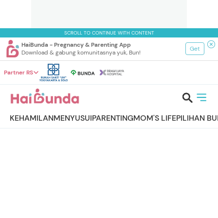
SCROLL TO CONTINUE WITH CONTENT
HaiBunda - Pregnancy & Parenting App
Get
Download & gabung komunitasnya yuk, Bun!
Partner RS
KEHAMILAN
MENYUSUI
PARENTING
MOM'S LIFE
PILIHAN B