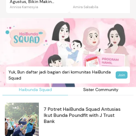
Agustus, Bikin Makin
Annisa Karnesyia
Amira Salsabila
Gemas
Yuk, Bun daftar jadi bagian dari komunitas HaiBunda
Join
Squad
Haibunda Squad
Sister Community
7 Potret HaiBunda Squad Antusias
Ikut Bunda Poundfit with J Trust
Bank