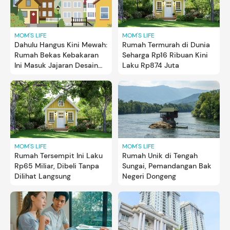
MOM'S LIFE
MOM'S LIFE
Dahulu Hangus Kini Mewah:
Rumah Termurah di Dunia
Rumah Bekas Kebakaran
Seharga Rp16 Ribuan Kini
Ini Masuk Jajaran Desain
Laku Rp874 Juta
Terbaik Luar Negeri
MOM'S LIFE
MOM'S LIFE
Rumah Tersempit Ini Laku
Rumah Unik di Tengah
Rp65 Miliar, Dibeli Tanpa
Sungai, Pemandangan Bak
Dilihat Langsung
Negeri Dongeng