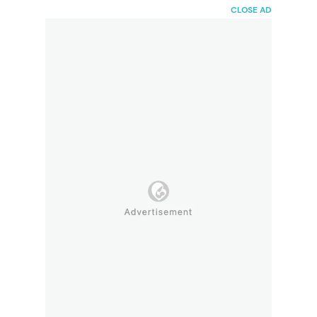
HaiBunda
CLOSE AD