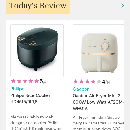
Today's Review
5
4
/
4
/
14
Philips
Gaabor
Philips Rice Cooker
Gaabor Air Fryer Mini 2L
HD4515/91 1,8 L
600W Low Watt AF20M-
WH01A
Memasak lebih mudah
Air Fryer mini dari Gaabor
dengan rice cooker Philips
dengan kapasitas 2L hanya
HD4515/91. Simak reviewnya
membutuhkan daya 600W