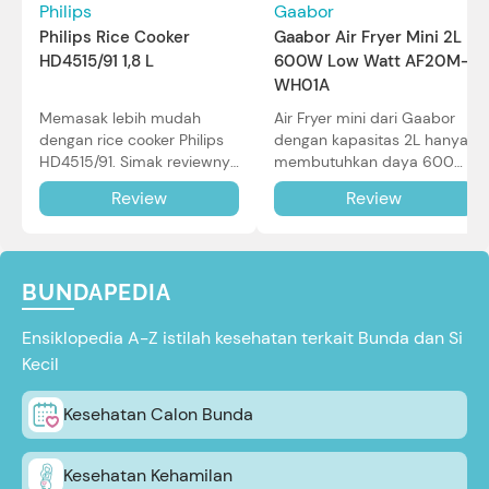
Philips
Gaabor
Philips Rice Cooker
Gaabor Air Fryer Mini 2L
HD4515/91 1,8 L
600W Low Watt AF20M-
WH01A
Memasak lebih mudah
Air Fryer mini dari Gaabor
dengan rice cooker Philips
dengan kapasitas 2L hanya
HD4515/91. Simak reviewnya
membutuhkan daya 600W
di sini.
dalam pemakaian. Simak
Review
Review
review selengkapnya di sini.
BUNDAPEDIA
Ensiklopedia A-Z istilah kesehatan terkait Bunda dan Si
Kecil
Kesehatan Calon Bunda
Kesehatan Kehamilan