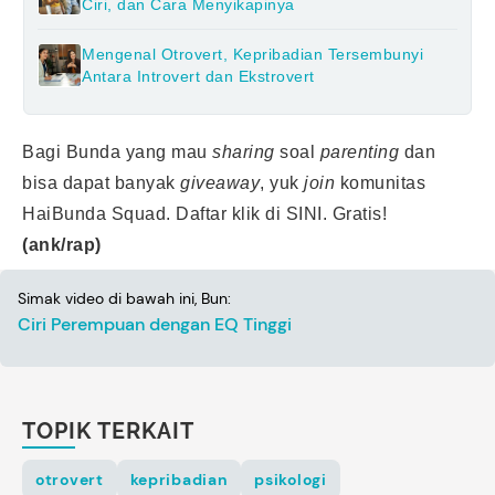
Ciri, dan Cara Menyikapinya
Mengenal Otrovert, Kepribadian Tersembunyi
Antara Introvert dan Ekstrovert
Bagi Bunda yang mau
sharing
soal
parenting
dan
bisa dapat banyak
giveaway
, yuk
join
komunitas
HaiBunda Squad. Daftar klik
di SINI.
Gratis!
(ank/rap)
Simak video di bawah ini, Bun:
Ciri Perempuan dengan EQ Tinggi
TOPIK TERKAIT
otrovert
kepribadian
psikologi