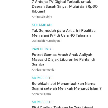
Arina Yulistara
MOM'S LIFE
Fitri Carlina Terbang ke Turki demi
Dampingi Suami Pilot Bertugas, Intip
5
Foto
Potretnya
Annisa Karnesyia
MOM'S LIFE
5 Resep Kue Merah Putih Spesial untuk
HUT Kemerdekaan RI
Amira Salsabila
PARENTING
Alasan Berat Badan Bayi Turun Setelah
Lahir, Sering Bikin Panik
Asri Ediyati
KEHAMILAN
Selvi Kitty Pamer Baby Bump Kehamilan
kedua, Banjir Doa dari Sahabat
5
Foto
Annisa Karnesyia