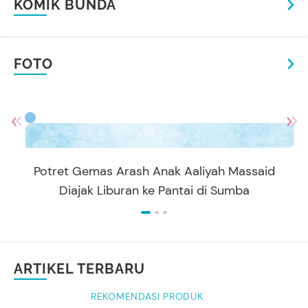
ARTIKEL TERBARU
REKOMENDASI PRODUK
7 Antena TV Digital Terbaik untuk
Daerah Susah Sinyal, Mulai dari Rp80
Ribuan!
Amira Salsabila
KEHAMILAN
Tak Semudah para Artis, Ini Realitas
Menjalani IVF di Usia 40 Tahunan
Dwi Indah Nurcahyani
PARENTING
Potret Gemas Arash Anak Aaliyah
Massaid Diajak Liburan ke Pantai di
5
Foto
Sumba
Annisa Karnesyia
MOM'S LIFE
Bolehkah Istri Menambahkan Nama
Suami setelah Menikah Menurut Islam?