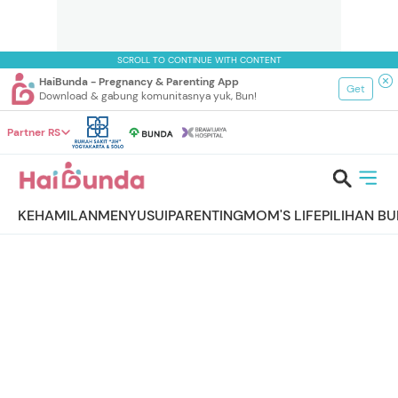
SCROLL TO CONTINUE WITH CONTENT
HaiBunda - Pregnancy & Parenting App
Get
Download & gabung komunitasnya yuk, Bun!
Partner RS
KEHAMILAN
MENYUSUI
PARENTING
MOM'S LIFE
PILIHAN B