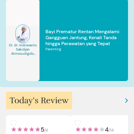
Bayi Prematur Rentan Mengalami
Gangguan Jantung, Kenali Tanda
hingga Perawatan yang Tepat
Dr. dr. Indriwanto
Parenting
Sakidjan
Atmosudigdo,
Sp.JP(K). MARS
Today's Review
5
4
/
4
/
14