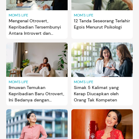
MOM'S LIFE
MOM'S LIFE
Mengenal Otrovert,
12 Tanda Seseorang Terlahir
Kepribadian Tersembunyi
Egois Menurut Psikologi
Antara Introvert dan
Ekstrovert
MOM'S LIFE
MOM'S LIFE
Ilmuwan Temukan
Simak 5 Kalimat yang
Kepribadian Baru Otrovert,
Kerap Diucapkan oleh
Ini Bedanya dengan
Orang Tak Kompeten
Introvert dan Ekstrovert