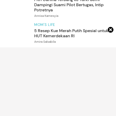
ARTIKEL LAINNYA
DETIK NETWORK
Under Armour Launch 7",
4 Manfaat Mandi Air Hangat
Celana Lari dengan Liner
Sebelum Tidur Menurut
Mesh Nyaman Dipakai
Penelitian
Turnamen Voli SBY Cup 2026
di Magelang 13-17 Mei, Ada
LavAni-Samator