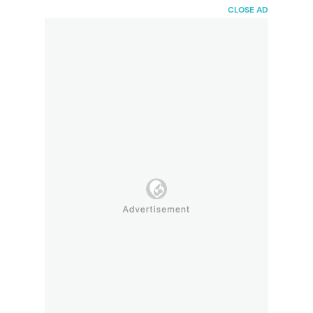
HaiBunda
CLOSE AD