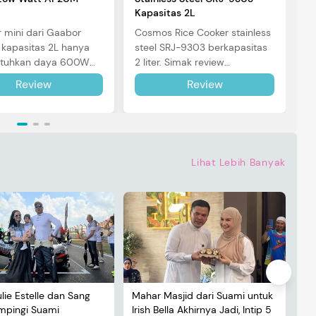
Kapasitas 2L
r mini dari Gaabor
Cosmos Rice Cooker stainless
kapasitas 2L hanya
steel SRJ-9303 berkapasitas
uhkan daya 600W
2 liter. Simak review
pemakaian. Simak
lengkapnya di sini.
Review
Review
selengkapnya di sini.
Lihat Lebih Banyak
ulie Estelle dan Sang
Mahar Masjid dari Suami untuk
De
ampingi Suami
Irish Bella Akhirnya Jadi, Intip 5
Lu