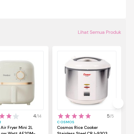
Lihat Semua Produk
S
M
S
P
M
S
be
u
4
5
/
14
/
5
se
R
COSMOS
di
Air Fryer Mini 2L
Cosmos Rice Cooker
ow Watt AF20M-
Stainless Steel CRJ-9303