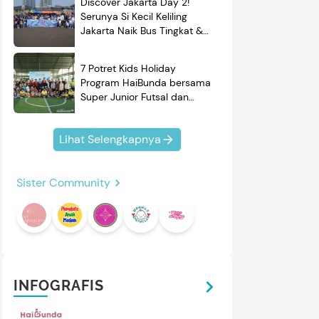
Discover Jakarta Day 2!
Serunya Si Kecil Keliling
Jakarta Naik Bus Tingkat &
Belajar Sejarah
7 Potret Kids Holiday
Program HaiBunda bersama
Super Junior Futsal dan
BRAND'S, Si Kecil & Ayah
Kompak Banget!
Lihat Selengkapnya
4
5
/
11
/
5
HARP
YONG MA
esin Cuci Dua Tabung Sharp
Yong Ma Rice Cooker
Sister Community
uper Aquamagic ES-T85NT-
SMC7047 Upgrade
K/LC 8 kg
esin Cuci Dua Tabung Sharp
Rice Cooker Yong Ma
uper Aquamagic
SMC7047 rice cooker digital
rkapasitas 8kg, cukup
dengan berbagai fitur
ntuk penggunaan keluarga
menarik. Simak reviewnya di
Review
Review
hari-hari. Simak reviewnya
sini.
INFOGRAFIS
 sini.