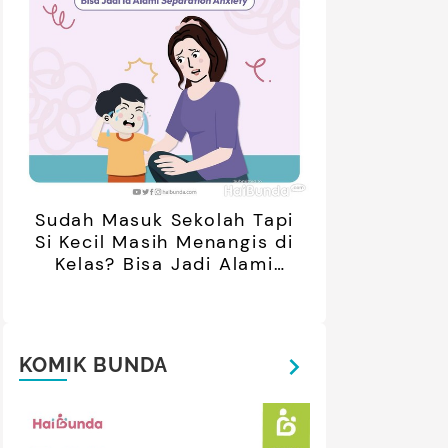
Potret Terbarunya
asal Prancis, Dipuji Tampan
oleh Netizen
Sudah Masuk Sekolah Tapi
Si Kecil Masih Menangis di
Kelas? Bisa Jadi Alami
Separation Anxiety
KOMIK BUNDA