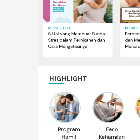
MOM'S LIFE
MOM'S 
5 Hal yang Membuat Bunda
Perbed
Stres dalam Pernikahan dan
dan Men
Cara Mengatasinya
Menuru
HIGHLIGHT
Program
Fase
Hamil
Kehamilan