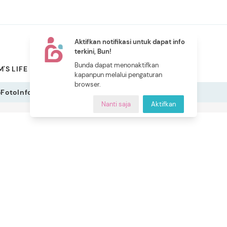
Aktifkan notifikasi untuk dapat info
terkini, Bun!
NEW
Bunda dapat menonaktifkan
'S LIFE
PILIHAN BUNDA
CERITA BUNDA
INDEKS
kapanpun melalui pengaturan
browser.
o
Foto
Infografis
Nanti saja
Aktifkan