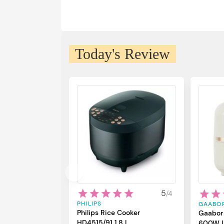
Today's Review
5
/
4
PHILIPS
GAABO
Philips Rice Cooker
Gaabor 
HD4515/91 1,8 L
600W L