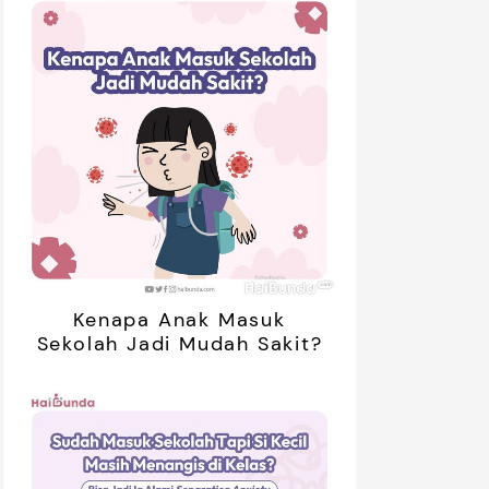
Kenapa Anak Masuk
Sekolah Jadi Mudah Sakit?
retan Artis yang Menetap di
5 Potret Kedekatan Alyssa
ar Negeri Usai Menikah, Intip
Daguise Bersama Ayahanda