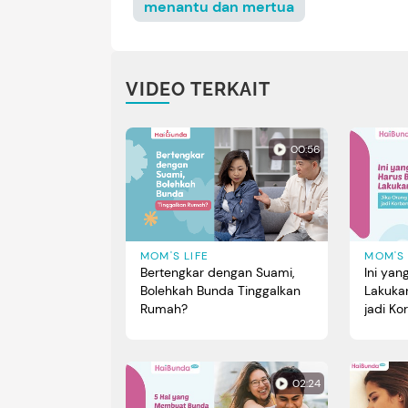
menantu dan mertua
VIDEO TERKAIT
00:56
MOM'S LIFE
MOM'S 
Bertengkar dengan Suami,
Ini ya
Bolehkah Bunda Tinggalkan
Lakuka
Rumah?
jadi K
02:24