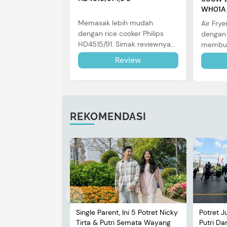
WH01A
Memasak lebih mudah
Air Frye
dengan rice cooker Philips
dengan 
HD4515/91. Simak reviewnya
membut
di sini.
dalam 
Review
review 
REKOMENDASI
Single Parent, Ini 5 Potret Nicky
Potret J
Tirta & Putri Semata Wayang
Putri D