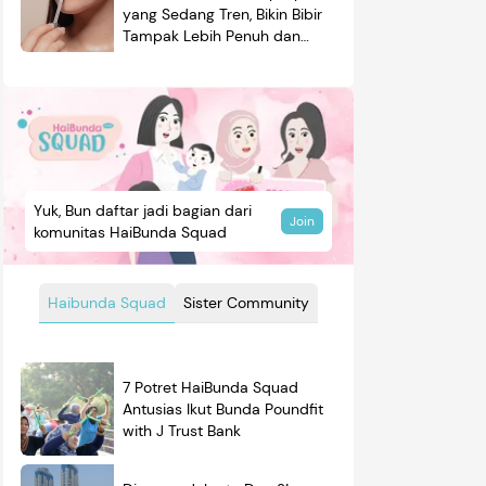
yang Sedang Tren, Bikin Bibir
Tampak Lebih Penuh dan
Berkilau
Yuk, Bun daftar jadi bagian dari
Join
komunitas HaiBunda Squad
Haibunda Squad
Sister Community
7 Potret HaiBunda Squad
Antusias Ikut Bunda Poundfit
with J Trust Bank
mendasi
Nama Bayi
Resep
roduk