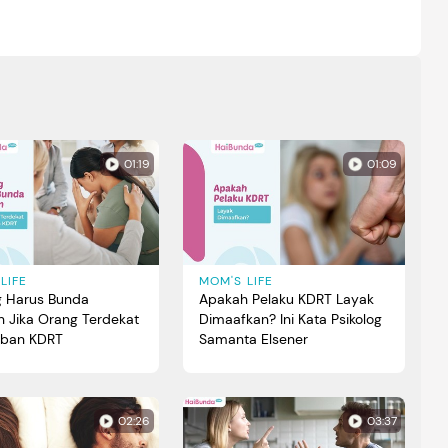
01:19
01:09
LIFE
MOM'S LIFE
ng Harus Bunda
Apakah Pelaku KDRT Layak
n Jika Orang Terdekat
Dimaafkan? Ini Kata Psikolog
orban KDRT
Samanta Elsener
02:26
03:37