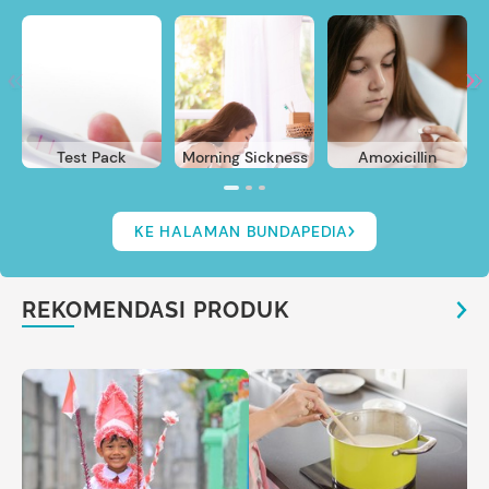
Test Pack
Morning Sickness
Amoxicillin
KE HALAMAN BUNDAPEDIA
REKOMENDASI PRODUK