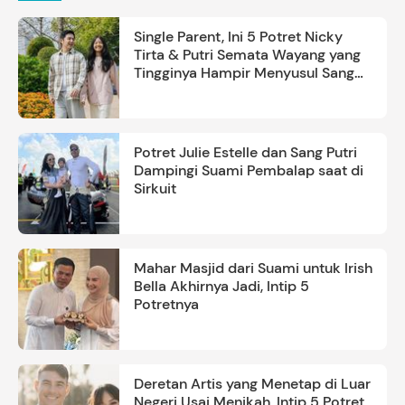
Single Parent, Ini 5 Potret Nicky
Tirta & Putri Semata Wayang yang
Tingginya Hampir Menyusul Sang
Ayah
Potret Julie Estelle dan Sang Putri
Dampingi Suami Pembalap saat di
Sirkuit
Mahar Masjid dari Suami untuk Irish
Bella Akhirnya Jadi, Intip 5
Potretnya
Deretan Artis yang Menetap di Luar
Negeri Usai Menikah, Intip 5 Potret