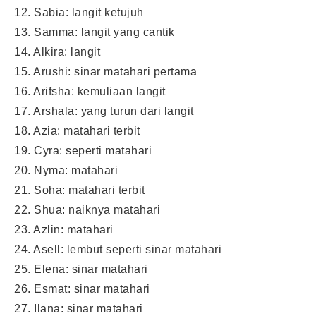
12. Sabia: langit ketujuh
13. Samma: langit yang cantik
14. Alkira: langit
15. Arushi: sinar matahari pertama
16. Arifsha: kemuliaan langit
17. Arshala: yang turun dari langit
18. Azia: matahari terbit
19. Cyra: seperti matahari
20. Nyma: matahari
21. Soha: matahari terbit
22. Shua: naiknya matahari
23. Azlin: matahari
24. Asell: lembut seperti sinar matahari
25. Elena: sinar matahari
26. Esmat: sinar matahari
27. Ilana: sinar matahari