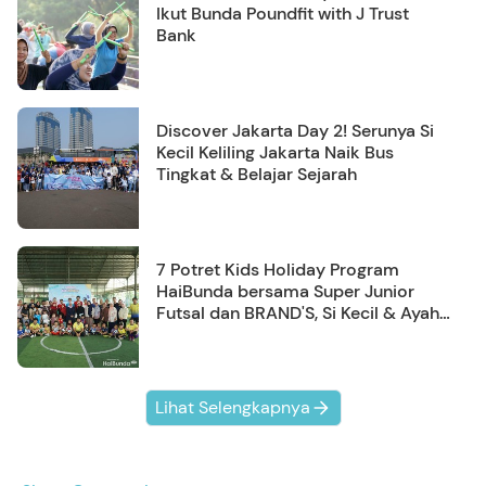
Ikut Bunda Poundfit with J Trust
Bank
Discover Jakarta Day 2! Serunya Si
Kecil Keliling Jakarta Naik Bus
Tingkat & Belajar Sejarah
7 Potret Kids Holiday Program
HaiBunda bersama Super Junior
Futsal dan BRAND'S, Si Kecil & Ayah
Kompak Banget!
Lihat Selengkapnya