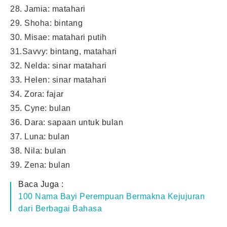
28. Jamia: matahari
29. Shoha: bintang
30. Misae: matahari putih
31.Savvy: bintang, matahari
32. Nelda: sinar matahari
33. Helen: sinar matahari
34. Zora: fajar
35. Cyne: bulan
36. Dara: sapaan untuk bulan
37. Luna: bulan
38. Nila: bulan
39. Zena: bulan
Baca Juga :
100 Nama Bayi Perempuan Bermakna Kejujuran
dari Berbagai Bahasa