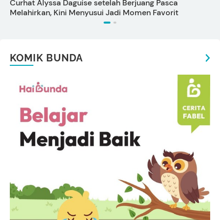
Curhat Alyssa Daguise setelah Berjuang Pasca
Melahirkan, Kini Menyusui Jadi Momen Favorit
T
KOMIK BUNDA