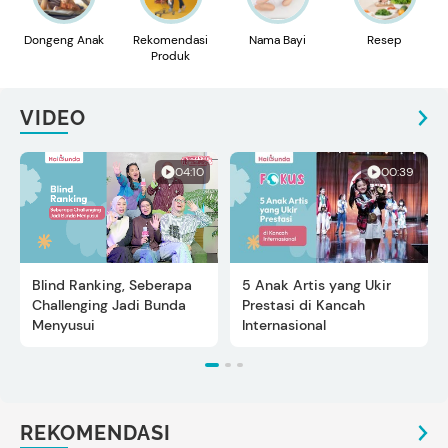
Dongeng Anak
Rekomendasi
Nama Bayi
Resep
Produk
VIDEO
04:10
00:39
Blind Ranking, Seberapa
5 Anak Artis yang Ukir
Challenging Jadi Bunda
Prestasi di Kancah
Menyusui
Internasional
REKOMENDASI