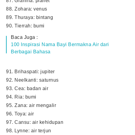
87. Grahina: planet
88. Zohara: venus
89. Thuraya: bintang
90. Tierrah: bumi
Baca Juga :
100 Inspirasi Nama Bayi Bermakna Air dari
Berbagai Bahasa
91. Brihaspati: jupiter
92. Neelkanti: saturnus
93. Cea: badan air
94. Ria: bumi
95. Zana: air mengalir
96. Toya: air
97. Cansu: air kehidupan
98. Lynne: air terjun