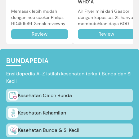
WH01A
Memasak lebih mudah
Air Fryer mini dari Gaabor
dengan rice cooker Philips
dengan kapasitas 2L hanya
HD4515/91. Simak reviewnya
membutuhkan daya 600W
di sini.
dalam pemakaian. Simak
Review
Review
review selengkapnya di sini.
BUNDAPEDIA
Ensiklopedia A-Z istilah kesehatan terkait Bunda dan Si
Kecil
Kesehatan Calon Bunda
Kesehatan Kehamilan
Kesehatan Bunda & Si Kecil