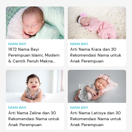
NAMA BAYI
NAMA BAYI
1872 Nama Bayi
Arti Nama Kiara dan 30
Perempuan Islami, Modern
Rekomendasi Nama untuk
& Cantik Penuh Makna
Anak Perempuan
Huruf A-Z
NAMA BAYI
NAMA BAYI
Arti Nama Zeline dan 30
Arti Nama Latisya dan 30
Rekomendasi Nama untuk
Rekomendasi Nama untuk
Anak Perempuan
Anak Perempuan