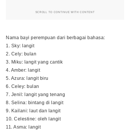
SCROLL TO CONTINUE WITH CONTENT
Nama bayi perempuan dari berbagai bahasa:
1. Sky: langit
2. Cely: bulan
3. Miku: langit yang cantik
4. Amber: langit
5. Azura: langit biru
6. Celey: bulan
7. Jenil: langit yang tenang
8. Selina: bintang di langit
9. Kailani: laut dan langit
10. Celestine: oleh langit
11. Asma: langit