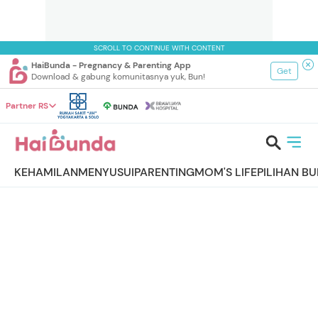
SCROLL TO CONTINUE WITH CONTENT
HaiBunda - Pregnancy & Parenting App
Get
Download & gabung komunitasnya yuk, Bun!
Partner RS
KEHAMILAN
MENYUSUI
PARENTING
MOM'S LIFE
PILIHAN B