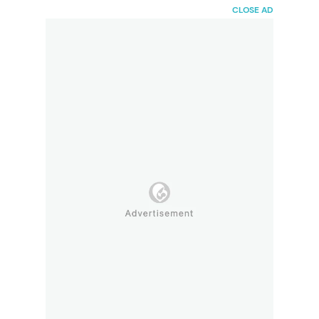
HaiBunda
CLOSE AD