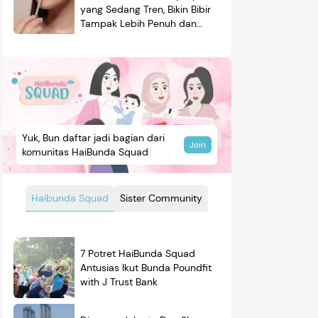
yang Sedang Tren, Bikin Bibir
Tampak Lebih Penuh dan
Berkilau
Yuk, Bun daftar jadi bagian dari
Join
komunitas HaiBunda Squad
Haibunda Squad
Sister Community
7 Potret HaiBunda Squad
Antusias Ikut Bunda Poundfit
with J Trust Bank