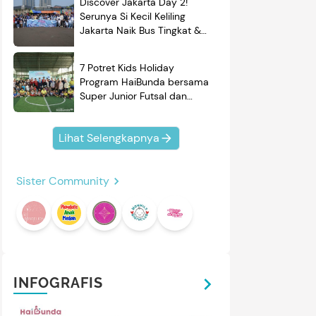
Discover Jakarta Day 2!
Serunya Si Kecil Keliling
Jakarta Naik Bus Tingkat &
Belajar Sejarah
7 Potret Kids Holiday
Program HaiBunda bersama
Super Junior Futsal dan
BRAND'S, Si Kecil & Ayah
Kompak Banget!
Lihat Selengkapnya
Sister Community
INFOGRAFIS