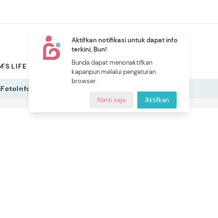
Aktifkan notifikasi untuk dapat info
terkini, Bun!
NEW
Bunda dapat menonaktifkan
'S LIFE
PILIHAN BUNDA
CERITA BUNDA
INDEKS
kapanpun melalui pengaturan
browser.
o
Foto
Infografis
Nanti saja
Aktifkan