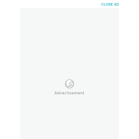
HaiBunda
CLOSE AD