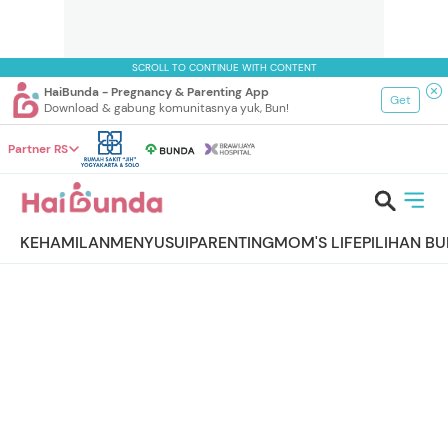
SCROLL TO CONTINUE WITH CONTENT
HaiBunda - Pregnancy & Parenting App
Get
Download & gabung komunitasnya yuk, Bun!
Partner RS
KEHAMILAN
MENYUSUI
PARENTING
MOM'S LIFE
PILIHAN B