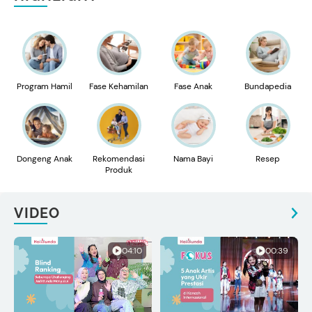
Program Hamil
Fase Kehamilan
Fase Anak
Bundapedia
Dongeng Anak
Rekomendasi
Nama Bayi
Resep
Produk
VIDEO
04:10
00:39