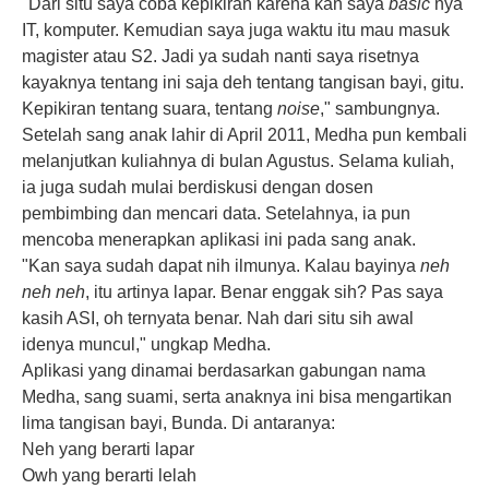
"Dari situ saya coba kepikiran karena kan saya
basic
nya
IT, komputer. Kemudian saya juga waktu itu mau masuk
magister atau S2. Jadi ya sudah nanti saya risetnya
kayaknya tentang ini saja deh tentang tangisan bayi, gitu.
Kepikiran tentang suara, tentang
noise
," sambungnya.
Setelah sang anak lahir di April 2011, Medha pun kembali
melanjutkan kuliahnya di bulan Agustus. Selama kuliah,
ia juga sudah mulai berdiskusi dengan dosen
pembimbing dan mencari data. Setelahnya, ia pun
mencoba menerapkan aplikasi ini pada sang anak.
"Kan saya sudah dapat nih ilmunya. Kalau bayinya
neh
neh neh
, itu artinya lapar. Benar enggak sih? Pas saya
kasih ASI, oh ternyata benar. Nah dari situ sih awal
idenya muncul," ungkap Medha.
Aplikasi yang dinamai berdasarkan gabungan nama
Medha, sang suami, serta anaknya ini bisa mengartikan
lima tangisan bayi, Bunda. Di antaranya:
Neh yang berarti lapar
Owh yang berarti lelah