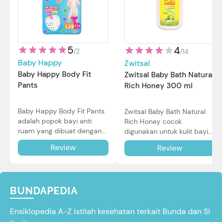
5
4
/
2
/
14
Baby Happy
Zwitsal
Baby Happy Body Fit
Zwitsal Baby Bath Natural
Pants
Rich Honey 300 ml
Baby Happy Body Fit Pants
Zwitsal Baby Bath Natural
adalah popok bayi anti
Rich Honey cocok
ruam yang dibuat dengan
digunakan untuk kulit bayi
teknologi Air Through
baru lahir bahkan kulit
Review
Review
Technology.
sensitif sekalipun. Simak
reviewnya di sini.
BUNDAPEDIA
Ensiklopedia A-Z istilah kesehatan terkait Bunda dan Si