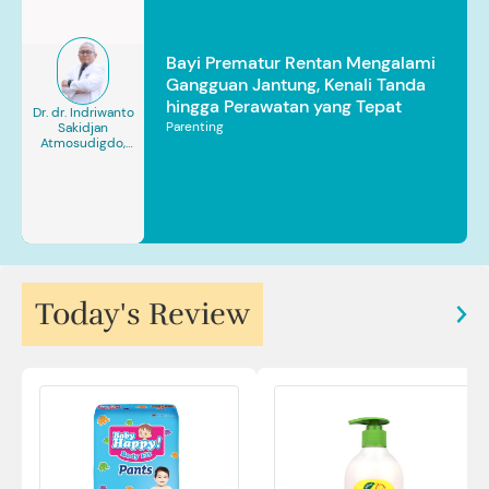
Bayi Prematur Rentan Mengalami
Gangguan Jantung, Kenali Tanda
hingga Perawatan yang Tepat
Dr. dr. Indriwanto
Parenting
Sakidjan
Atmosudigdo,
Sp.JP(K). MARS
Today's Review