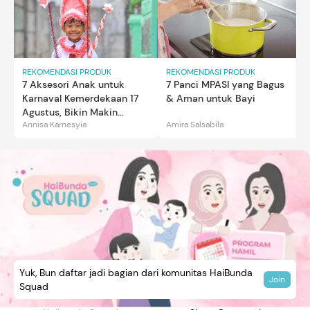
REKOMENDASI PRODUK
REKOMENDASI PRODUK
7 Aksesori Anak untuk
7 Panci MPASI yang Bagus
Karnaval Kemerdekaan 17
& Aman untuk Bayi
Agustus, Bikin Makin
Annisa Karnesyia
Amira Salsabila
Gemas
Yuk, Bun daftar jadi bagian dari komunitas HaiBunda
Join
Squad