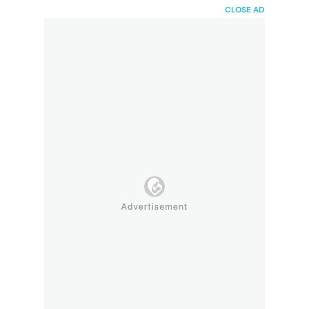
HaiBunda
CLOSE AD