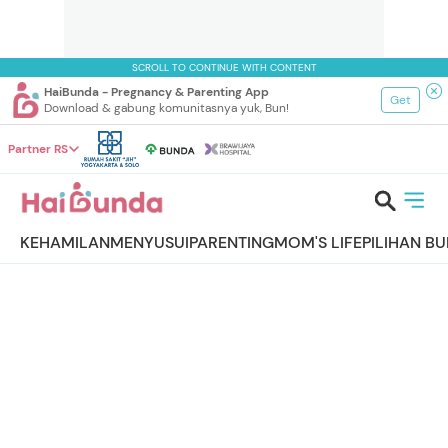
SCROLL TO CONTINUE WITH CONTENT
HaiBunda - Pregnancy & Parenting App
Get
Download & gabung komunitasnya yuk, Bun!
Partner RS
KEHAMILAN
MENYUSUI
PARENTING
MOM'S LIFE
PILIHAN B