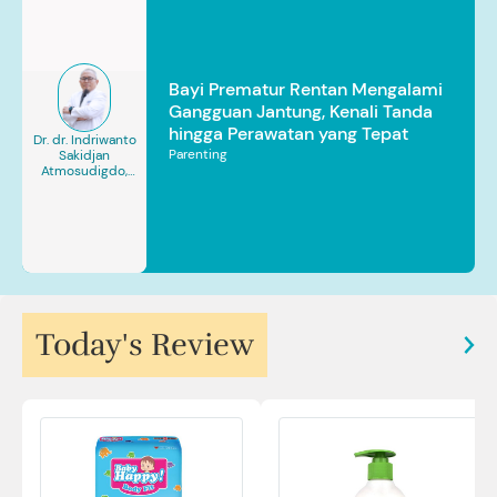
Bayi Prematur Rentan Mengalami
Gangguan Jantung, Kenali Tanda
hingga Perawatan yang Tepat
Dr. dr. Indriwanto
Parenting
Sakidjan
Atmosudigdo,
Sp.JP(K). MARS
Today's Review