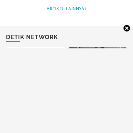
ARTIKEL LAINNYA
DETIK NETWORK
Mau Mulai Live Streaming
Remake Film 'The Intern' yang
Tapi Bingung Urusan Audio?
Dibintangi Choi Min Sik dan
Ini Solusinya
Han So Hee Rilis Tanggal
Tayang