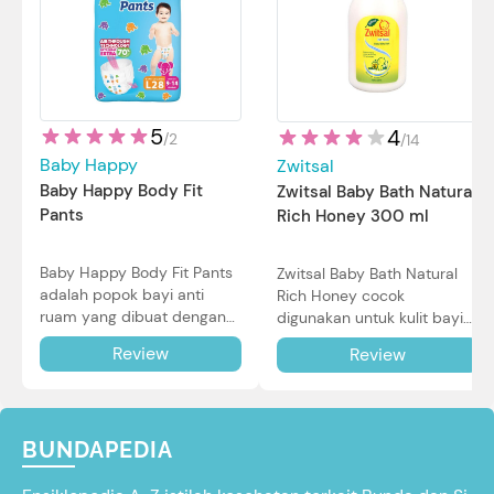
5
4
/
2
/
14
Baby Happy
Zwitsal
Baby Happy Body Fit
Zwitsal Baby Bath Natural
Pants
Rich Honey 300 ml
Baby Happy Body Fit Pants
Zwitsal Baby Bath Natural
adalah popok bayi anti
Rich Honey cocok
ruam yang dibuat dengan
digunakan untuk kulit bayi
teknologi Air Through
baru lahir bahkan kulit
Review
Review
Technology.
sensitif sekalipun. Simak
reviewnya di sini.
BUNDAPEDIA