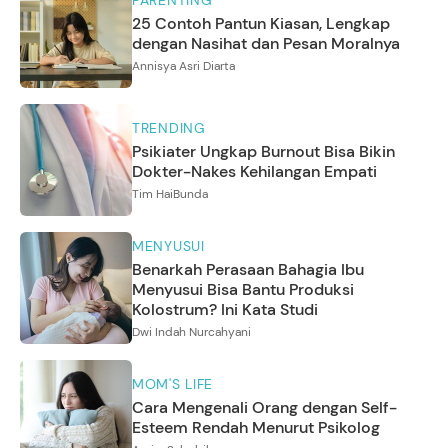
PARENTING
25 Contoh Pantun Kiasan, Lengkap
dengan Nasihat dan Pesan Moralnya
Annisya Asri Diarta
TRENDING
Psikiater Ungkap Burnout Bisa Bikin
Dokter-Nakes Kehilangan Empati
Tim HaiBunda
MENYUSUI
Benarkah Perasaan Bahagia Ibu
Menyusui Bisa Bantu Produksi
Kolostrum? Ini Kata Studi
Dwi Indah Nurcahyani
MOM'S LIFE
Cara Mengenali Orang dengan Self-
Esteem Rendah Menurut Psikolog