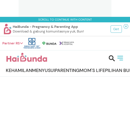
SCROLL TO CONTINUE WITH CONTENT
HaiBunda - Pregnancy & Parenting App
Get
Download & gabung komunitasnya yuk, Bun!
Partner RS
KEHAMILAN
MENYUSUI
PARENTING
MOM'S LIFE
PILIHAN B