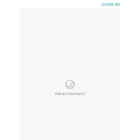
HaiBunda
CLOSE AD