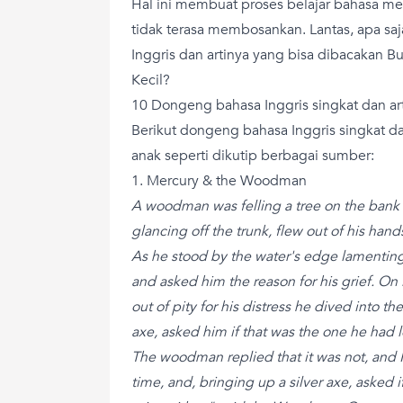
Hal ini membuat proses belajar bahasa m
tidak terasa membosankan. Lantas, apa s
Inggris dan artinya yang bisa dibacakan B
Kecil?
10 Dongeng bahasa Inggris singkat dan ar
Berikut dongeng bahasa Inggris singkat da
anak seperti dikutip berbagai sumber:
1. Mercury & the Woodman
A woodman was felling a tree on the bank o
glancing off the trunk, flew out of his hands
As he stood by the water's edge lamenting
and asked him the reason for his grief. O
out of pity for his distress he dived into t
axe, asked him if that was the one he had l
The woodman replied that it was not, and
time, and, bringing up a silver axe, asked if