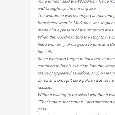
mine either," said the Woodman. Once more
and brought up the missing axe.
The woodman was overjoyed at recovering 
benefactor warmly. Merkurius was so pleas
made him a present of the other two axes.
When the woodman told the story to his 
filled with envy of his good fortune and det
himself.
So he went and began to fell a tree at the 
contrived to let his axe drop into the water.
Mercury appeared as before, and, on learnin
dived and brought up a golden axe, as he
occasion.
Without waiting to be asked whether it was 
"That's mine, that's mine," and stretched o
prize.