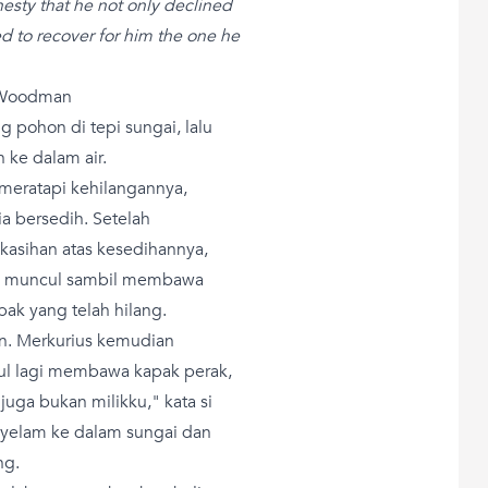
esty that he not only declined
ed to recover for him the one he
e Woodman
pohon di tepi sungai, lalu
 ke dalam air.
 meratapi kehilangannya,
a bersedih. Setelah
 kasihan atas kesedihannya,
lu muncul sambil membawa
pak yang telah hilang.
n. Merkurius kemudian
ul lagi membawa kapak perak,
 juga bukan milikku," kata si
nyelam ke dalam sungai dan
ng.