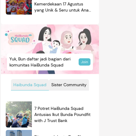
Kemerdekaan 17 Agustus
yang Unik & Seru untuk Anak
Laki-laki & Perempuan
Yuk, Bun daftar jadi bagian dari
Join
komunitas HaiBunda Squad
Haibunda Squad
Sister Community
7 Potret HaiBunda Squad
Antusias Ikut Bunda Poundfit
with J Trust Bank