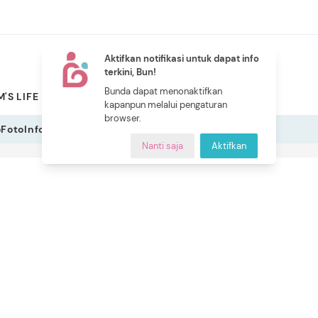
Aktifkan notifikasi untuk dapat info
terkini, Bun!
NEW
Bunda dapat menonaktifkan
'S LIFE
PILIHAN BUNDA
CERITA BUNDA
INDEKS
kapanpun melalui pengaturan
browser.
o
Foto
Infografis
Nanti saja
Aktifkan