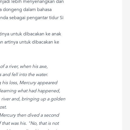
enjadi lebih menyenangkan dan
aja dongeng dalam bahasa
unda sebagai pengantar tidur Si
tinya untuk dibacakan ke anak
n artinya untuk dibacakan ke
f a river, when his axe,
 and fell into the water.
 his loss, Mercury appeared
n learning what had happened,
he river and, bringing up a golden
ost.
 Mercury then dived a second
 that was his. "No, that is not