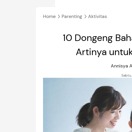
Home
Parenting
Aktivitas
10 Dongeng Baha
Artinya untu
Annisya A
Sabtu,