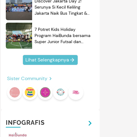
Discover Jakarta Day 2!
Serunya Si Kecil Keliling
Jakarta Naik Bus Tingkat &
Belajar Sejarah
7 Potret Kids Holiday
Program HaiBunda bersama
Super Junior Futsal dan
BRAND'S, Si Kecil & Ayah
Kompak Banget!
Lihat Selengkapnya
Sister Community
INFOGRAFIS