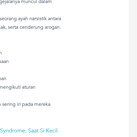
 gejalanya muncul dalam
seorang ayah narsistik antara
hak, serta cenderung arogan.
n
saan
han
mengikuti aturan
n sering iri pada mereka
Syndrome, Saat Si Kecil