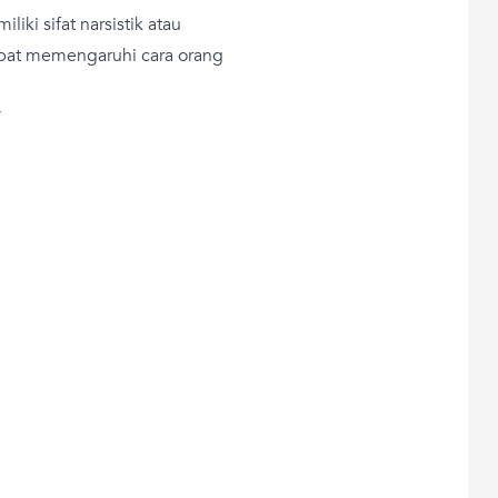
liki sifat narsistik atau
dapat memengaruhi cara orang
T