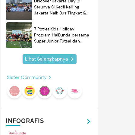
Discover Jakarta Day 2!
Serunya Si Kecil Keliling
Jakarta Naik Bus Tingkat &
Belajar Sejarah
7 Potret Kids Holiday
Program HaiBunda bersama
Super Junior Futsal dan
BRAND'S, Si Kecil & Ayah
Kompak Banget!
Lihat Selengkapnya
Sister Community
INFOGRAFIS