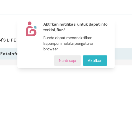
Aktifkan notifikasi untuk dapat info
terkini, Bun!
NEW
Bunda dapat menonaktifkan
'S LIFE
PILIHAN BUNDA
CERITA BUNDA
INDEKS
kapanpun melalui pengaturan
browser.
o
Foto
Infografis
Nanti saja
Aktifkan