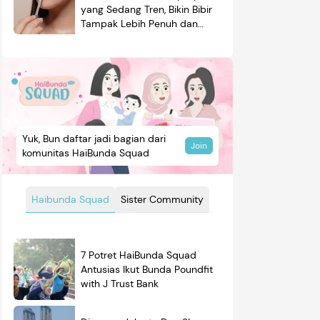
yang Sedang Tren, Bikin Bibir
Tampak Lebih Penuh dan
Berkilau
Yuk, Bun daftar jadi bagian dari
Join
komunitas HaiBunda Squad
Haibunda Squad
Sister Community
7 Potret HaiBunda Squad
Antusias Ikut Bunda Poundfit
with J Trust Bank