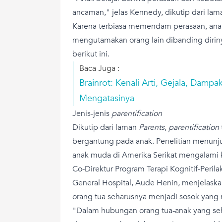
ancaman," jelas Kennedy, dikutip dari la
Karena terbiasa memendam perasaan, anak 
mengutamakan orang lain dibanding dirin
berikut ini.
Baca Juga :
Brainrot: Kenali Arti, Gejala, Damp
Mengatasinya
Jenis-jenis
parentification
Dikutip dari laman
Parents
,
parentification
bergantung pada anak. Penelitian menunju
anak muda di Amerika Serikat mengalami 
Co-Direktur Program Terapi Kognitif-Peril
General Hospital, Aude Henin, menjelask
orang tua seharusnya menjadi sosok yan
"Dalam hubungan orang tua-anak yang seh