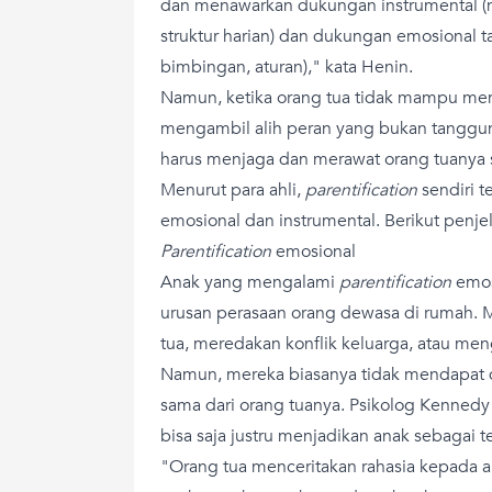
dan menawarkan dukungan instrumental (m
struktur harian) dan dukungan emosional ta
bimbingan, aturan)," kata Henin.
Namun, ketika orang tua tidak mampu memb
mengambil alih peran yang bukan tanggu
harus menjaga dan merawat orang tuanya s
Menurut para ahli,
parentification
sendiri t
emosional dan instrumental. Berikut penje
Parentification
emosional
Anak yang mengalami
parentification
emos
urusan perasaan orang dewasa di rumah. M
tua, meredakan konflik keluarga, atau meng
Namun, mereka biasanya tidak mendapat
sama dari orang tuanya. Psikolog Kenned
bisa saja justru menjadikan anak sebagai t
"Orang tua menceritakan rahasia kepada 