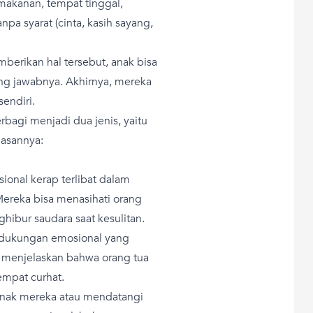
akanan, tempat tinggal,
npa syarat (cinta, kasih sayang,
erikan hal tersebut, anak bisa
ng jawabnya. Akhirnya, mereka
endiri.
erbagi menjadi dua jenis, yaitu
lasannya:
ional kerap terlibat dalam
ereka bisa menasihati orang
hibur saudara saat kesulitan.
 dukungan emosional yang
y menjelaskan bahwa orang tua
empat curhat.
anak mereka atau mendatangi