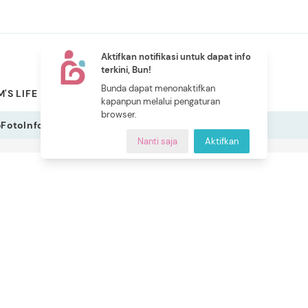
Aktifkan notifikasi untuk dapat info
terkini, Bun!
NEW
Bunda dapat menonaktifkan
'S LIFE
PILIHAN BUNDA
CERITA BUNDA
INDEKS
kapanpun melalui pengaturan
browser.
o
Foto
Infografis
Nanti saja
Aktifkan