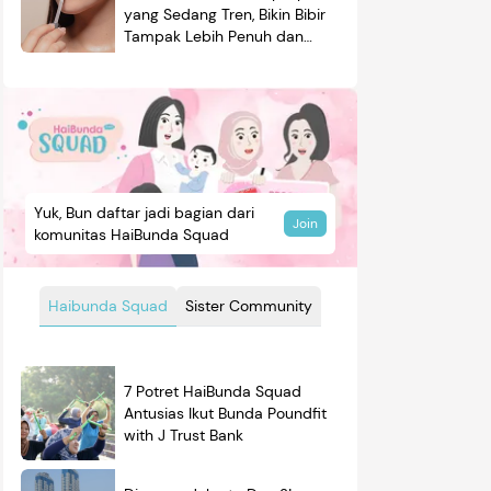
yang Sedang Tren, Bikin Bibir
Tampak Lebih Penuh dan
Berkilau
Yuk, Bun daftar jadi bagian dari
Join
komunitas HaiBunda Squad
Haibunda Squad
Sister Community
7 Potret HaiBunda Squad
Antusias Ikut Bunda Poundfit
with J Trust Bank