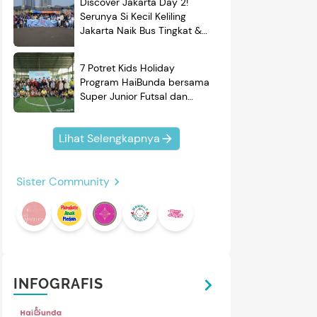
Discover Jakarta Day 2!
Serunya Si Kecil Keliling
Jakarta Naik Bus Tingkat &
Belajar Sejarah
7 Potret Kids Holiday
Program HaiBunda bersama
Super Junior Futsal dan
BRAND'S, Si Kecil & Ayah
Kompak Banget!
Lihat Selengkapnya
Sister Community
INFOGRAFIS