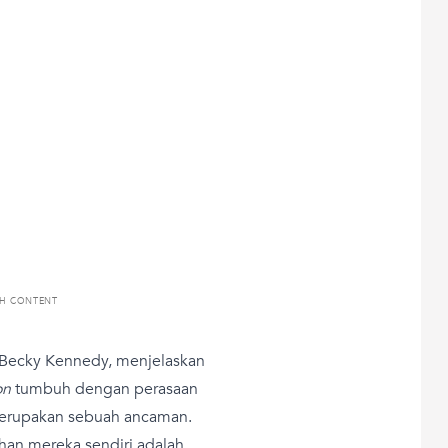
TH CONTENT
y, Becky Kennedy, menjelaskan
ion
tumbuh dengan perasaan
merupakan sebuah ancaman.
han mereka sendiri adalah