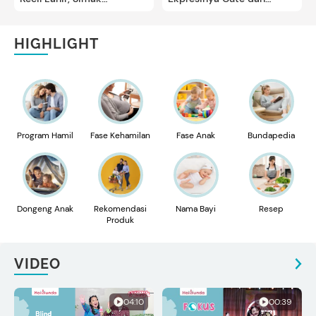
Alasannya Bun
Gemas
HIGHLIGHT
Program Hamil
Fase Kehamilan
Fase Anak
Bundapedia
Dongeng Anak
Rekomendasi
Nama Bayi
Resep
Produk
VIDEO
04:10
00:39