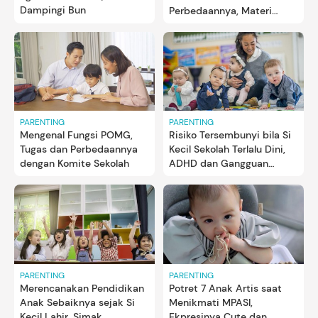
Dampingi Bun
Perbedaannya, Materi
Pelajaran Kelas 4
PARENTING
PARENTING
Mengenal Fungsi POMG,
Risiko Tersembunyi bila Si
Tugas dan Perbedaannya
Kecil Sekolah Terlalu Dini,
dengan Komite Sekolah
ADHD dan Gangguan
Mental
PARENTING
PARENTING
Merencanakan Pendidikan
Potret 7 Anak Artis saat
Anak Sebaiknya sejak Si
Menikmati MPASI,
Kecil Lahir, Simak
Ekpresinya Cute dan