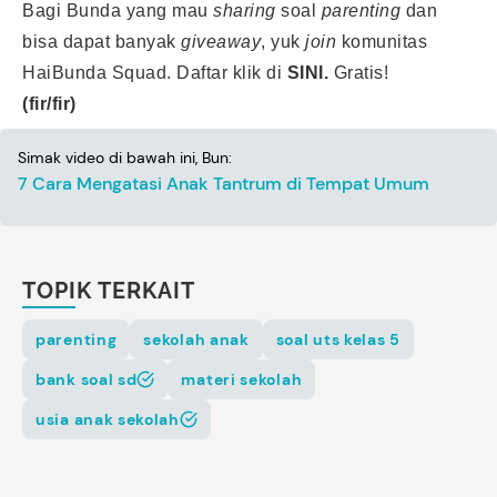
Bagi Bunda yang mau
sharing
soal
parenting
dan
bisa dapat banyak
giveaway
, yuk
join
komunitas
HaiBunda Squad. Daftar klik di
SINI.
Gratis!
(fir/fir)
Simak video di bawah ini, Bun:
7 Cara Mengatasi Anak Tantrum di Tempat Umum
TOPIK TERKAIT
parenting
sekolah anak
soal uts kelas 5
bank soal sd
materi sekolah
usia anak sekolah