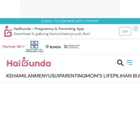
SCROLL TO CONTINUE WITH CONTENT
HaiBunda - Pregnancy & Parenting App
Get
Download & gabung komunitasnya yuk, Bun!
Partner RS
KEHAMILAN
MENYUSUI
PARENTING
MOM'S LIFE
PILIHAN B