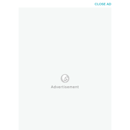
HaiBunda
CLOSE AD