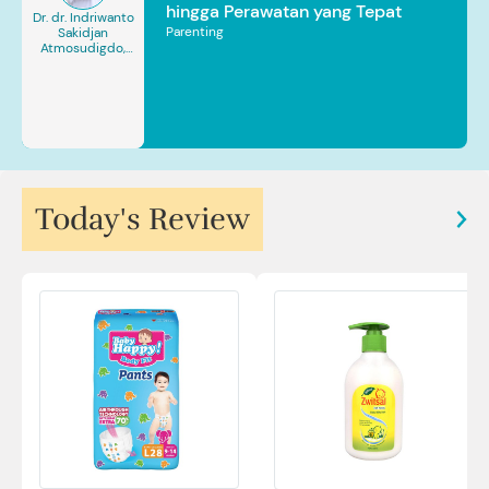
hingga Perawatan yang Tepat
Dr. dr. Indriwanto
Parenting
Sakidjan
Atmosudigdo,
Sp.JP(K). MARS
Today's Review