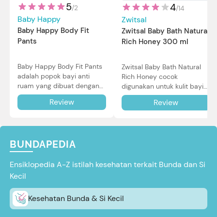
5
4
/
2
/
14
Baby Happy
Zwitsal
Baby Happy Body Fit
Zwitsal Baby Bath Natural
Pants
Rich Honey 300 ml
Baby Happy Body Fit Pants
Zwitsal Baby Bath Natural
adalah popok bayi anti
Rich Honey cocok
ruam yang dibuat dengan
digunakan untuk kulit bayi
teknologi Air Through
baru lahir bahkan kulit
Review
Review
Technology.
sensitif sekalipun. Simak
reviewnya di sini.
BUNDAPEDIA
Ensiklopedia A-Z istilah kesehatan terkait Bunda dan Si
Kecil
Kesehatan Bunda & Si Kecil