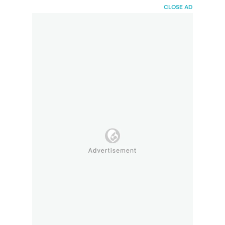
HaiBunda
CLOSE AD