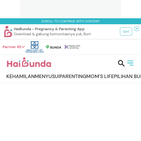
SCROLL TO CONTINUE WITH CONTENT
HaiBunda - Pregnancy & Parenting App
Get
Download & gabung komunitasnya yuk, Bun!
Partner RS
KEHAMILAN
MENYUSUI
PARENTING
MOM'S LIFE
PILIHAN B