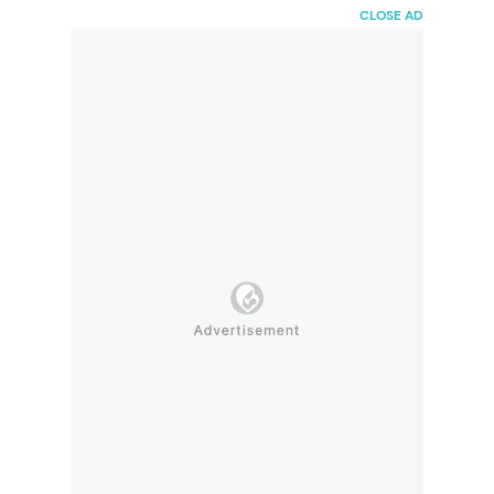
HaiBunda
CLOSE AD