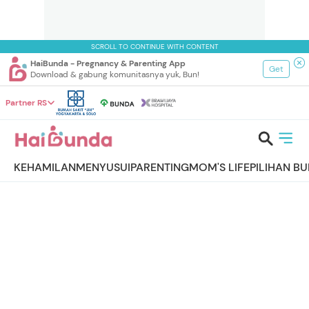
SCROLL TO CONTINUE WITH CONTENT
HaiBunda - Pregnancy & Parenting App
Get
Download & gabung komunitasnya yuk, Bun!
Partner RS
KEHAMILAN
MENYUSUI
PARENTING
MOM'S LIFE
PILIHAN B