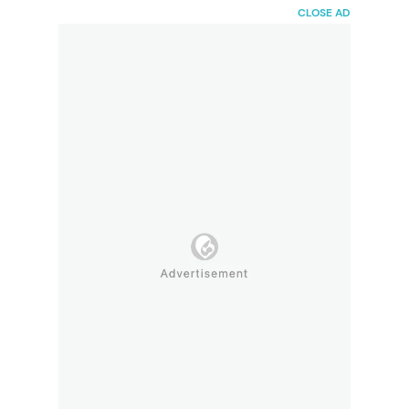
HaiBunda
CLOSE AD