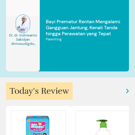
Bayi Prematur Rentan Mengalami
Gangguan Jantung, Kenali Tanda
hingga Perawatan yang Tepat
Dr. dr. Indriwanto
Parenting
Sakidjan
Atmosudigdo,
Sp.JP(K). MARS
Today's Review