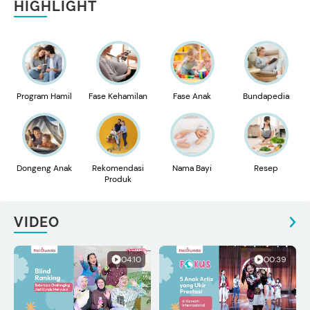
HIGHLIGHT
Program Hamil
Fase Kehamilan
Fase Anak
Bundapedia
Dongeng Anak
Rekomendasi
Nama Bayi
Resep
Produk
VIDEO
04:10
00:39