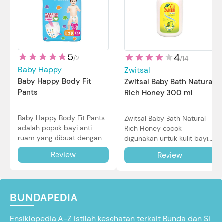
5
4
/
2
/
14
Baby Happy
Zwitsal
Baby Happy Body Fit
Zwitsal Baby Bath Natural
Pants
Rich Honey 300 ml
Baby Happy Body Fit Pants
Zwitsal Baby Bath Natural
adalah popok bayi anti
Rich Honey cocok
ruam yang dibuat dengan
digunakan untuk kulit bayi
teknologi Air Through
baru lahir bahkan kulit
Review
Review
Technology.
sensitif sekalipun. Simak
reviewnya di sini.
BUNDAPEDIA
Ensiklopedia A-Z istilah kesehatan terkait Bunda dan Si