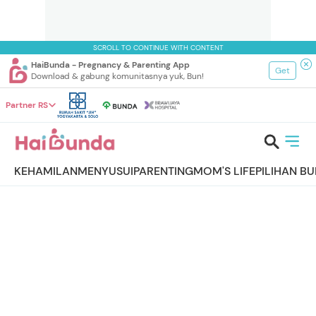
SCROLL TO CONTINUE WITH CONTENT
HaiBunda - Pregnancy & Parenting App
Get
Download & gabung komunitasnya yuk, Bun!
Partner RS
KEHAMILAN
MENYUSUI
PARENTING
MOM'S LIFE
PILIHAN B