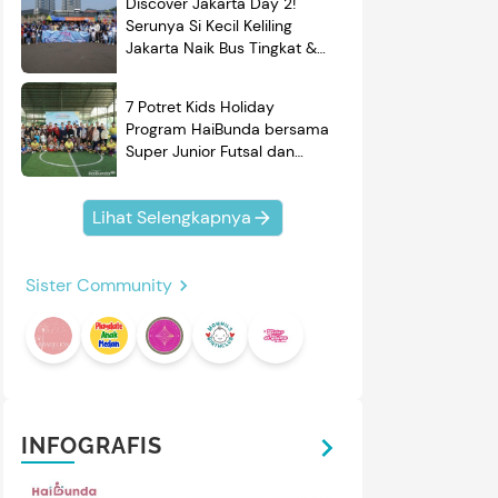
Discover Jakarta Day 2!
Serunya Si Kecil Keliling
Jakarta Naik Bus Tingkat &
Belajar Sejarah
7 Potret Kids Holiday
Program HaiBunda bersama
Super Junior Futsal dan
BRAND'S, Si Kecil & Ayah
Kompak Banget!
Lihat Selengkapnya
Sister Community
INFOGRAFIS