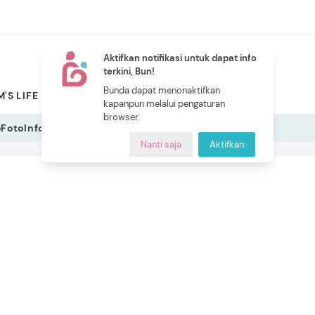
Aktifkan notifikasi untuk dapat info
terkini, Bun!
NEW
Bunda dapat menonaktifkan
'S LIFE
PILIHAN BUNDA
CERITA BUNDA
INDEKS
kapanpun melalui pengaturan
browser.
o
Foto
Infografis
Nanti saja
Aktifkan