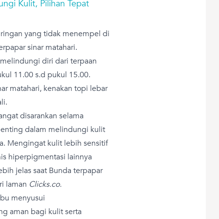
gi Kulit, Pilihan Tepat
 ringan yang tidak menempel di
rpapar sinar matahari.
elindungi diri dari terpaan
kul 11.00 s.d pukul 15.00.
ar matahari, kenakan topi lebar
li.
angat disarankan selama
penting dalam melindungi kulit
. Mengingat kulit lebih sensitif
is hiperpigmentasi lainnya
ebih jelas saat Bunda terpapar
ari laman
Clicks.co.
 ibu menyusui
g aman bagi kulit serta