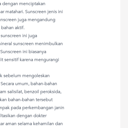
ja dengan menciptakan
ar matahari. Sunscreen jenis ini
 sunscreen juga mengandung
 bahan aktif.
 sunscreen ini juga
 mineral sunscreen menimbulkan
. Sunscreen ini biasanya
t sensitif karena mengurangi
oduk sebelum mengoleskan
. Secara umum, bahan-bahan
sam salisilat, benzoil peroksida,
akan bahan-bahan tersebut
dampak pada perkembangan janin
ultasikan dengan dokter
ar aman selama kehamilan dan