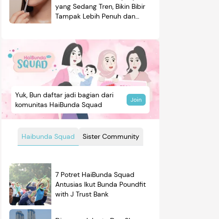
yang Sedang Tren, Bikin Bibir
Tampak Lebih Penuh dan
Berkilau
Yuk, Bun daftar jadi bagian dari
Join
komunitas HaiBunda Squad
Haibunda Squad
Sister Community
7 Potret HaiBunda Squad
Antusias Ikut Bunda Poundfit
with J Trust Bank