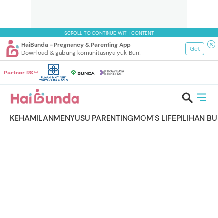
SCROLL TO CONTINUE WITH CONTENT
HaiBunda - Pregnancy & Parenting App
Get
Download & gabung komunitasnya yuk, Bun!
Partner RS
KEHAMILAN
MENYUSUI
PARENTING
MOM'S LIFE
PILIHAN B