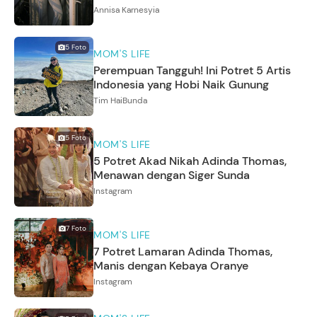
Annisa Karnesyia
5
Foto
MOM'S LIFE
Perempuan Tangguh! Ini Potret 5 Artis
Indonesia yang Hobi Naik Gunung
Tim HaiBunda
5
Foto
MOM'S LIFE
5 Potret Akad Nikah Adinda Thomas,
Menawan dengan Siger Sunda
Instagram
7
Foto
MOM'S LIFE
7 Potret Lamaran Adinda Thomas,
Manis dengan Kebaya Oranye
Instagram