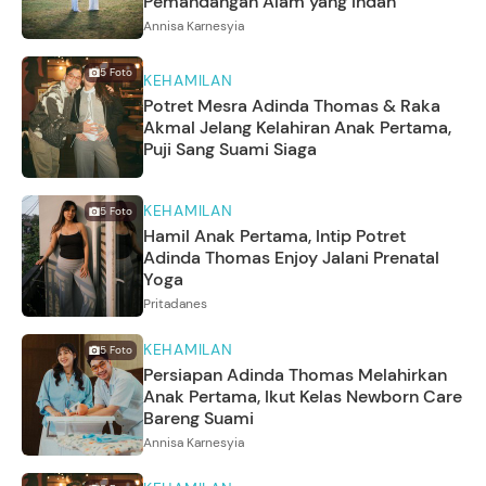
Pemandangan Alam yang Indah
Annisa Karnesyia
5
Foto
KEHAMILAN
Potret Mesra Adinda Thomas & Raka
Akmal Jelang Kelahiran Anak Pertama,
Puji Sang Suami Siaga
KEHAMILAN
5
Foto
Hamil Anak Pertama, Intip Potret
Adinda Thomas Enjoy Jalani Prenatal
Yoga
Pritadanes
KEHAMILAN
5
Foto
Persiapan Adinda Thomas Melahirkan
Anak Pertama, Ikut Kelas Newborn Care
Bareng Suami
Annisa Karnesyia