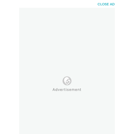
HaiBunda
CLOSE AD