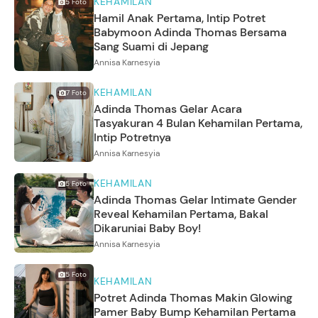
KEHAMILAN
5
Foto
Hamil Anak Pertama, Intip Potret
Babymoon Adinda Thomas Bersama
Sang Suami di Jepang
Annisa Karnesyia
KEHAMILAN
7
Foto
Adinda Thomas Gelar Acara
Tasyakuran 4 Bulan Kehamilan Pertama,
Intip Potretnya
Annisa Karnesyia
KEHAMILAN
5
Foto
Adinda Thomas Gelar Intimate Gender
Reveal Kehamilan Pertama, Bakal
Dikaruniai Baby Boy!
Annisa Karnesyia
5
Foto
KEHAMILAN
Potret Adinda Thomas Makin Glowing
Pamer Baby Bump Kehamilan Pertama