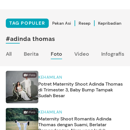
TAG POPULER
Pekan Asi
Resep
Kepribadian
#adinda thomas
All
Berita
Foto
Video
Infografis
8
Foto
KEHAMILAN
Potret Maternity Shoot Adinda Thomas
di Trimester 3, Baby Bump Tampak
Sudah Besar
KEHAMILAN
5
Foto
Maternity Shoot Romantis Adinda
Thomas dengan Suami, Berlatar